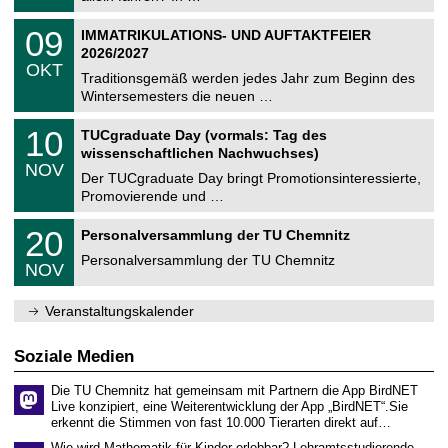
m
.
n
2
T
i
0
09
IMMATRIKULATIONS- UND AUFTAKTFEIER
0
U
t
9
2
2026/2027
C
z
.
6
OKT
h
1
Traditionsgemäß werden jedes Jahr zum Beginn des
e
0
Wintersemesters die neuen …
m
.
n
2
Z
i
1
10
TUCgraduate Day (vormals: Tag des
0
e
t
0
2
wissenschaftlichen Nachwuchses)
n
z
.
6
NOV
t
1
Der TUCgraduate Day bringt Promotionsinteressierte,
r
1
Promovierende und …
u
.
m
2
T
f
2
20
Personalversammlung der TU Chemnitz
0
U
ü
0
2
C
r
Personalversammlung der TU Chemnitz
.
6
NOV
h
d
1
e
e
1
m
n
.
Veranstaltungskalender
n
w
2
i
i
0
t
s
2
Soziale Medien
z
s
6
e
Die TU Chemnitz hat gemeinsam mit Partnern die App BirdNET
n
Live konzipiert, eine Weiterentwicklung der App „BirdNET“.Sie
s
erkennt die Stimmen von fast 10.000 Tierarten direkt auf…
c
h
Wie wird Mathematik für Kinder erlebbar? Lehramtsstudierende