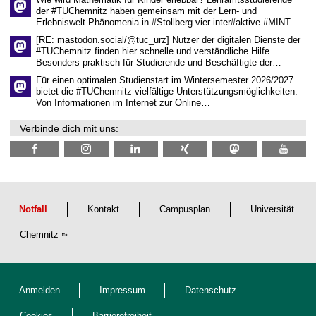
a
der #TUChemnitz haben gemeinsam mit der Lern- und
f
Erlebniswelt Phänomenia in #Stollberg vier inter#aktive #MINT…
t
l
[RE: mastodon.social/@tuc_urz] Nutzer der digitalen Dienste der
i
#TUChemnitz finden hier schnelle und verständliche Hilfe.
c
Besonders praktisch für Studierende und Beschäftigte der…
h
e
Für einen optimalen Studienstart im Wintersemester 2026/2027
n
bietet die #TUChemnitz vielfältige Unterstützungsmöglichkeiten.
N
Von Informationen im Internet zur Online…
a
c
Verbinde dich mit uns:
h
w
u
c
h
s
Notfall
Kontakt
Campusplan
Universität
Chemnitz
Anmelden
Impressum
Datenschutz
Cookies
Barrierefreiheit