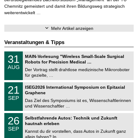
Chemnitz gemeistert und damit ihren Bildungsweg strategisch
weiterentwickelt …
Mehr Artikel anzeigen
Veranstaltungen & Tipps
T
3
31
MAIN-Vorlesung "Wireless Small-Scale Surgical
U
1
Robots for Precision Medical …
C
.
AUG
h
0
Der Vortrag stellt drahtlose medizinische Mikroroboter
e
8
für gezielte, …
m
.
n
2
T
i
2
21
ISEG2026 International Symposium on Epitaxial
0
U
t
1
2
Graphene
C
z
.
6
SEP
h
0
Das Ziel des Symposiums ist es, Wissenschaftlerinnen
e
9
und Wissenschaftler …
m
.
n
2
T
i
2
26
Selbstfahrende Autos: Technik und Zukunft
0
U
t
6
2
hautnah erleben
C
z
.
6
SEP
h
0
Kannst du dir vorstellen, dass Autos in Zukunft ganz
e
9
allein fahren? In …