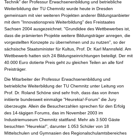
Technik" der Professur Erwachsenenbildung und betriebliche
t
Weiterbildung der TU Chemnitz wurde heute in Dresden
gemeinsam mit vier weiteren Projekten anderer Bildungsanbieter
mit dem "Innovationspreis Weiterbildung" des Freistaates
Sachsen 2004 ausgezeichnet. "Grundidee des Wettbewerbes ist,
dass die prämierten Projekte weitere Bildungsträger anregen, die
vorgestellten Konzepte zu übernehmen und zu nutzen", so der
sächsische Staatsminister für Kultus, Prof. Dr. Karl Mannsfeld. Am
Wettbewerb hatten sich 24 Bildungseinrichtungen beteiligt. Der mit
40.000 Euro dotierte Preis geht zu gleichen Teilen an alle fünf
Preisträger.
Die Mitarbeiter der Professur Erwachsenenbildung und
betriebliche Weiterbildung der TU Chemnitz unter Leitung von
Prof. Dr. Roland Schöne sind sehr froh, dass das von ihnen
initiierte bundesweit einmalige "Heurekia!-Forum" die Jury
überzeugte. Allein die Besucherzahlen sprechen für den Erfolg
des 14-tägigen Forums, das im November 2003 im
Industriemuseum Chemnitz stattfand: Mehr als 3.500 Gäste
besuchten "Heurekia!", darunter 1.053 Schüler von 18
Mittelschulen und Gymnasien des Regionalschulamtsbereiches