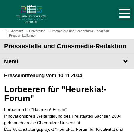
S
S
t
p
a
r
r
i
t
n
TU Chemnitz
Universität
Pressestelle und Crossmedia-Redaktion
s
Pressemitteilungen
g
e
e
Pressestelle und Crossmedia-Redaktion
i
z
t
u
Menü
e
m
a
H
Pressemitteilung vom 10.11.2004
u
a
f
u
Lorbeeren für "Heurekia!-
r
p
u
Forum"
t
f
i
e
Lorbeeren für "Heurekia!-Forum"
n
n
Innovationspreis Weiterbildung des Freistaates Sachsen 2004
h
geht auch an die Chemnitzer Universität
a
Das Veranstaltungsprojekt "Heurekia! Forum für Kreativität und
l