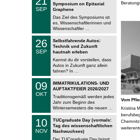
21
1
Beratung
Symposium on Epitaxial
C
.
SEP
h
Graphene
0
e
9
Das Ziel des Symposiums ist
m
.
es, Wissenschaftlerinnen und
n
2
i
Wissenschaftler …
0
t
2
z
T
6
2
26
Selbstfahrende Autos:
U
6
Technik und Zukunft
C
.
SEP
h
hautnah erleben
0
e
9
Kannst du dir vorstellen, dass
m
.
Autos in Zukunft ganz allein
n
2
i
fahren? In …
0
t
2
z
T
6
0
09
IMMATRIKULATIONS- UND
U
9
AUFTAKTFEIER 2026/2027
C
.
OKT
h
1
Traditionsgemäß werden jedes
e
Vom Pfl
0
Jahr zum Beginn des
m
.
Wintersemesters die neuen …
n
Kristina 
2
i
berufsbe
0
Z
t
1
10
2
TUCgraduate Day (vormals:
Chemnitz 
e
z
0
6
Tag des wissenschaftlichen
n
weiterent
.
NOV
t
Nachwuchses)
1
r
1
Der TUCgraduate Day bringt