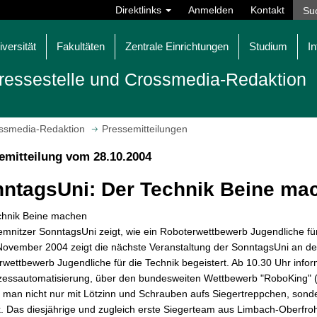
Direktlinks
Anmelden
Kontakt
iversität
Fakultäten
Zentrale Einrichtungen
Studium
In
ressestelle und Crossmedia-Redaktion
ossmedia-Redaktion
Pressemitteilungen
emitteilung vom 28.10.2004
ntagsUni: Der Technik Beine ma
chnik Beine machen
mnitzer SonntagsUni zeigt, wie ein Roboterwettbewerb Jugendliche fü
ovember 2004 zeigt die nächste Veranstaltung der SonntagsUni an der T
wettbewerb Jugendliche für die Technik begeistert. Ab 10.30 Uhr informi
ozessautomatisierung, über den bundesweiten Wettbewerb "RoboKing" 
 man nicht nur mit Lötzinn und Schrauben aufs Siegertreppchen, sond
. Das diesjährige und zugleich erste Siegerteam aus Limbach-Oberfr