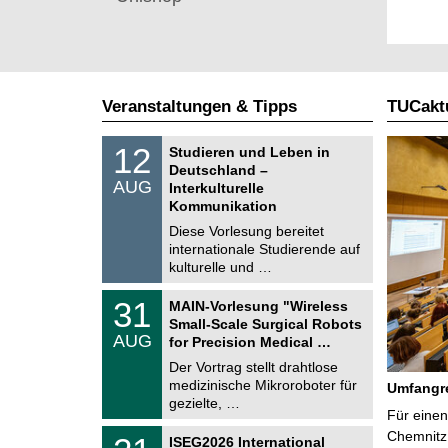
Veranstaltungen & Tipps
TUCaktu
S
1
12
Studieren und Leben in
o
2
Deutschland –
n
.
AUG
s
Interkulturelle
0
t
Kommunikation
8
i
.
Diese Vorlesung bereitet
g
2
e
internationale Studierende auf
0
kulturelle und …
2
6
T
3
31
MAIN-Vorlesung "Wireless
U
1
Small-Scale Surgical Robots
C
.
AUG
h
for Precision Medical …
0
e
8
Der Vortrag stellt drahtlose
m
.
medizinische Mikroroboter für
n
Umfangre
2
i
gezielte, …
0
Für einen
t
2
z
T
Chemnitz 
6
2
ISEG2026 International
U