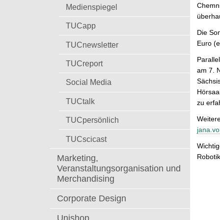
t
Chemnit
Medienspiegel
überhau
TUCapp
Die Son
Euro (e
TUCnewsletter
Paralle
TUCreport
am 7. 
Sächsis
Social Media
Hörsaal
TUCtalk
zu erfa
Weitere
TUCpersönlich
jana.vo
TUCscicast
Wichtig
Roboti
Marketing,
Veranstaltungsorganisation und
Merchandising
Corporate Design
Unishop