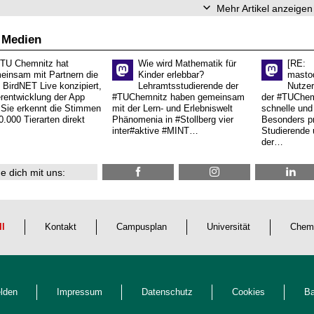
Mehr Artikel anzeigen
 Medien
 TU Chemnitz hat
Wie wird Mathematik für
[RE:
einsam mit Partnern die
Kinder erlebbar?
masto
 BirdNET Live konzipiert,
Lehramtsstudierende der
Nutzer
erentwicklung der App
#TUChemnitz haben gemeinsam
der #TUChemn
.Sie erkennt die Stimmen
mit der Lern- und Erlebniswelt
schnelle und 
0.000 Tierarten direkt
Phänomenia in #Stollberg vier
Besonders pr
inter#aktive #MINT…
Studierende 
der…
e dich mit uns:
ll
Kontakt
Campusplan
Universität
Chem
lden
Impressum
Datenschutz
Cookies
Ba