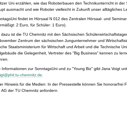
zer Uni erzählen, wie das Roboterbauen den Technikunterricht in der 
pt ausmacht und wie Roboter vielleicht in Zukunft unser alltägliches L
ntagsUni findet im Hörsaal N 012 des Zentralen Hörsaal- und Seminargeb
rmäßigt: 2 Euro, für Schüler: 1 Euro).
l dazu ist die TU Chemnitz mit den Sächsischen Schülerwirtschaftstag
November Zentrum der sächsischen Jungunternehmer und Wirtschaftsint
che Staatsministerium für Wirtschaft und Arbeit und die Technische U
gebäude die Gelegenheit, Vertreter des "Big Business" kennen zu lerne
hren.
 Informationen zur SonntagsUni und zu "Young Biz" gibt Jana Voigt unt
igt@phil.tu-chemnitz.de
.
er Hinweis für die Medien: In der Pressestelle können Sie honorarfre
k AG der TU Chemnitz anfordern.