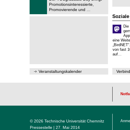
u
.
Promotionsinteressierte,
m
2
f
Promovierende und …
0
ü
2
Soziale
r
6
d
e
Die
n
gem
w
App
i
eine Weit
s
„BirdNET“
s
von fast 1
e
auf…
n
s
c
h
Veranstaltungskalender
Verbind
a
f
t
l
i
Notfa
c
h
e
n
N
a
© 2026 Technische Universität Chemnitz
Anme
c
h
Pressestelle
| 27. Mai 2014