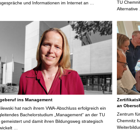
TU Chemnitz
sgespräche und Informationen im Internet an …
Alternative
egeberuf ins Management
Zertifikats
an Obersc
Milewski hat nach ihrem VWA-Abschluss erfolgreich ein
Zentrum für
gleitendes Bachelorstudium „Management“ an der TU
Chemnitz ha
gemeistert und damit ihren Bildungsweg strategisch
Weiterbildu
wickelt …