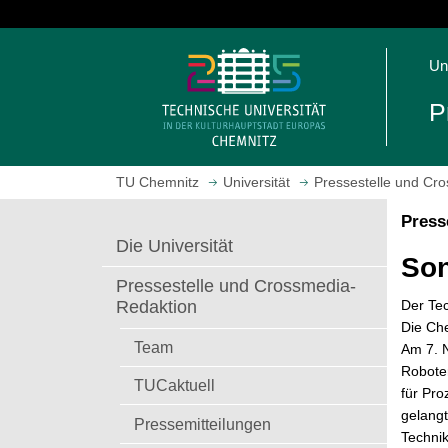
S
p
S
r
Un
t
i
a
n
P
r
g
t
e
s
z
TU Chemnitz
Universität
Pressestelle und Cr
e
u
i
m
Press
t
H
Die Universität
e
a
Son
a
u
Pressestelle und Crossmedia-
u
p
Der Te
Redaktion
f
t
Die Che
r
i
Team
Am 7. N
u
n
Roboter
TUCaktuell
f
h
für Pr
e
a
gelangt
Pressemitteilungen
n
l
Technik