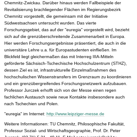
Chemnitz-Zwickau. Darüber hinaus werden Fallbeispiele der
Revitalisierung brachliegender Flächen im Regierungsbezirk
Chemnitz vorgestellt, die gemeinsam mit der Initiative
Südwestsachsen untersucht wurden. Das vierte
Forschungsgebiet, das auf der "euregia" vorgestellt wird, bezieht
sich auf die grenzüberschreitende Zusammenarbeit in Europa.
Hier werden Forschungsergebnisse präsentiert, die auch in die
universitäre Lehre u.a. für Europastudenten einfließen. Im
Blickfeld liegt gleichermaßen das mit Interreg IIIA-Mitteln
geförderte Sächsisch-Tschechische Hochschulzentrum (STHZ),
dessen Ziel es ist, infrastrukturelle Einzelmaßnahmen des
hochschulischen Wissenstransfers im Grenzraum zu koordinieren
und ein grenzübergreifendes Forschungsnetzwerk aufzubauen.
Professor Jurczek erhofft sich von der Messe einen regen
fachlichen Austausch sowie neue Kontakte insbesondere auch
nach Tschechien und Polen.
"euregia" im Internet:
http://www.leipziger-messe.de
Weitere Informationen: TU Chemnitz, Philosophische Fakultät,
Professur Sozial- und Wirtschaftsgeographie, Prof. Dr. Peter