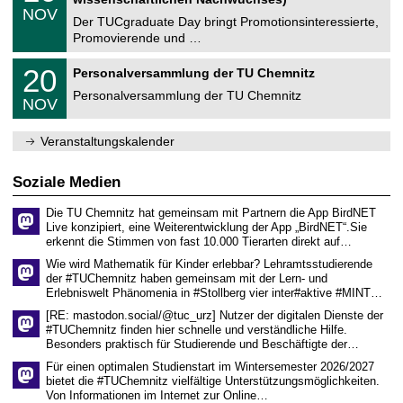
n
z
.
6
NOV
t
1
Der TUCgraduate Day bringt Promotionsinteressierte,
r
1
Promovierende und …
u
.
m
2
T
f
2
20
Personalversammlung der TU Chemnitz
0
U
ü
0
2
C
r
Personalversammlung der TU Chemnitz
.
6
NOV
h
d
1
e
e
1
m
n
.
Veranstaltungskalender
n
w
2
i
i
0
t
s
2
Soziale Medien
z
s
6
e
Die TU Chemnitz hat gemeinsam mit Partnern die App BirdNET
n
Live konzipiert, eine Weiterentwicklung der App „BirdNET“.Sie
s
erkennt die Stimmen von fast 10.000 Tierarten direkt auf…
c
h
Wie wird Mathematik für Kinder erlebbar? Lehramtsstudierende
a
der #TUChemnitz haben gemeinsam mit der Lern- und
f
Erlebniswelt Phänomenia in #Stollberg vier inter#aktive #MINT…
t
l
[RE: mastodon.social/@tuc_urz] Nutzer der digitalen Dienste der
i
#TUChemnitz finden hier schnelle und verständliche Hilfe.
c
Besonders praktisch für Studierende und Beschäftigte der…
h
e
Für einen optimalen Studienstart im Wintersemester 2026/2027
n
bietet die #TUChemnitz vielfältige Unterstützungsmöglichkeiten.
N
Von Informationen im Internet zur Online…