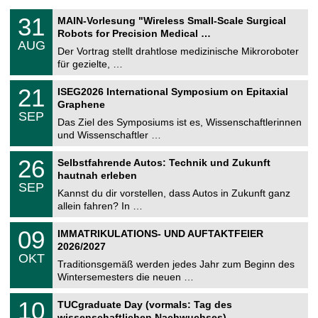
T
3
31
MAIN-Vorlesung "Wireless Small-Scale Surgical
U
1
Robots for Precision Medical …
C
.
AUG
h
0
Der Vortrag stellt drahtlose medizinische Mikroroboter
e
8
für gezielte, …
m
.
n
2
T
i
2
21
ISEG2026 International Symposium on Epitaxial
0
U
t
1
2
Graphene
C
z
.
6
SEP
h
0
Das Ziel des Symposiums ist es, Wissenschaftlerinnen
e
9
und Wissenschaftler …
m
.
n
2
T
i
2
26
Selbstfahrende Autos: Technik und Zukunft
0
U
t
6
2
hautnah erleben
C
z
.
6
SEP
h
0
Kannst du dir vorstellen, dass Autos in Zukunft ganz
e
9
allein fahren? In …
m
.
n
2
T
i
0
09
IMMATRIKULATIONS- UND AUFTAKTFEIER
0
U
t
9
2
2026/2027
C
z
.
6
OKT
h
1
Traditionsgemäß werden jedes Jahr zum Beginn des
e
0
Wintersemesters die neuen …
m
.
n
2
Z
i
1
10
TUCgraduate Day (vormals: Tag des
0
e
t
0
2
wissenschaftlichen Nachwuchses)