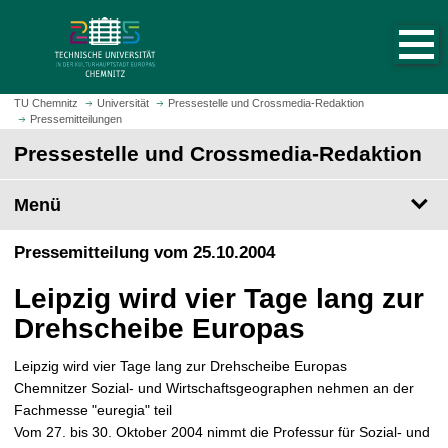
S
S
t
p
a
r
r
i
t
n
TU Chemnitz
Universität
Pressestelle und Crossmedia-Redaktion
s
Pressemitteilungen
g
e
e
Pressestelle und Crossmedia-Redaktion
i
z
t
u
Menü
e
m
a
H
Pressemitteilung vom 25.10.2004
u
a
f
u
Leipzig wird vier Tage lang zur
r
p
u
Drehscheibe Europas
t
f
i
e
Leipzig wird vier Tage lang zur Drehscheibe Europas
n
n
Chemnitzer Sozial- und Wirtschaftsgeographen nehmen an der
h
Fachmesse "euregia" teil
a
Vom 27. bis 30. Oktober 2004 nimmt die Professur für Sozial- und
l