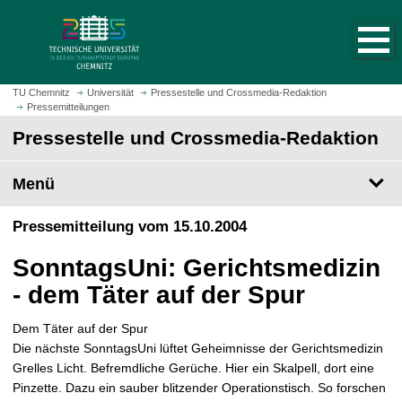
S
S
t
p
a
r
r
i
t
n
TU Chemnitz
Universität
Pressestelle und Crossmedia-Redaktion
s
Pressemitteilungen
g
e
e
Pressestelle und Crossmedia-Redaktion
i
z
t
u
Menü
e
m
a
H
Pressemitteilung vom 15.10.2004
u
a
f
u
SonntagsUni: Gerichtsmedizin
r
p
u
- dem Täter auf der Spur
t
f
i
e
Dem Täter auf der Spur
n
n
Die nächste SonntagsUni lüftet Geheimnisse der Gerichtsmedizin
h
Grelles Licht. Befremdliche Gerüche. Hier ein Skalpell, dort eine
a
Pinzette. Dazu ein sauber blitzender Operationstisch. So forschen
l