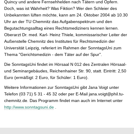
Quincy und andere Fernsehhelden nach Tätern und Opfern.
t
Doch, was ist Wahrheit? Was Fiktion? Wer den Schleier des
Unbekannten lüften möchte, kann am 24. Oktober 2004 ab 10.30
Uhr an der TU Chemnitz das Aufgabenspektrum und den
Begutachtungsalltag eines Rechtsmediziners kennen lernen.
Oberarzt Dr. med. Karl- Heinz Thiele, kommissarischer Leiter der
Außenstelle Chemnitz des Institutes für Rechtsmedizin der
Universität Leipzig, referiert im Rahmen der SonntagsUni zum
Thema "Gerichtsmedizin - dem Täter auf der Spur".
Die SonntagsUni findet im Hörsaal N 012 des Zentralen Hörsaal-
und Seminargebäudes, Reichenhainer Str. 90, statt. Eintritt: 2,50
Euro (ermäßigt: 2 Euro, für Schüler: 1 Euro).
Weitere Informationen zur SonntagsUni gibt Jana Voigt unter
Telefon (03 71) 5 31 - 45 32 oder per E-Mail jana.voigt@phil.tu-
chemnitz.de. Das Programm findet man auch im Internet unter
http://www.sonntagsuni.de
.