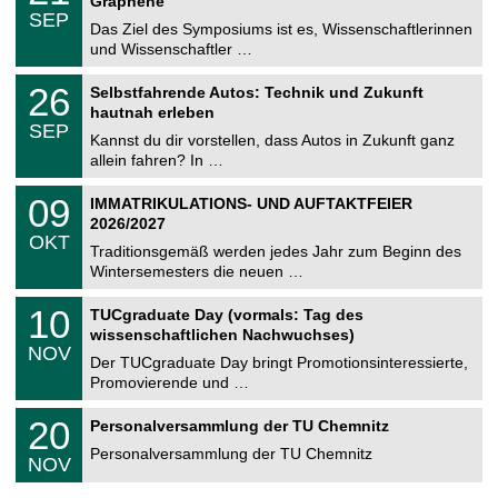
2
Graphene
C
z
.
6
SEP
h
0
Das Ziel des Symposiums ist es, Wissenschaftlerinnen
e
9
und Wissenschaftler …
m
.
n
2
T
i
2
26
Selbstfahrende Autos: Technik und Zukunft
0
U
t
6
2
hautnah erleben
C
z
.
6
SEP
h
0
Kannst du dir vorstellen, dass Autos in Zukunft ganz
e
9
allein fahren? In …
m
.
n
2
T
i
0
09
IMMATRIKULATIONS- UND AUFTAKTFEIER
0
U
t
9
2
2026/2027
C
z
.
6
OKT
h
1
Traditionsgemäß werden jedes Jahr zum Beginn des
e
0
Wintersemesters die neuen …
m
.
n
2
Z
i
1
10
TUCgraduate Day (vormals: Tag des
0
e
t
0
2
wissenschaftlichen Nachwuchses)
n
z
.
6
NOV
t
1
Der TUCgraduate Day bringt Promotionsinteressierte,
r
1
Promovierende und …
u
.
m
2
T
f
2
20
Personalversammlung der TU Chemnitz
0
U
ü
0
2
C
r
Personalversammlung der TU Chemnitz
.
6
NOV
h
d
1
e
e
1