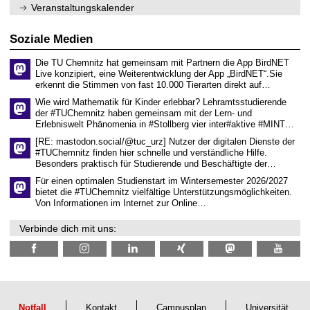
m
n
.
Veranstaltungskalender
n
w
2
i
i
0
t
s
2
Soziale Medien
z
s
6
e
Die TU Chemnitz hat gemeinsam mit Partnern die App BirdNET
n
Live konzipiert, eine Weiterentwicklung der App „BirdNET“.Sie
s
erkennt die Stimmen von fast 10.000 Tierarten direkt auf…
c
h
Wie wird Mathematik für Kinder erlebbar? Lehramtsstudierende
a
der #TUChemnitz haben gemeinsam mit der Lern- und
f
Erlebniswelt Phänomenia in #Stollberg vier inter#aktive #MINT…
t
l
[RE: mastodon.social/@tuc_urz] Nutzer der digitalen Dienste der
i
#TUChemnitz finden hier schnelle und verständliche Hilfe.
c
Besonders praktisch für Studierende und Beschäftigte der…
h
e
Für einen optimalen Studienstart im Wintersemester 2026/2027
n
bietet die #TUChemnitz vielfältige Unterstützungsmöglichkeiten.
N
Von Informationen im Internet zur Online…
a
c
Verbinde dich mit uns:
h
w
u
c
h
s
Notfall
Kontakt
Campusplan
Universität