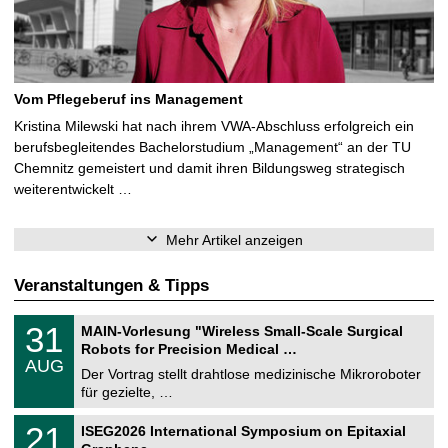
Vom Pflegeberuf ins Management
Kristina Milewski hat nach ihrem VWA-Abschluss erfolgreich ein
berufsbegleitendes Bachelorstudium „Management“ an der TU
Chemnitz gemeistert und damit ihren Bildungsweg strategisch
weiterentwickelt …
Mehr Artikel anzeigen
Veranstaltungen & Tipps
T
3
31
MAIN-Vorlesung "Wireless Small-Scale Surgical
U
1
Robots for Precision Medical …
C
.
AUG
h
0
Der Vortrag stellt drahtlose medizinische Mikroroboter
e
8
für gezielte, …
m
.
n
2
T
i
2
21
ISEG2026 International Symposium on Epitaxial
0
U
t
1