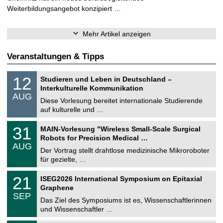
Weiterbildungsangebot konzipiert …
Mehr Artikel anzeigen
Veranstaltungen & Tipps
S
1
12
Studieren und Leben in Deutschland –
o
2
Interkulturelle Kommunikation
n
.
AUG
s
0
Diese Vorlesung bereitet internationale Studierende
t
8
auf kulturelle und …
i
.
g
2
T
e
3
31
MAIN-Vorlesung "Wireless Small-Scale Surgical
0
U
1
2
Robots for Precision Medical …
C
.
6
AUG
h
0
Der Vortrag stellt drahtlose medizinische Mikroroboter
e
8
für gezielte, …
m
.
n
2
T
i
2
21
ISEG2026 International Symposium on Epitaxial
0
U
t
1
2
Graphene
C
z
.
6
SEP
h
0
Das Ziel des Symposiums ist es, Wissenschaftlerinnen
e
9
und Wissenschaftler …
m
.
n
2