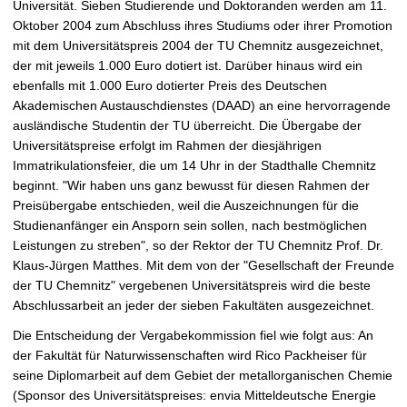
Universität. Sieben Studierende und Doktoranden werden am 11.
t
Oktober 2004 zum Abschluss ihres Studiums oder ihrer Promotion
mit dem Universitätspreis 2004 der TU Chemnitz ausgezeichnet,
der mit jeweils 1.000 Euro dotiert ist. Darüber hinaus wird ein
ebenfalls mit 1.000 Euro dotierter Preis des Deutschen
Akademischen Austauschdienstes (DAAD) an eine hervorragende
ausländische Studentin der TU überreicht. Die Übergabe der
Universitätspreise erfolgt im Rahmen der diesjährigen
Immatrikulationsfeier, die um 14 Uhr in der Stadthalle Chemnitz
beginnt. "Wir haben uns ganz bewusst für diesen Rahmen der
Preisübergabe entschieden, weil die Auszeichnungen für die
Studienanfänger ein Ansporn sein sollen, nach bestmöglichen
Leistungen zu streben", so der Rektor der TU Chemnitz Prof. Dr.
Klaus-Jürgen Matthes. Mit dem von der "Gesellschaft der Freunde
der TU Chemnitz" vergebenen Universitätspreis wird die beste
Abschlussarbeit an jeder der sieben Fakultäten ausgezeichnet.
Die Entscheidung der Vergabekommission fiel wie folgt aus: An
der Fakultät für Naturwissenschaften wird Rico Packheiser für
seine Diplomarbeit auf dem Gebiet der metallorganischen Chemie
(Sponsor des Universitätspreises: envia Mitteldeutsche Energie