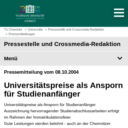
S
S
t
p
a
r
r
i
t
n
TU Chemnitz
Universität
Pressestelle und Crossmedia-Redaktion
s
Pressemitteilungen
g
e
e
Pressestelle und Crossmedia-Redaktion
i
z
t
u
Menü
e
m
a
H
Pressemitteilung vom 08.10.2004
u
a
f
u
Universitätspreise als Ansporn
r
p
u
für Studienanfänger
t
f
i
e
Universitätspreise als Ansporn für Studienanfänger
n
n
Auszeichnung hervorragender Studienabschlussarbeiten erfolgt
h
im Rahmen der Immatrikulationsfeier
a
Gute Leistungen werden belohnt - auch an der Chemnitzer
l