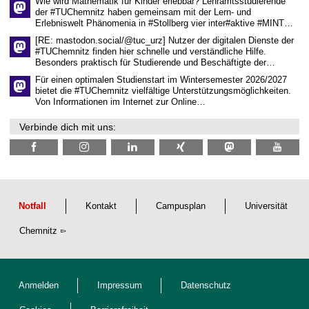
Wie wird Mathematik für Kinder erlebbar? Lehramtsstudierende
e
der #TUChemnitz haben gemeinsam mit der Lern- und
n
Erlebniswelt Phänomenia in #Stollberg vier inter#aktive #MINT…
s
c
[RE: mastodon.social/@tuc_urz] Nutzer der digitalen Dienste der
h
#TUChemnitz finden hier schnelle und verständliche Hilfe.
a
Besonders praktisch für Studierende und Beschäftigte der…
f
t
Für einen optimalen Studienstart im Wintersemester 2026/2027
l
bietet die #TUChemnitz vielfältige Unterstützungsmöglichkeiten.
i
Von Informationen im Internet zur Online…
c
h
Verbinde dich mit uns:
e
n
N
a
c
h
w
u
Notfall
Kontakt
Campusplan
Universität
c
h
Chemnitz
s
Anmelden
Impressum
Datenschutz