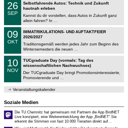
T
i
2
26
Selbstfahrende Autos: Technik und Zukunft
0
U
t
6
2
hautnah erleben
C
z
.
6
SEP
h
0
Kannst du dir vorstellen, dass Autos in Zukunft ganz
e
9
allein fahren? In …
m
.
n
2
T
i
0
09
IMMATRIKULATIONS- UND AUFTAKTFEIER
0
U
t
9
2
2026/2027
C
z
.
6
OKT
h
1
Traditionsgemäß werden jedes Jahr zum Beginn des
e
0
Wintersemesters die neuen …
m
.
n
2
Z
i
1
10
TUCgraduate Day (vormals: Tag des
0
e
t
0
2
wissenschaftlichen Nachwuchses)
n
z
.
6
NOV
t
1
Der TUCgraduate Day bringt Promotionsinteressierte,
r
1
Promovierende und …
u
.
m
2
f
0
Veranstaltungskalender
ü
2
r
6
d
Soziale Medien
e
n
Die TU Chemnitz hat gemeinsam mit Partnern die App BirdNET
w
Live konzipiert, eine Weiterentwicklung der App „BirdNET“.Sie
i
erkennt die Stimmen von fast 10.000 Tierarten direkt auf…
s
s