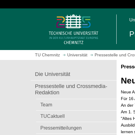
S
p
S
r
Un
t
i
a
n
P
r
g
t
e
s
z
TU Chemnitz
Universität
Pressestelle und Cr
e
u
i
m
Press
t
H
Die Universität
e
a
Neu
a
u
Pressestelle und Crossmedia-
u
p
Neue Az
Redaktion
f
t
Für 16
r
i
Team
An der 
u
n
Am 1. S
TUCaktuell
f
h
"Altes 
e
a
Ausbild
Pressemitteilungen
n
l
lernen 