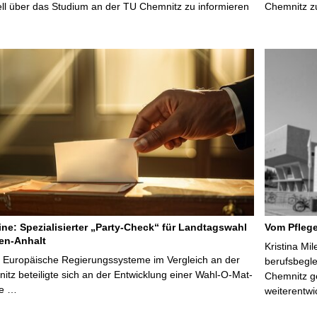
uell über das Studium an der TU Chemnitz zu informieren
Chemnitz z
line: Spezialisierter „Party-Check“ für Landtagswahl
Vom Pfleg
en-Anhalt
Kristina Mi
r Europäische Regierungssysteme im Vergleich an der
berufsbegl
tz beteiligte sich an der Entwicklung einer Wahl-O-Mat-
Chemnitz ge
ve …
weiterentwi