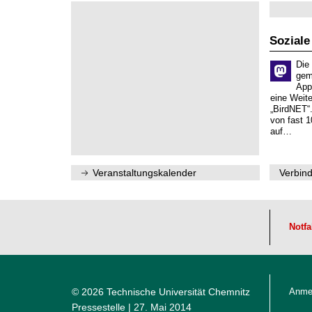
2
s
i
0
e
t
2
n
z
6
s
Soziale
c
h
Die
a
gem
f
App
t
eine Weit
l
„BirdNET“
i
von fast 1
c
auf…
h
e
n
N
Veranstaltungskalender
Verbind
a
c
h
w
u
c
Notfa
h
s
© 2026 Technische Universität Chemnitz
Anme
Pressestelle
| 27. Mai 2014