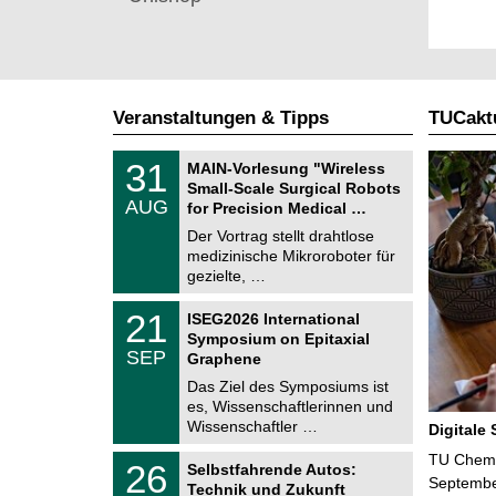
Veranstaltungen & Tipps
TUCaktu
T
3
31
MAIN-Vorlesung "Wireless
U
1
Small-Scale Surgical Robots
C
.
AUG
h
for Precision Medical …
0
e
8
Der Vortrag stellt drahtlose
m
.
medizinische Mikroroboter für
n
2
i
gezielte, …
0
t
2
z
T
6
2
21
ISEG2026 International
U
1
Symposium on Epitaxial
C
.
SEP
h
Graphene
0
e
9
Das Ziel des Symposiums ist
m
.
es, Wissenschaftlerinnen und
n
2
i
Wissenschaftler …
Digitale
0
t
2
z
T
TU Chemni
6
2
26
Selbstfahrende Autos:
U
6
Septembe
Technik und Zukunft
C