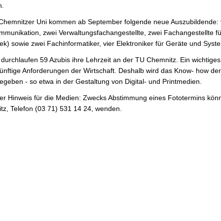
n.
 Chemnitzer Uni kommen ab September folgende neue Auszubildende: v
munikation, zwei Verwaltungsfachangestellte, zwei Fachangestellte f
hek) sowie zwei Fachinformatiker, vier Elektroniker für Geräte und Sys
 durchlaufen 59 Azubis ihre Lehrzeit an der TU Chemnitz. Ein wichtiges
ünftige Anforderungen der Wirtschaft. Deshalb wird das Know- how der 
egeben - so etwa in der Gestaltung von Digital- und Printmedien.
er Hinweis für die Medien: Zwecks Abstimmung eines Fototermins könn
z, Telefon (03 71) 531 14 24, wenden.