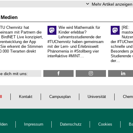
Mehr Artikel anzeigen
 Medien
 TU Chemnitz hat
Wie wird Mathematik für
[RE:
einsam mit Partnern die
Kinder erlebbar?
masto
 BirdNET Live konzipiert,
Lehramtsstudierende der
Nutzer
erentwicklung der App
#TUChemnitz haben gemeinsam
der #TUChemn
.Sie erkennt die Stimmen
mit der Lern- und Erlebniswelt
schnelle und 
0.000 Tierarten direkt
Phänomenia in #Stollberg vier
Besonders pr
inter#aktive #MINT…
Studierende 
der…
e dich mit uns:
ll
Kontakt
Campusplan
Universität
Chem
lden
Impressum
Datenschutz
Cookies
Ba