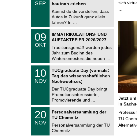
.
SEP
sich virt
h
hautnah erleben
0
e
…
9
Kannst du dir vorstellen, dass
m
.
Autos in Zukunft ganz allein
n
2
i
fahren? In …
0
t
2
z
T
6
0
09
IMMATRIKULATIONS- UND
U
9
AUFTAKTFEIER 2026/2027
C
.
OKT
h
1
Traditionsgemäß werden jedes
e
0
Jahr zum Beginn des
m
.
Wintersemesters die neuen …
n
2
i
0
Z
t
1
10
2
TUCgraduate Day (vormals:
e
z
0
6
Tag des wissenschaftlichen
n
.
NOV
t
Nachwuchses)
1
r
1
Der TUCgraduate Day bringt
u
.
Promotionsinteressierte,
m
2
Jetzt on
f
Promovierende und …
0
ü
in Sachs
2
r
T
6
2
20
Personalversammlung der
Professu
d
U
0
TU Chemnitz
e
C
TU Chemni
.
NOV
n
h
1
Personalversammlung der TU
Alternati
w
e
1
Chemnitz
i
m
.
s
n