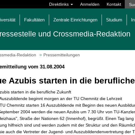
Direktlinks
Anmelden
Kontakt
iversität
Fakultäten
Zentrale Einrichtungen
Studium
In
ressestelle und Crossmedia-Redaktion
ossmedia-Redaktion
Pressemitteilungen
emitteilung vom 31.08.2004
e Azubis starten in die beruflich
ubis starten in die berufliche Zukunft
 Auszubildende beginnt morgen an der TU Chemnitz die Lehrzeit
TU Chemnitz starten 16 Auszubildende mit Beginn des neuen Ausbildun
eptember 2004 werden die neuen Azubis um 7.30 Uhr von TU-Kanzler Eb
Heizhaus", Straße der Nationen 62 (Innenhof), begrüßt. Einen Tag lang e
ung hilfreich sind und werden zudem mit der Struktur und den Räumlich
sie auch die Vertreter der Jugend- und Auszubildendenvertretung der T