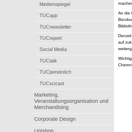
t
mache
Medienspiegel
An die
TUCapp
Bürokom
Bibliot
TUCnewsletter
Derzeit
TUCreport
auf zuk
weiterg
Social Media
Wichtig
TUCtalk
Chemnit
TUCpersönlich
TUCscicast
Marketing,
Veranstaltungsorganisation und
Merchandising
Corporate Design
Unishop