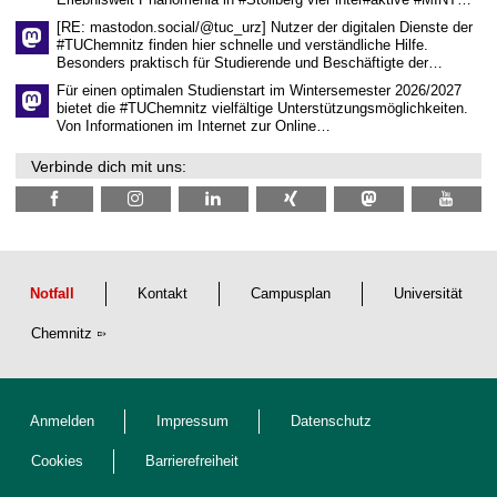
s
c
[RE: mastodon.social/@tuc_urz] Nutzer der digitalen Dienste der
h
#TUChemnitz finden hier schnelle und verständliche Hilfe.
a
Besonders praktisch für Studierende und Beschäftigte der…
f
t
Für einen optimalen Studienstart im Wintersemester 2026/2027
l
bietet die #TUChemnitz vielfältige Unterstützungsmöglichkeiten.
i
Von Informationen im Internet zur Online…
c
h
Verbinde dich mit uns:
e
n
N
a
c
h
w
u
Notfall
Kontakt
Campusplan
Universität
c
h
Chemnitz
s
Anmelden
Impressum
Datenschutz
Cookies
Barrierefreiheit