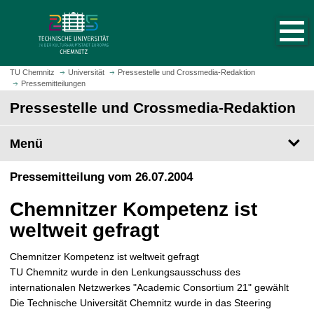
S
S
t
p
a
r
r
i
t
n
TU Chemnitz
Universität
Pressestelle und Crossmedia-Redaktion
s
Pressemitteilungen
g
e
e
Pressestelle und Crossmedia-Redaktion
i
z
t
u
Menü
e
m
a
H
Pressemitteilung vom 26.07.2004
u
a
f
u
Chemnitzer Kompetenz ist
r
p
u
weltweit gefragt
t
f
i
e
Chemnitzer Kompetenz ist weltweit gefragt
n
n
TU Chemnitz wurde in den Lenkungsausschuss des
h
internationalen Netzwerkes "Academic Consortium 21" gewählt
a
Die Technische Universität Chemnitz wurde in das Steering
l