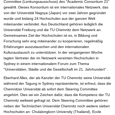
Committee (Lenkungsausschuss) des "Academic Consortium 21"
t
gewählt. Dieses Konsortium ist ein internationales Netzwerk, das
von der Universität Nagoya (Japan) vor zwei Jahren gegründet
wurde und bislang 24 Hochschulen aus der ganzen Welt
miteinander verbindet. Aus Deutschland gehören lediglich die
Universität Freiburg und die TU Chemnitz dem Netzwerk an.
Gemeinsames Ziel der Hochschulen ist es, in Bildung und
Forschung sehr eng miteinander zu kooperieren, regelmäßig
Erfahrungen auszutauschen und den internationalen
Kulturaustausch zu unterstützen. In der vergangenen Woche
tagten Vertreter der im Netzwerk vereinten Hochschulen in
Sydney in einem internationalem Forum zum Thema
"Universitäten, Städte und die Gesellschaft im 21. Jahrhundert" .
Eberhard Alles, der als Kanzler der TU Chemnitz seine Universität
während der Tagung in Sydney repräsentierte, ist erfreut, dass die
Chemnitzer Universität ab sofort dem Steering Committee
angehört. Dies sei ein Zeichen dafür, dass die Kompetenz der TU
Chemnitz weltweit gefragt ist. Dem Steering Committee gehören
neben der Technischen Universität Chemnitz noch weitere sieben
Hochschulen an: Chulalongkorn University (Thailand), Ecole