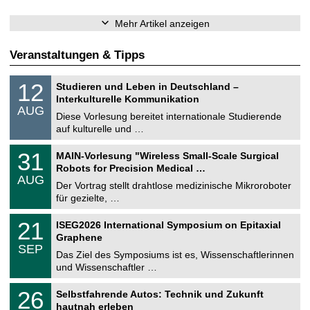
Mehr Artikel anzeigen
Veranstaltungen & Tipps
S
1
12
Studieren und Leben in Deutschland –
o
2
Interkulturelle Kommunikation
n
.
AUG
s
0
Diese Vorlesung bereitet internationale Studierende
t
8
auf kulturelle und …
i
.
g
2
T
e
3
31
MAIN-Vorlesung "Wireless Small-Scale Surgical
0
U
1
2
Robots for Precision Medical …
C
.
6
AUG
h
0
Der Vortrag stellt drahtlose medizinische Mikroroboter
e
8
für gezielte, …
m
.
n
2
T
i
2
21
ISEG2026 International Symposium on Epitaxial
0
U
t
1
2
Graphene
C
z
.
6
SEP
h
0
Das Ziel des Symposiums ist es, Wissenschaftlerinnen
e
9
und Wissenschaftler …
m
.
n
2
T
i
2
26
Selbstfahrende Autos: Technik und Zukunft
0
U
t
6
2
hautnah erleben
C