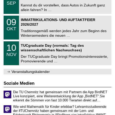
z
.
6
SEP
h
0
Kannst du dir vorstellen, dass Autos in Zukunft ganz
e
9
allein fahren? In …
m
.
n
2
T
i
0
09
IMMATRIKULATIONS- UND AUFTAKTFEIER
0
U
t
9
2
2026/2027
C
z
.
6
OKT
h
1
Traditionsgemäß werden jedes Jahr zum Beginn des
e
0
Wintersemesters die neuen …
m
.
n
2
Z
i
1
10
TUCgraduate Day (vormals: Tag des
0
e
t
0
2
wissenschaftlichen Nachwuchses)
n
z
.
6
NOV
t
1
Der TUCgraduate Day bringt Promotionsinteressierte,
r
1
Promovierende und …
u
.
m
2
f
0
Veranstaltungskalender
ü
2
r
6
d
Soziale Medien
e
n
Die TU Chemnitz hat gemeinsam mit Partnern die App BirdNET
w
Live konzipiert, eine Weiterentwicklung der App „BirdNET“.Sie
i
erkennt die Stimmen von fast 10.000 Tierarten direkt auf…
s
s
Wie wird Mathematik für Kinder erlebbar? Lehramtsstudierende
e
der #TUChemnitz haben gemeinsam mit der Lern- und
n
Erlebniswelt Phänomenia in #Stollberg vier inter#aktive #MINT…