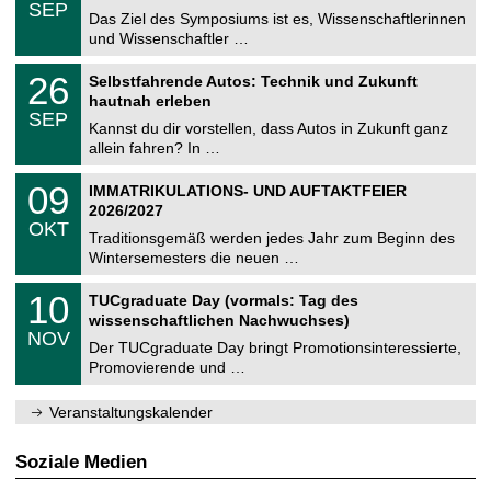
.
6
SEP
h
0
Das Ziel des Symposiums ist es, Wissenschaftlerinnen
e
9
und Wissenschaftler …
m
.
n
2
T
i
2
26
Selbstfahrende Autos: Technik und Zukunft
0
U
t
6
2
hautnah erleben
C
z
.
6
SEP
h
0
Kannst du dir vorstellen, dass Autos in Zukunft ganz
e
9
allein fahren? In …
m
.
n
2
T
i
0
09
IMMATRIKULATIONS- UND AUFTAKTFEIER
0
U
t
9
2
2026/2027
C
z
.
6
OKT
h
1
Traditionsgemäß werden jedes Jahr zum Beginn des
e
0
Wintersemesters die neuen …
m
.
n
2
Z
i
1
10
TUCgraduate Day (vormals: Tag des
0
e
t
0
2
wissenschaftlichen Nachwuchses)
n
z
.
6
NOV
t
1
Der TUCgraduate Day bringt Promotionsinteressierte,
r
1
Promovierende und …
u
.
m
2
f
0
Veranstaltungskalender
ü
2
r
6
d
Soziale Medien
e
n