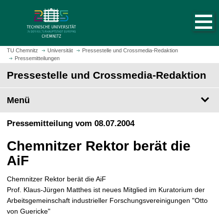
S
S
t
p
a
r
r
i
t
n
TU Chemnitz
Universität
Pressestelle und Crossmedia-Redaktion
s
Pressemitteilungen
g
e
e
Pressestelle und Crossmedia-Redaktion
i
z
t
u
Menü
e
m
a
H
Pressemitteilung vom 08.07.2004
u
a
f
u
Chemnitzer Rektor berät die
r
p
u
AiF
t
f
i
e
Chemnitzer Rektor berät die AiF
n
n
Prof. Klaus-Jürgen Matthes ist neues Mitglied im Kuratorium der
h
Arbeitsgemeinschaft industrieller Forschungsvereinigungen "Otto
a
von Guericke"
l