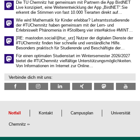
Die TU Chemnitz hat gemeinsam mit Partnern die App BirdNET
w
Live konzipiert, eine Weiterentwicklung der App „BirdNET“.Sie
i
erkennt die Stimmen von fast 10.000 Tierarten direkt auf…
s
s
Wie wird Mathematik für Kinder erlebbar? Lehramtsstudierende
e
der #TUChemnitz haben gemeinsam mit der Lern- und
n
Erlebniswelt Phänomenia in #Stollberg vier inter#aktive #MINT…
s
c
[RE: mastodon.social/@tuc_urz] Nutzer der digitalen Dienste der
h
#TUChemnitz finden hier schnelle und verständliche Hilfe.
a
Besonders praktisch für Studierende und Beschäftigte der…
f
t
Für einen optimalen Studienstart im Wintersemester 2026/2027
l
bietet die #TUChemnitz vielfältige Unterstützungsmöglichkeiten.
i
Von Informationen im Internet zur Online…
c
h
Verbinde dich mit uns:
e
n
N
a
c
h
w
u
Notfall
Kontakt
Campusplan
Universität
c
h
Chemnitz
s