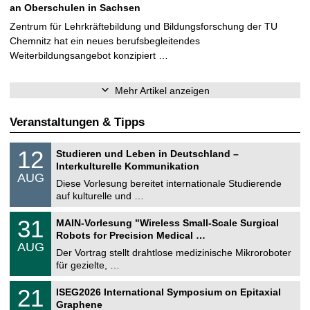
an Oberschulen in Sachsen
Zentrum für Lehrkräftebildung und Bildungsforschung der TU
Chemnitz hat ein neues berufsbegleitendes
Weiterbildungsangebot konzipiert …
Mehr Artikel anzeigen
Veranstaltungen & Tipps
S
1
12
Studieren und Leben in Deutschland –
o
2
Interkulturelle Kommunikation
n
.
AUG
s
0
Diese Vorlesung bereitet internationale Studierende
t
8
auf kulturelle und …
i
.
g
2
T
e
3
31
MAIN-Vorlesung "Wireless Small-Scale Surgical
0
U
1
2
Robots for Precision Medical …
C
.
6
AUG
h
0
Der Vortrag stellt drahtlose medizinische Mikroroboter
e
8
für gezielte, …
m
.
n
2
T
i
2
21
ISEG2026 International Symposium on Epitaxial
0
U
t
1
2
Graphene
C
z