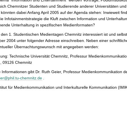
ema "Information und Entertainment" werden Vorträge, Podiumsdiskus
sich Chemnitzer Studenten und Studierende anderer Universitäten und
könnten dabei Anfang April 2005 auf der Agenda stehen: Inwieweit finde
ie Infotainmentstrategie die Kluft zwischen Information und Unterhalt
ende Unterhaltung in spezifischen Medienformaten?
den 1. Studentischen Medientagen Chemnitz interessiert ist und selbst
r 2004 unter folgender Adresse einschreiben. Neben einer schriftlich
entueller Übernachtungswunsch mit angegeben werden:
ung: Technische Universität Chemnitz, Professur Medienkommunikatio
, 09126 Chemnitz
 Informationen gibt Dr. Ruth Geier, Professur Medienkommunikation de
ier@phil.tu-chemnitz.de
.
titut für Medienkommunikation und Interkulturelle Kommunikation (IMIK