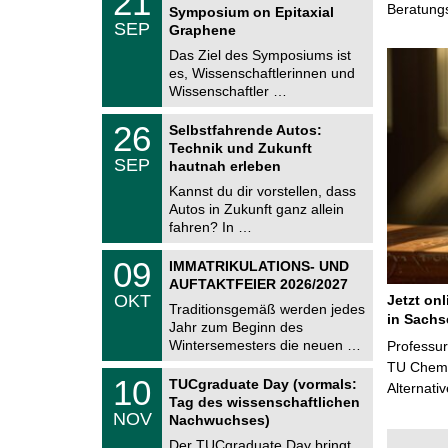
21
1
Beratung
Symposium on Epitaxial
C
.
SEP
h
Graphene
0
e
9
Das Ziel des Symposiums ist
m
.
es, Wissenschaftlerinnen und
n
2
i
Wissenschaftler …
0
t
2
z
T
6
2
26
Selbstfahrende Autos:
U
6
Technik und Zukunft
C
.
SEP
h
hautnah erleben
0
e
9
Kannst du dir vorstellen, dass
m
.
Autos in Zukunft ganz allein
n
2
i
fahren? In …
0
t
2
z
T
6
0
09
IMMATRIKULATIONS- UND
U
9
AUFTAKTFEIER 2026/2027
C
.
OKT
Jetzt on
h
1
Traditionsgemäß werden jedes
e
in Sachs
0
Jahr zum Beginn des
m
.
Wintersemesters die neuen …
n
Professu
2
i
TU Chemni
0
Z
t
1
10
2
TUCgraduate Day (vormals:
Alternati
e
z
0
6
Tag des wissenschaftlichen
n
.
NOV
t
Nachwuchses)
1
r
1
Der TUCgraduate Day bringt