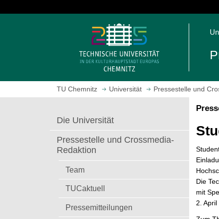
S
p
S
r
Un
t
i
a
n
P
r
g
t
e
s
z
TU Chemnitz
Universität
Pressestelle und Cr
e
u
i
m
Press
t
H
Die Universität
e
a
Stu
a
u
Pressestelle und Crossmedia-
u
p
Studen
Redaktion
f
t
Einladu
r
i
Team
Hochsc
u
n
Die Tec
TUCaktuell
f
h
mit Sp
e
a
2. Apri
Pressemitteilungen
n
l