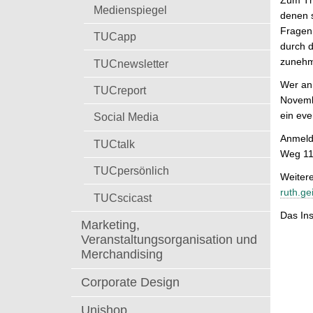
Zum Th
t
Medienspiegel
denen 
Fragen 
TUCapp
durch d
zunehm
TUCnewsletter
Wer an 
TUCreport
Novembe
ein ev
Social Media
Anmeld
TUCtalk
Weg 11
TUCpersönlich
Weitere
ruth.ge
TUCscicast
Das Ins
Marketing,
Veranstaltungsorganisation und
Merchandising
Corporate Design
Unishop