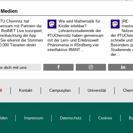
 Medien
 TU Chemnitz hat
Wie wird Mathematik für
[RE:
einsam mit Partnern die
Kinder erlebbar?
masto
 BirdNET Live konzipiert,
Lehramtsstudierende der
Nutzer
erentwicklung der App
#TUChemnitz haben gemeinsam
der #TUChemn
.Sie erkennt die Stimmen
mit der Lern- und Erlebniswelt
schnelle und 
0.000 Tierarten direkt
Phänomenia in #Stollberg vier
Besonders pr
inter#aktive #MINT…
Studierende 
der…
e dich mit uns:
ll
Kontakt
Campusplan
Universität
Chem
lden
Impressum
Datenschutz
Cookies
Ba