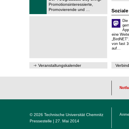
u
.
Promotionsinteressierte,
m
2
f
Promovierende und …
Soziale
0
ü
2
r
6
Die
d
gem
e
App
n
w
eine Weit
i
„BirdNET“
s
von fast 1
s
auf…
e
n
s
c
Veranstaltungskalender
Verbind
h
a
f
t
l
Notfa
i
c
h
e
n
N
© 2026 Technische Universität Chemnitz
Anme
a
Pressestelle
| 27. Mai 2014
c
h