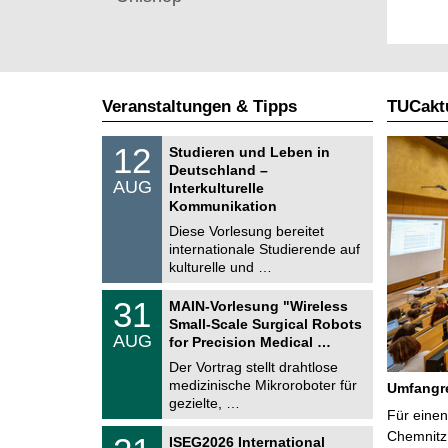
Veranstaltungen & Tipps
TUCaktu
S
1
12
Studieren und Leben in
o
2
Deutschland –
n
.
AUG
s
Interkulturelle
0
t
Kommunikation
8
i
.
Diese Vorlesung bereitet
g
2
e
internationale Studierende auf
0
kulturelle und …
2
6
T
3
31
MAIN-Vorlesung "Wireless
U
1
Small-Scale Surgical Robots
C
.
AUG
h
for Precision Medical …
0
e
8
Der Vortrag stellt drahtlose
m
.
medizinische Mikroroboter für
n
Umfangre
2
i
gezielte, …
0
Für einen
t
2
z
T
Chemnitz 
6
2
ISEG2026 International
U