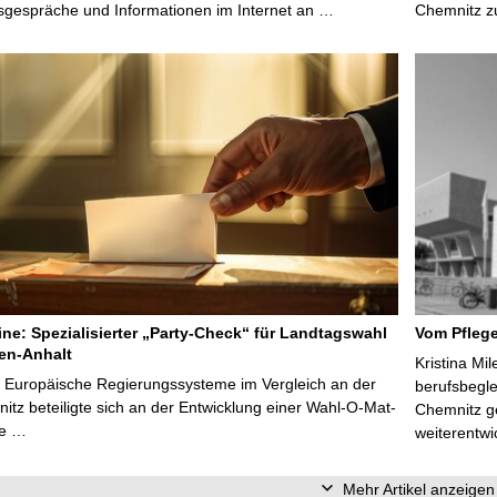
sgespräche und Informationen im Internet an …
Chemnitz z
line: Spezialisierter „Party-Check“ für Landtagswahl
Vom Pfleg
en-Anhalt
Kristina Mi
r Europäische Regierungssysteme im Vergleich an der
berufsbegl
tz beteiligte sich an der Entwicklung einer Wahl-O-Mat-
Chemnitz ge
ve …
weiterentwi
Mehr Artikel anzeigen