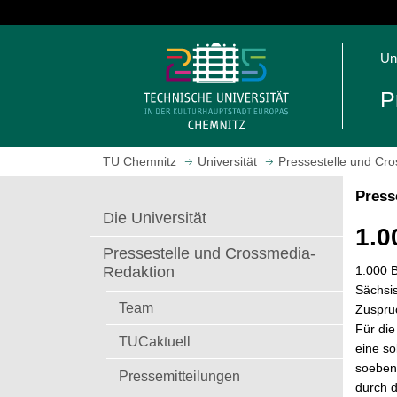
S
p
S
r
Un
t
i
a
n
P
r
g
t
e
s
z
TU Chemnitz
Universität
Pressestelle und Cr
e
u
i
m
Press
t
H
Die Universität
e
a
1.0
a
u
Pressestelle und Crossmedia-
u
p
1.000 
Redaktion
f
t
Sächsi
r
i
Team
Zuspru
u
n
Für di
TUCaktuell
f
h
eine so
e
a
soeben 
Pressemitteilungen
n
l
durch d