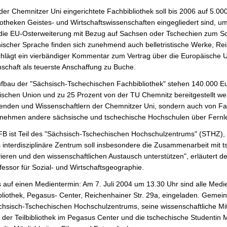
der Chemnitzer Uni eingerichtete Fachbibliothek soll bis 2006 auf 5.
liotheken Geistes- und Wirtschaftswissenschaften eingegliedert sind,
die EU-Osterweiterung mit Bezug auf Sachsen oder Tschechien zum Sc
ischer Sprache finden sich zunehmend auch belletristische Werke, Re
chlägt ein vierbändiger Kommentar zum Vertrag über die Europäische
chaft als teuerste Anschaffung zu Buche.
bau der "Sächsisch-Tschechischen Fachbibliothek" stehen 140.000 Eur
schen Union und zu 25 Prozent von der TU Chemnitz bereitgestellt wer
renden und Wissenschaftlern der Chemnitzer Uni, sondern auch von Fa
 nehmen andere sächsische und tschechische Hochschulen über Fernl
FB ist Teil des "Sächsisch-Tschechischen Hochschulzentrums" (STHZ)
 interdisziplinäre Zentrum soll insbesondere die Zusammenarbeit mit
vieren und den wissenschaftlichen Austausch unterstützen", erläutert der
essor für Sozial- und Wirtschaftsgeographie.
 auf einen Medientermin: Am 7. Juli 2004 um 13.30 Uhr sind alle Medie
liothek, Pegasus- Center, Reichenhainer Str. 29a, eingeladen. Gemein
hsisch-Tschechischen Hochschulzentrums, seine wissenschaftliche Mit
n der Teilbibliothek im Pegasus Center und die tschechische Studentin 