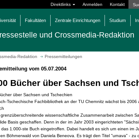
Direktlinks
Anmelden
Kontakt
iversität
Fakultäten
Zentrale Einrichtungen
Studium
In
ressestelle und Crossmedia-Redaktion
ossmedia-Redaktion
Pressemitteilungen
emitteilung vom 05.07.2004
00 Bücher über Sachsen und Tsc
Bücher über Sachsen und Tschechien
sch-Tschechische Fachbibliothek an der TU Chemnitz wächst bis 2006 
ch
e grenzüberschreitende wissenschaftliche Zusammenarbeit zwischen S
lide Basis geschaffen. Denn in der im Jahr 2003 eingerichteten "Sächs
das 1.000-ste Buch eingetroffen. Dabei handelt es sich um einen im 
en Böhmerwald von Daniela Beneova. Es trägt den Titel "umava" - zu