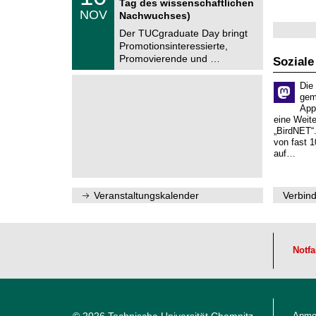
Tag des wissenschaftlichen
n
.
NOV
t
Nachwuchses)
1
r
1
Der TUCgraduate Day bringt
u
.
Promotionsinteressierte,
m
2
f
Promovierende und …
Soziale
0
ü
2
r
6
Die
d
gem
e
App
n
w
eine Weit
i
„BirdNET“
s
von fast 1
s
auf…
e
n
s
c
Veranstaltungskalender
Verbind
h
a
f
t
l
Notfa
i
c
h
e
n
N