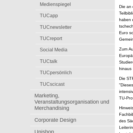
t
Medienspiegel
Die an 
Teilbib
TUCapp
haben 
tschech
TUCnewsletter
Euro s
TUCreport
Gemeins
Zum Auf
Social Media
Europäi
TUCtalk
Studie
hinaus
TUCpersönlich
Die ST
TUCscicast
"Dieses
intensi
Marketing,
TU-Prof
Veranstaltungsorganisation und
Merchandising
Hinweis
Fachbib
Corporate Design
des Säc
Leiteri
Unishop