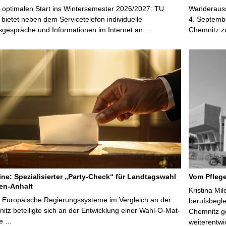
 optimalen Start ins Wintersemester 2026/2027: TU
Wanderausst
bietet neben dem Servicetelefon individuelle
4. Septembe
sgespräche und Informationen im Internet an …
Chemnitz z
line: Spezialisierter „Party-Check“ für Landtagswahl
Vom Pfleg
en-Anhalt
Kristina Mi
r Europäische Regierungssysteme im Vergleich an der
berufsbegl
tz beteiligte sich an der Entwicklung einer Wahl-O-Mat-
Chemnitz ge
ve …
weiterentwi