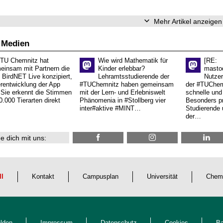
Mehr Artikel anzeigen
 Medien
 TU Chemnitz hat
Wie wird Mathematik für
[RE:
einsam mit Partnern die
Kinder erlebbar?
masto
 BirdNET Live konzipiert,
Lehramtsstudierende der
Nutzer
erentwicklung der App
#TUChemnitz haben gemeinsam
der #TUChemn
.Sie erkennt die Stimmen
mit der Lern- und Erlebniswelt
schnelle und 
0.000 Tierarten direkt
Phänomenia in #Stollberg vier
Besonders pr
inter#aktive #MINT…
Studierende 
der…
e dich mit uns:
ll
Kontakt
Campusplan
Universität
Chem