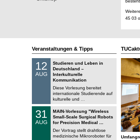
besteht
Weitere
45 03 
Veranstaltungen & Tipps
TUCaktu
S
1
12
Studieren und Leben in
o
2
Deutschland –
n
.
AUG
s
Interkulturelle
0
t
Kommunikation
8
i
.
Diese Vorlesung bereitet
g
2
e
internationale Studierende auf
0
kulturelle und …
2
6
T
3
31
MAIN-Vorlesung "Wireless
U
1
Small-Scale Surgical Robots
C
.
AUG
h
for Precision Medical …
0
e
8
Der Vortrag stellt drahtlose
m
.
medizinische Mikroroboter für
n
Umfangre
2