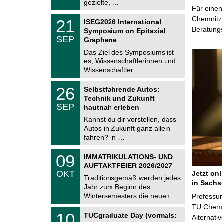
i
gezielte, …
0
Für einen
t
2
z
T
Chemnitz 
6
2
21
ISEG2026 International
U
1
Beratung
Symposium on Epitaxial
C
.
SEP
h
Graphene
0
e
9
Das Ziel des Symposiums ist
m
.
es, Wissenschaftlerinnen und
n
2
i
Wissenschaftler …
0
t
2
z
T
6
2
26
Selbstfahrende Autos:
U
6
Technik und Zukunft
C
.
SEP
h
hautnah erleben
0
e
9
Kannst du dir vorstellen, dass
m
.
Autos in Zukunft ganz allein
n
2
i
fahren? In …
0
t
2
z
T
6
0
09
IMMATRIKULATIONS- UND
U
9
AUFTAKTFEIER 2026/2027
C
.
OKT
Jetzt on
h
1
Traditionsgemäß werden jedes
e
in Sachs
0
Jahr zum Beginn des
m
.
Wintersemesters die neuen …
n
Professu
2
i
TU Chemni
0
Z
t
1
10
2
TUCgraduate Day (vormals:
Alternati
e
z
0
6