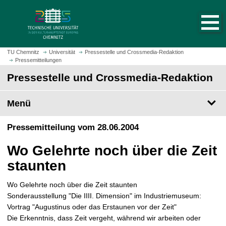
S
S
t
p
a
r
r
i
t
n
TU Chemnitz
Universität
Pressestelle und Crossmedia-Redaktion
s
Pressemitteilungen
g
e
e
Pressestelle und Crossmedia-Redaktion
i
z
t
u
Menü
e
m
a
H
Pressemitteilung vom 28.06.2004
u
a
f
u
Wo Gelehrte noch über die Zeit
r
p
u
staunten
t
f
i
e
Wo Gelehrte noch über die Zeit staunten
n
n
Sonderausstellung "Die IIII. Dimension" im Industriemuseum:
h
Vortrag "Augustinus oder das Erstaunen vor der Zeit"
a
Die Erkenntnis, dass Zeit vergeht, während wir arbeiten oder
l