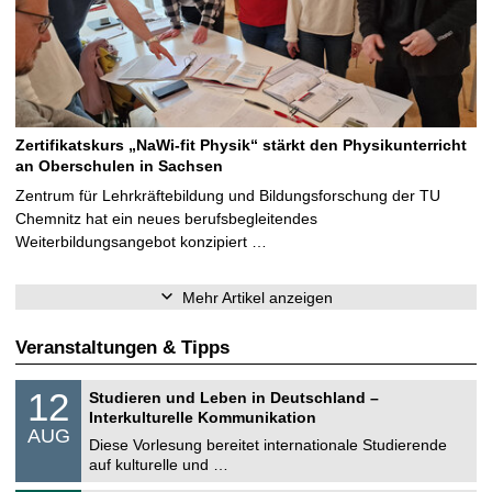
Zertifikatskurs „NaWi-fit Physik“ stärkt den Physikunterricht
an Oberschulen in Sachsen
Zentrum für Lehrkräftebildung und Bildungsforschung der TU
Chemnitz hat ein neues berufsbegleitendes
Weiterbildungsangebot konzipiert …
Mehr Artikel anzeigen
Veranstaltungen & Tipps
S
1
12
Studieren und Leben in Deutschland –
o
2
Interkulturelle Kommunikation
n
.
AUG
s
0
Diese Vorlesung bereitet internationale Studierende
t
8
auf kulturelle und …
i
.
g