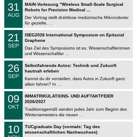
2
T
e
3
31
MAIN-Vorlesung "Wireless Small-Scale Surgical
0
U
1
2
Robots for Precision Medical …
C
.
6
AUG
h
0
Der Vortrag stellt drahtlose medizinische Mikroroboter
e
8
für gezielte, …
m
.
n
2
T
i
2
21
ISEG2026 International Symposium on Epitaxial
0
U
t
1
2
Graphene
C
z
.
6
SEP
h
0
Das Ziel des Symposiums ist es, Wissenschaftlerinnen
e
9
und Wissenschaftler …
m
.
n
2
T
i
2
26
Selbstfahrende Autos: Technik und Zukunft
0
U
t
6
2
hautnah erleben
C
z
.
6
SEP
h
0
Kannst du dir vorstellen, dass Autos in Zukunft ganz
e
9
allein fahren? In …
m
.
n
2
T
i
0
09
IMMATRIKULATIONS- UND AUFTAKTFEIER
0
U
t
9
2
2026/2027
C
z
.
6
OKT
h
1
Traditionsgemäß werden jedes Jahr zum Beginn des
e
0
Wintersemesters die neuen …
m
.
n
2
Z
i
1
10
TUCgraduate Day (vormals: Tag des
0
e
t
0
2
wissenschaftlichen Nachwuchses)
n
z
.
6