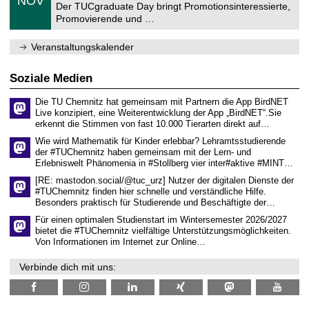
NOV
t
1
Der TUCgraduate Day bringt Promotionsinteressierte,
r
1
Promovierende und …
u
.
m
2
f
0
Veranstaltungskalender
ü
2
r
6
d
Soziale Medien
e
n
Die TU Chemnitz hat gemeinsam mit Partnern die App BirdNET
w
Live konzipiert, eine Weiterentwicklung der App „BirdNET“.Sie
i
erkennt die Stimmen von fast 10.000 Tierarten direkt auf…
s
s
Wie wird Mathematik für Kinder erlebbar? Lehramtsstudierende
e
der #TUChemnitz haben gemeinsam mit der Lern- und
n
Erlebniswelt Phänomenia in #Stollberg vier inter#aktive #MINT…
s
c
[RE: mastodon.social/@tuc_urz] Nutzer der digitalen Dienste der
h
#TUChemnitz finden hier schnelle und verständliche Hilfe.
a
Besonders praktisch für Studierende und Beschäftigte der…
f
t
Für einen optimalen Studienstart im Wintersemester 2026/2027
l
bietet die #TUChemnitz vielfältige Unterstützungsmöglichkeiten.
i
Von Informationen im Internet zur Online…
c
h
Verbinde dich mit uns:
e
n
N
a