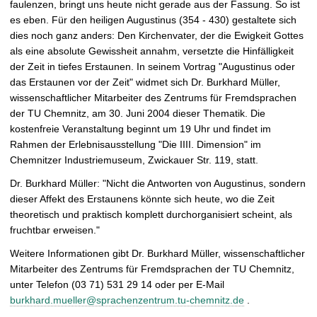
faulenzen, bringt uns heute nicht gerade aus der Fassung. So ist
t
es eben. Für den heiligen Augustinus (354 - 430) gestaltete sich
dies noch ganz anders: Den Kirchenvater, der die Ewigkeit Gottes
als eine absolute Gewissheit annahm, versetzte die Hinfälligkeit
der Zeit in tiefes Erstaunen. In seinem Vortrag "Augustinus oder
das Erstaunen vor der Zeit" widmet sich Dr. Burkhard Müller,
wissenschaftlicher Mitarbeiter des Zentrums für Fremdsprachen
der TU Chemnitz, am 30. Juni 2004 dieser Thematik. Die
kostenfreie Veranstaltung beginnt um 19 Uhr und findet im
Rahmen der Erlebnisausstellung "Die IIII. Dimension" im
Chemnitzer Industriemuseum, Zwickauer Str. 119, statt.
Dr. Burkhard Müller: "Nicht die Antworten von Augustinus, sondern
dieser Affekt des Erstaunens könnte sich heute, wo die Zeit
theoretisch und praktisch komplett durchorganisiert scheint, als
fruchtbar erweisen."
Weitere Informationen gibt Dr. Burkhard Müller, wissenschaftlicher
Mitarbeiter des Zentrums für Fremdsprachen der TU Chemnitz,
unter Telefon (03 71) 531 29 14 oder per E-Mail
burkhard.mueller@sprachenzentrum.tu-chemnitz.de
.