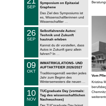
21
1
Beratung
Symposium on Epitaxial
C
.
SEP
h
Graphene
0
e
9
Das Ziel des Symposiums ist
m
.
es, Wissenschaftlerinnen und
n
2
i
Wissenschaftler …
0
t
2
z
T
6
2
26
Selbstfahrende Autos:
U
6
Technik und Zukunft
C
.
SEP
h
hautnah erleben
0
e
9
Kannst du dir vorstellen, dass
m
.
Autos in Zukunft ganz allein
n
2
i
fahren? In …
0
t
2
z
T
6
0
09
IMMATRIKULATIONS- UND
U
9
AUFTAKTFEIER 2026/2027
C
.
OKT
h
1
Traditionsgemäß werden jedes
e
Vom Pfl
0
Jahr zum Beginn des
m
.
Wintersemesters die neuen …
n
Kristina 
2
i
berufsbe
0
Z
t
1
10
2
TUCgraduate Day (vormals:
Chemnitz 
e
z
0
6
Tag des wissenschaftlichen
n
weiterent
.
NOV
t
Nachwuchses)
1
r
1
Der TUCgraduate Day bringt