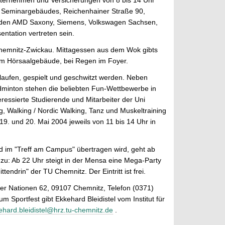
ternehmen und Versicherungen von 8 bis 14 Uhr
nd Seminargebäudes, Reichenhainer Straße 90,
rden AMD Saxony, Siemens, Volkswagen Sachsen,
tation vertreten sein.
hemnitz-Zwickau. Mittagessen aus dem Wok gibts
em Hörsaalgebäude, bei Regen im Foyer.
elaufen, gespielt und geschwitzt werden. Neben
Badminton stehen die beliebten Fun-Wettbewerbe in
essierte Studierende und Mitarbeiter der Uni
, Walking / Nordic Walking, Tanz und Muskeltraining
. und 20. Mai 2004 jeweils von 11 bis 14 Uhr in
 im "Treff am Campus" übertragen wird, geht ab
u: Ab 22 Uhr steigt in der Mensa eine Mega-Party
drin" der TU Chemnitz. Der Eintritt ist frei.
der Nationen 62, 09107 Chemnitz, Telefon (0371)
um Sportfest gibt Ekkehard Bleidistel vom Institut für
ehard.bleidistel@hrz.tu-chemnitz.de
.