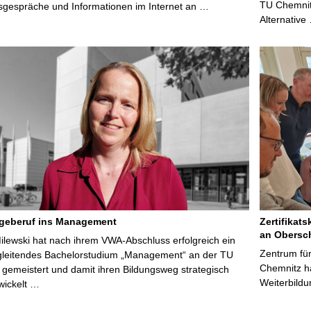
TU Chemnitz
sgespräche und Informationen im Internet an …
Alternative
egeberuf ins Management
Zertifikats
an Obersc
Milewski hat nach ihrem VWA-Abschluss erfolgreich ein
Zentrum für
gleitendes Bachelorstudium „Management“ an der TU
Chemnitz ha
gemeistert und damit ihren Bildungsweg strategisch
Weiterbildu
wickelt …