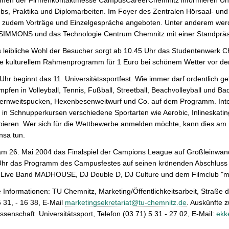
men der Firmenkontaktmesse CampusCareerChemnitz informieren Un
bs, Praktika und Diplomarbeiten. Im Foyer des Zentralen Hörsaal- u
 zudem Vorträge und Einzelgespräche angeboten. Unter anderem we
SIMMONS und das Technologie Centrum Chemnitz mit einer Standpräsen
 leibliche Wohl der Besucher sorgt ab 10.45 Uhr das Studentenwerk C
ive kulturellem Rahmenprogramm für 1 Euro bei schönem Wetter vor d
hr beginnt das 11. Universitätssportfest. Wie immer darf ordentlich g
pfen in Volleyball, Tennis, Fußball, Streetball, Beachvolleyball und 
ernweitspucken, Hexenbesenweitwurf und Co. auf dem Programm. Inter
in Schnupperkursen verschiedene Sportarten wie Aerobic, Inlineskating
ieren. Wer sich für die Wettbewerbe anmelden möchte, kann dies am 19
nsa tun.
m 26. Mai 2004 das Finalspiel der Campions League auf Großleinwand
Uhr das Programm des Campusfestes auf seinen krönenden Abschluss z
 Live Band MADHOUSE, DJ Double D, DJ Culture und dem Filmclub "mitten
 Informationen: TU Chemnitz, Marketing/Öffentlichkeitsarbeit, Straße 
 31, - 16 38, E-Mail
marketingsekretariat@tu-chemnitz.de
. Auskünfte z
ssenschaft  Universitätssport, Telefon (03 71) 5 31 - 27 02, E-Mail:
ekk