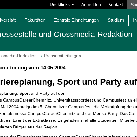
Direktlinks
Anmelden
Kontakt
iversität
Fakultäten
Zentrale Einrichtungen
Studium
In
ressestelle und Crossmedia-Redaktion
ossmedia-Redaktion
Pressemitteilungen
emitteilung vom 14.05.2004
riereplanung, Sport und Party a
eplanung, Sport und Party auf dem
 CampusCareerChemnitz, Universitätssportfest und Campusfest an e
Mai 2004 steigt das 5. Chemnitzer Campusfest  die Verknüpfung des tra
kontaktmesse CampusCareerChemnitz und der Mensa-Party. Das Ca
cht ein Event der Extraklasse. Eingeladen sind alle Studenten, Mitarbei
sierten Bürger aus der Region.