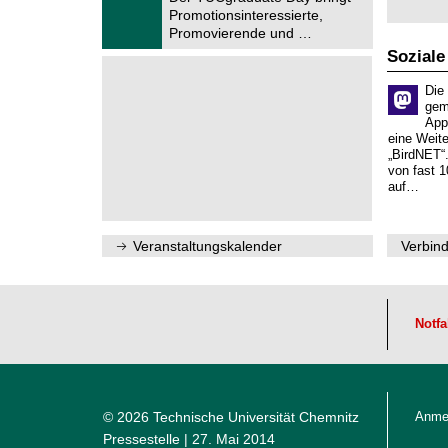
u
.
Promotionsinteressierte,
m
2
f
Promovierende und …
0
ü
2
Soziale
r
6
d
e
Die
n
gem
w
App
i
eine Weit
s
„BirdNET“
s
von fast 1
e
auf…
n
s
c
h
Veranstaltungskalender
Verbind
a
f
t
l
i
Notfa
c
h
e
n
N
a
© 2026 Technische Universität Chemnitz
Anme
c
h
Pressestelle
| 27. Mai 2014