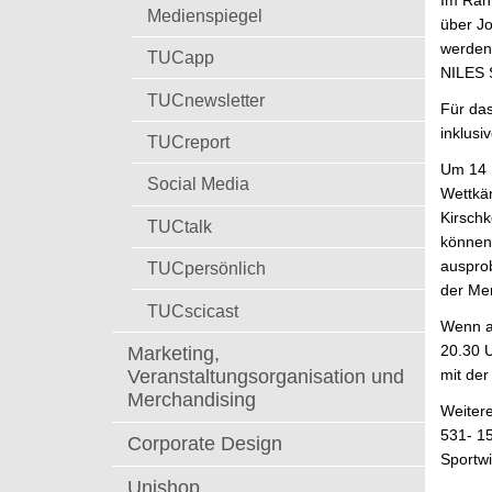
Im Rah
t
Medienspiegel
über Jo
werden
TUCapp
NILES 
TUCnewsletter
Für das
inklus
TUCreport
Um 14 U
Social Media
Wettkäm
Kirschk
TUCtalk
können 
ausprob
TUCpersönlich
der Me
TUCscicast
Wenn a
20.30 
Marketing,
Veranstaltungsorganisation und
mit der
Merchandising
Weitere
531- 15
Corporate Design
Sportwi
Unishop