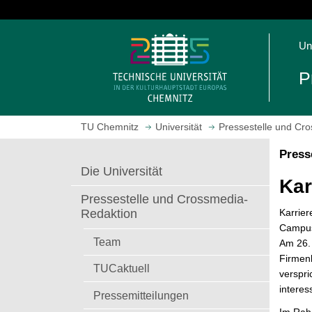
S
p
S
r
Un
t
i
a
n
P
r
g
t
e
s
z
TU Chemnitz
Universität
Pressestelle und Cr
e
u
i
m
Press
t
H
Die Universität
e
a
Kar
a
u
Pressestelle und Crossmedia-
u
p
Karrier
Redaktion
f
t
Campus
r
i
Team
Am 26. 
u
n
Firmen
TUCaktuell
f
h
verspri
e
a
interes
Pressemitteilungen
n
l