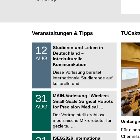
Veranstaltungen & Tipps
TUCaktu
S
1
12
Studieren und Leben in
o
2
Deutschland –
n
.
AUG
s
Interkulturelle
0
t
Kommunikation
8
i
.
Diese Vorlesung bereitet
g
2
e
internationale Studierende auf
0
kulturelle und …
2
6
T
3
31
MAIN-Vorlesung "Wireless
U
1
Small-Scale Surgical Robots
C
.
AUG
h
for Precision Medical …
0
e
8
Der Vortrag stellt drahtlose
m
.
medizinische Mikroroboter für
n
Umfangre
2
i
gezielte, …
0
Für einen
t
2
z
T
Chemnitz 
6
2
ISEG2026 International
U