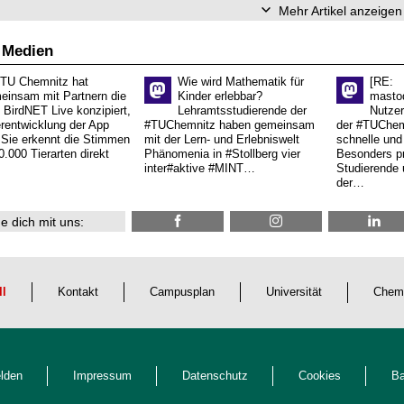
Mehr Artikel anzeigen
 Medien
 TU Chemnitz hat
Wie wird Mathematik für
[RE:
einsam mit Partnern die
Kinder erlebbar?
masto
 BirdNET Live konzipiert,
Lehramtsstudierende der
Nutzer
erentwicklung der App
#TUChemnitz haben gemeinsam
der #TUChemn
.Sie erkennt die Stimmen
mit der Lern- und Erlebniswelt
schnelle und 
0.000 Tierarten direkt
Phänomenia in #Stollberg vier
Besonders pr
inter#aktive #MINT…
Studierende 
der…
e dich mit uns:
ll
Kontakt
Campusplan
Universität
Chem
lden
Impressum
Datenschutz
Cookies
Ba