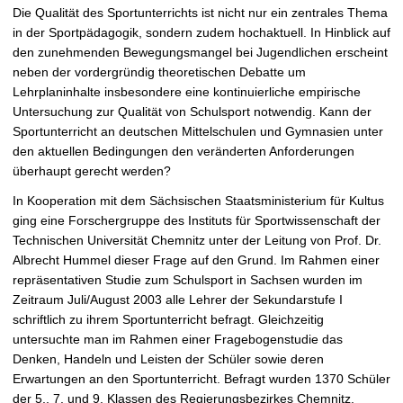
t
Die Qualität des Sportunterrichts ist nicht nur ein zentrales Thema
in der Sportpädagogik, sondern zudem hochaktuell. In Hinblick auf
den zunehmenden Bewegungsmangel bei Jugendlichen erscheint
neben der vordergründig theoretischen Debatte um
Lehrplaninhalte insbesondere eine kontinuierliche empirische
Untersuchung zur Qualität von Schulsport notwendig. Kann der
Sportunterricht an deutschen Mittelschulen und Gymnasien unter
den aktuellen Bedingungen den veränderten Anforderungen
überhaupt gerecht werden?
In Kooperation mit dem Sächsischen Staatsministerium für Kultus
ging eine Forschergruppe des Instituts für Sportwissenschaft der
Technischen Universität Chemnitz unter der Leitung von Prof. Dr.
Albrecht Hummel dieser Frage auf den Grund. Im Rahmen einer
repräsentativen Studie zum Schulsport in Sachsen wurden im
Zeitraum Juli/August 2003 alle Lehrer der Sekundarstufe I
schriftlich zu ihrem Sportunterricht befragt. Gleichzeitig
untersuchte man im Rahmen einer Fragebogenstudie das
Denken, Handeln und Leisten der Schüler sowie deren
Erwartungen an den Sportunterricht. Befragt wurden 1370 Schüler
der 5., 7. und 9. Klassen des Regierungsbezirkes Chemnitz.