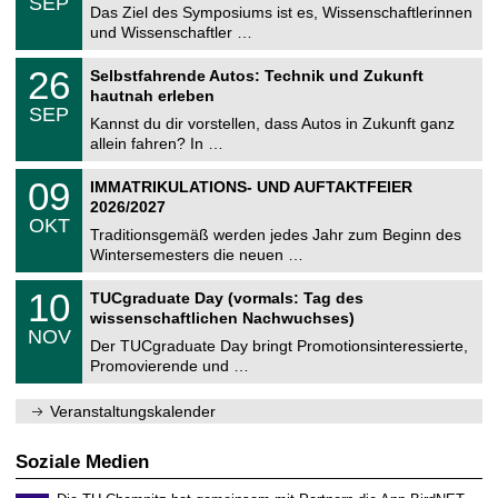
6
SEP
h
0
Das Ziel des Symposiums ist es, Wissenschaftlerinnen
e
9
und Wissenschaftler …
m
.
n
2
T
i
2
26
Selbstfahrende Autos: Technik und Zukunft
0
U
t
6
2
hautnah erleben
C
z
.
6
SEP
h
0
Kannst du dir vorstellen, dass Autos in Zukunft ganz
e
9
allein fahren? In …
m
.
n
2
T
i
0
09
IMMATRIKULATIONS- UND AUFTAKTFEIER
0
U
t
9
2
2026/2027
C
z
.
6
OKT
h
1
Traditionsgemäß werden jedes Jahr zum Beginn des
e
0
Wintersemesters die neuen …
m
.
n
2
Z
i
1
10
TUCgraduate Day (vormals: Tag des
0
e
t
0
2
wissenschaftlichen Nachwuchses)
n
z
.
6
NOV
t
1
Der TUCgraduate Day bringt Promotionsinteressierte,
r
1
Promovierende und …
u
.
m
2
f
0
Veranstaltungskalender
ü
2
r
6
d
Soziale Medien
e
n