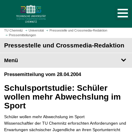
S
S
t
p
a
r
r
i
t
n
TU Chemnitz
Universität
Pressestelle und Crossmedia-Redaktion
s
Pressemitteilungen
g
e
e
Pressestelle und Crossmedia-Redaktion
i
z
t
u
Menü
e
m
a
H
Pressemitteilung vom 28.04.2004
u
a
f
u
Schulsportstudie: Schüler
r
p
u
wollen mehr Abwechslung im
t
f
i
Sport
e
n
n
h
Schüler wollen mehr Abwechslung im Sport
a
Wissenschaftler der TU Chemnitz erforschten Anforderungen und
l
Erwartungen sächsischer Jugendliche an ihren Sportunterricht