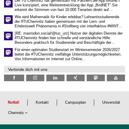
Die TU Chemnitz hat gemeinsam mit Partnern die App BirdNET
w
Live konzipiert, eine Weiterentwicklung der App „BirdNET“.Sie
i
erkennt die Stimmen von fast 10.000 Tierarten direkt auf…
s
s
Wie wird Mathematik für Kinder erlebbar? Lehramtsstudierende
e
der #TUChemnitz haben gemeinsam mit der Lern- und
n
Erlebniswelt Phänomenia in #Stollberg vier inter#aktive #MINT…
s
c
[RE: mastodon.social/@tuc_urz] Nutzer der digitalen Dienste der
h
#TUChemnitz finden hier schnelle und verständliche Hilfe.
a
Besonders praktisch für Studierende und Beschäftigte der…
f
t
Für einen optimalen Studienstart im Wintersemester 2026/2027
l
bietet die #TUChemnitz vielfältige Unterstützungsmöglichkeiten.
i
Von Informationen im Internet zur Online…
c
h
Verbinde dich mit uns:
e
n
N
a
c
h
w
u
Notfall
Kontakt
Campusplan
Universität
c
h
Chemnitz
s