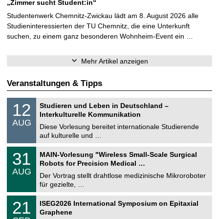
„Zimmer sucht Student:in“
Studentenwerk Chemnitz-Zwickau lädt am 8. August 2026 alle
Studieninteressierten der TU Chemnitz, die eine Unterkunft
suchen, zu einem ganz besonderen Wohnheim-Event ein …
Mehr Artikel anzeigen
Veranstaltungen & Tipps
S
1
12
Studieren und Leben in Deutschland –
o
2
Interkulturelle Kommunikation
n
.
AUG
s
0
Diese Vorlesung bereitet internationale Studierende
t
8
auf kulturelle und …
i
.
g
2
T
e
3
31
MAIN-Vorlesung "Wireless Small-Scale Surgical
0
U
1
2
Robots for Precision Medical …
C
.
6
AUG
h
0
Der Vortrag stellt drahtlose medizinische Mikroroboter
e
8
für gezielte, …
m
.
n
2
T
i
2
21
ISEG2026 International Symposium on Epitaxial
0
U
t
1
2
Graphene
C
z
.