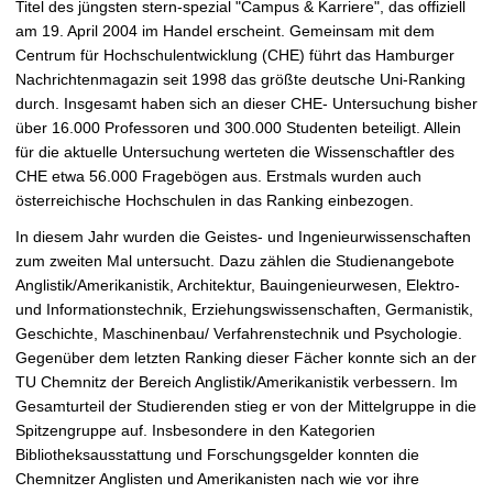
Titel des jüngsten stern-spezial "Campus & Karriere", das offiziell
t
am 19. April 2004 im Handel erscheint. Gemeinsam mit dem
Centrum für Hochschulentwicklung (CHE) führt das Hamburger
Nachrichtenmagazin seit 1998 das größte deutsche Uni-Ranking
durch. Insgesamt haben sich an dieser CHE- Untersuchung bisher
über 16.000 Professoren und 300.000 Studenten beteiligt. Allein
für die aktuelle Untersuchung werteten die Wissenschaftler des
CHE etwa 56.000 Fragebögen aus. Erstmals wurden auch
österreichische Hochschulen in das Ranking einbezogen.
In diesem Jahr wurden die Geistes- und Ingenieurwissenschaften
zum zweiten Mal untersucht. Dazu zählen die Studienangebote
Anglistik/Amerikanistik, Architektur, Bauingenieurwesen, Elektro-
und Informationstechnik, Erziehungswissenschaften, Germanistik,
Geschichte, Maschinenbau/ Verfahrenstechnik und Psychologie.
Gegenüber dem letzten Ranking dieser Fächer konnte sich an der
TU Chemnitz der Bereich Anglistik/Amerikanistik verbessern. Im
Gesamturteil der Studierenden stieg er von der Mittelgruppe in die
Spitzengruppe auf. Insbesondere in den Kategorien
Bibliotheksausstattung und Forschungsgelder konnten die
Chemnitzer Anglisten und Amerikanisten nach wie vor ihre