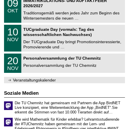
09
IMMATRIKULATIONS- UND AUFTAKTFEIER
0
U
t
9
2
2026/2027
C
z
.
6
OKT
h
1
Traditionsgemäß werden jedes Jahr zum Beginn des
e
0
Wintersemesters die neuen …
m
.
n
2
Z
i
1
10
TUCgraduate Day (vormals: Tag des
0
e
t
0
2
wissenschaftlichen Nachwuchses)
n
z
.
6
NOV
t
1
Der TUCgraduate Day bringt Promotionsinteressierte,
r
1
Promovierende und …
u
.
m
2
T
f
2
20
Personalversammlung der TU Chemnitz
0
U
ü
0
2
C
r
Personalversammlung der TU Chemnitz
.
6
NOV
h
d
1
e
e
1
m
n
.
Veranstaltungskalender
n
w
2
i
i
0
t
s
2
Soziale Medien
z
s
6
e
Die TU Chemnitz hat gemeinsam mit Partnern die App BirdNET
n
Live konzipiert, eine Weiterentwicklung der App „BirdNET“.Sie
s
erkennt die Stimmen von fast 10.000 Tierarten direkt auf…
c
h
Wie wird Mathematik für Kinder erlebbar? Lehramtsstudierende
a
der #TUChemnitz haben gemeinsam mit der Lern- und
f
Erlebniswelt Phänomenia in #Stollberg vier inter#aktive #MINT…