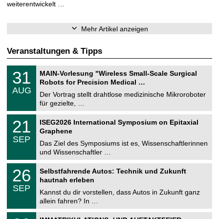
weiterentwickelt …
Mehr Artikel anzeigen
Veranstaltungen & Tipps
T
3
31
MAIN-Vorlesung "Wireless Small-Scale Surgical
U
1
Robots for Precision Medical …
C
.
AUG
h
0
Der Vortrag stellt drahtlose medizinische Mikroroboter
e
8
für gezielte, …
m
.
n
2
T
i
2
21
ISEG2026 International Symposium on Epitaxial
0
U
t
1
2
Graphene
C
z
.
6
SEP
h
0
Das Ziel des Symposiums ist es, Wissenschaftlerinnen
e
9
und Wissenschaftler …
m
.
n
2
T
i
2
26
Selbstfahrende Autos: Technik und Zukunft
0
U
t
6
2
hautnah erleben
C
z
.
6
SEP
h
0
Kannst du dir vorstellen, dass Autos in Zukunft ganz
e
9
allein fahren? In …
m
.
n
2
T
i
0