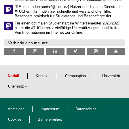
t
l
[RE: mastodon.social/@tuc_urz] Nutzer der digitalen Dienste der
i
#TUChemnitz finden hier schnelle und verständliche Hilfe.
c
Besonders praktisch für Studierende und Beschäftigte der…
h
e
Für einen optimalen Studienstart im Wintersemester 2026/2027
n
bietet die #TUChemnitz vielfältige Unterstützungsmöglichkeiten.
N
Von Informationen im Internet zur Online…
a
c
Verbinde dich mit uns:
h
w
u
c
h
s
Notfall
Kontakt
Campusplan
Universität
Chemnitz
Anmelden
Impressum
Datenschutz
Cookies
Barrierefreiheit