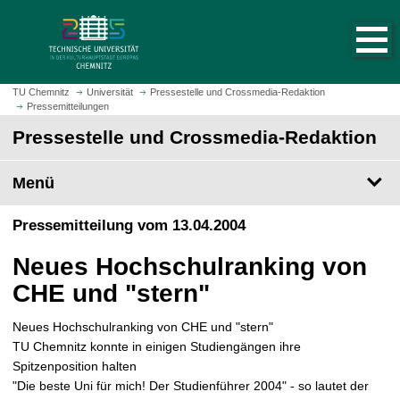
S
S
t
p
a
r
r
i
t
n
TU Chemnitz
Universität
Pressestelle und Crossmedia-Redaktion
s
Pressemitteilungen
g
e
e
Pressestelle und Crossmedia-Redaktion
i
z
t
u
Menü
e
m
a
H
Pressemitteilung vom 13.04.2004
u
a
f
u
Neues Hochschulranking von
r
p
u
CHE und "stern"
t
f
i
e
Neues Hochschulranking von CHE und "stern"
n
n
TU Chemnitz konnte in einigen Studiengängen ihre
h
Spitzenposition halten
a
"Die beste Uni für mich! Der Studienführer 2004" - so lautet der
l