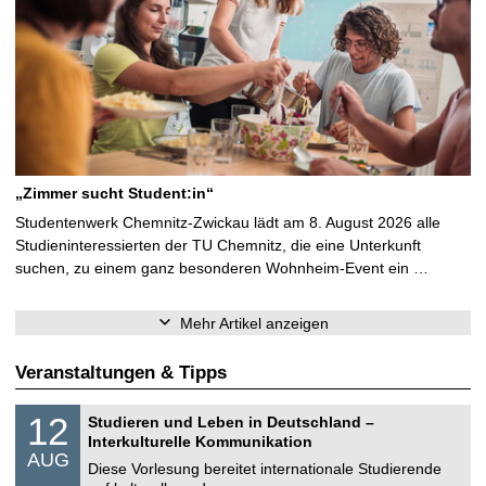
„Zimmer sucht Student:in“
Studentenwerk Chemnitz-Zwickau lädt am 8. August 2026 alle
Studieninteressierten der TU Chemnitz, die eine Unterkunft
suchen, zu einem ganz besonderen Wohnheim-Event ein …
Mehr Artikel anzeigen
Veranstaltungen & Tipps
S
1
12
Studieren und Leben in Deutschland –
o
2
Interkulturelle Kommunikation
n
.
AUG
s
0
Diese Vorlesung bereitet internationale Studierende
t
8