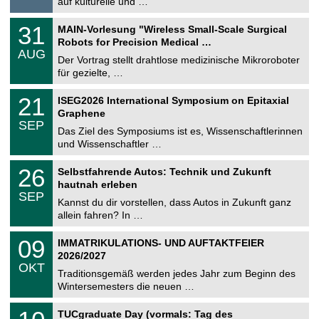
auf kulturelle und …
i
.
g
2
T
e
3
31
MAIN-Vorlesung "Wireless Small-Scale Surgical
0
U
1
2
Robots for Precision Medical …
C
.
6
AUG
h
0
Der Vortrag stellt drahtlose medizinische Mikroroboter
e
8
für gezielte, …
m
.
n
2
T
i
2
21
ISEG2026 International Symposium on Epitaxial
0
U
t
1
2
Graphene
C
z
.
6
SEP
h
0
Das Ziel des Symposiums ist es, Wissenschaftlerinnen
e
9
und Wissenschaftler …
m
.
n
2
T
i
2
26
Selbstfahrende Autos: Technik und Zukunft
0
U
t
6
2
hautnah erleben
C
z
.
6
SEP
h
0
Kannst du dir vorstellen, dass Autos in Zukunft ganz
e
9
allein fahren? In …
m
.
n
2
T
i
0
09
IMMATRIKULATIONS- UND AUFTAKTFEIER
0
U
t
9
2
2026/2027
C
z
.
6
OKT
h
1
Traditionsgemäß werden jedes Jahr zum Beginn des
e
0
Wintersemesters die neuen …
m
.
n
2
Z
i
1
TUCgraduate Day (vormals: Tag des
0
e