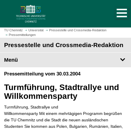
S
S
t
p
a
r
r
i
t
n
TU Chemnitz
Universität
Pressestelle und Crossmedia-Redaktion
s
Pressemitteilungen
g
e
e
Pressestelle und Crossmedia-Redaktion
i
z
t
u
Menü
e
m
a
H
Pressemitteilung vom 30.03.2004
u
a
f
u
Turmführung, Stadtrallye und
r
p
u
Willkommensparty
t
f
i
e
Turmführung, Stadtrallye und
n
n
Willkommensparty Mit einem mehrtägigen Programm begrüßen
h
die TU Chemnitz und die Stadt die neuen ausländischen
a
Studenten Sie kommen aus Polen, Bulgarien, Rumänien, Italien,
l