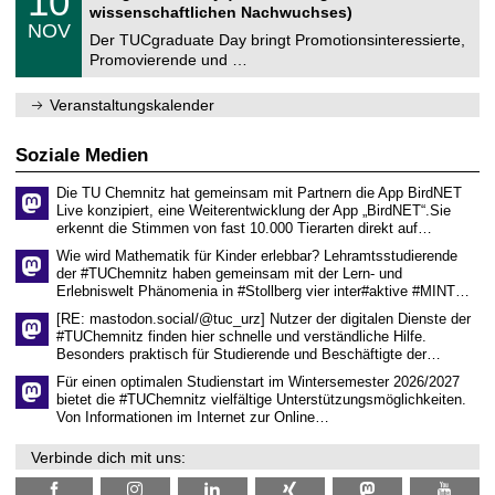
10
t
0
2
wissenschaftlichen Nachwuchses)
n
z
.
6
NOV
t
1
Der TUCgraduate Day bringt Promotionsinteressierte,
r
1
Promovierende und …
u
.
m
2
f
0
Veranstaltungskalender
ü
2
r
6
d
Soziale Medien
e
n
Die TU Chemnitz hat gemeinsam mit Partnern die App BirdNET
w
Live konzipiert, eine Weiterentwicklung der App „BirdNET“.Sie
i
erkennt die Stimmen von fast 10.000 Tierarten direkt auf…
s
s
Wie wird Mathematik für Kinder erlebbar? Lehramtsstudierende
e
der #TUChemnitz haben gemeinsam mit der Lern- und
n
Erlebniswelt Phänomenia in #Stollberg vier inter#aktive #MINT…
s
c
[RE: mastodon.social/@tuc_urz] Nutzer der digitalen Dienste der
h
#TUChemnitz finden hier schnelle und verständliche Hilfe.
a
Besonders praktisch für Studierende und Beschäftigte der…
f
t
Für einen optimalen Studienstart im Wintersemester 2026/2027
l
bietet die #TUChemnitz vielfältige Unterstützungsmöglichkeiten.
i
Von Informationen im Internet zur Online…
c
h
Verbinde dich mit uns:
e
n