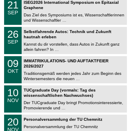
i
2
21
ISEG2026 International Symposium on Epitaxial
0
U
t
1
2
Graphene
C
z
.
6
SEP
h
0
Das Ziel des Symposiums ist es, Wissenschaftlerinnen
e
9
und Wissenschaftler …
m
.
n
2
T
i
2
26
Selbstfahrende Autos: Technik und Zukunft
0
U
t
6
2
hautnah erleben
C
z
.
6
SEP
h
0
Kannst du dir vorstellen, dass Autos in Zukunft ganz
e
9
allein fahren? In …
m
.
n
2
T
i
0
09
IMMATRIKULATIONS- UND AUFTAKTFEIER
0
U
t
9
2
2026/2027
C
z
.
6
OKT
h
1
Traditionsgemäß werden jedes Jahr zum Beginn des
e
0
Wintersemesters die neuen …
m
.
n
2
Z
i
1
10
TUCgraduate Day (vormals: Tag des
0
e
t
0
2
wissenschaftlichen Nachwuchses)
n
z
.
6
NOV
t
1
Der TUCgraduate Day bringt Promotionsinteressierte,
r
1
Promovierende und …
u
.
m
2
T
f
2
20
Personalversammlung der TU Chemnitz
0
U
ü
0
2
C
r
Personalversammlung der TU Chemnitz
.
6
NOV
h