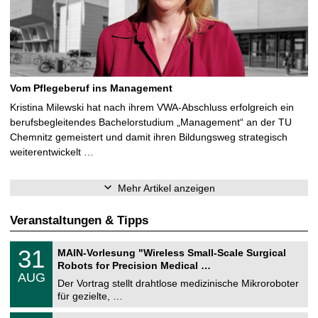
Vom Pflegeberuf ins Management
Kristina Milewski hat nach ihrem VWA-Abschluss erfolgreich ein
berufsbegleitendes Bachelorstudium „Management“ an der TU
Chemnitz gemeistert und damit ihren Bildungsweg strategisch
weiterentwickelt …
Mehr Artikel anzeigen
Veranstaltungen & Tipps
T
3
31
MAIN-Vorlesung "Wireless Small-Scale Surgical
U
1
Robots for Precision Medical …
C
.
AUG
h
0
Der Vortrag stellt drahtlose medizinische Mikroroboter
e
8
für gezielte, …
m
.
n
2
T