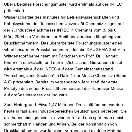
t
Überarbeitetes Forschungsmuster wird erstmals auf der INTEC
präsentiert
Wissenschaftler des Institutes für Betriebswissenschaften und
Fabriksysteme der Technischen Universität Chemnitz zeigen auf
der 7. Industrie-Fachmesse INTEC in Chemnitz vom 3. bis 6.
März 2004 ein Verfahren zur Breitbandvibrationsdämpfung von
Drucklufthämmern. Das überarbeitete Forschungsmuster eines
vibrationsarmen Presslufthammers, den die DRUGEMA GmbH in
Wittgensdorf gemeinsam mit Forschern um Prof. Dr. Hartmut
Enderlein entwickelte und nun in sächsischen Gießereien testet,
wird erstmals auf der INTEC auf dem Gemeinschaftsstand
"Forschungsland Sachsen" in Halle 1 der Messe Chemnitz (Stand
A.6) präsentiert. Bereits im vergangenen Jahr stieß der erste
Prototyp des neuen Presslufthammers auf der Hannover Messe
auf großes Interesse der Industrie.
Zum Hintergrund: Etwa 1,47 Millionen Drucklufthämmer werden
heute in fast allen Industriebereichen Deutschlands betrieben. Sie
alle haben eins gemein - sie vibrieren. Und das spürt man meist
schmerzhaft in Händen und Armen. Bei der Konstruktion von
Drucklufthämmern wurde bisher vorrangig auf niedrige Material-