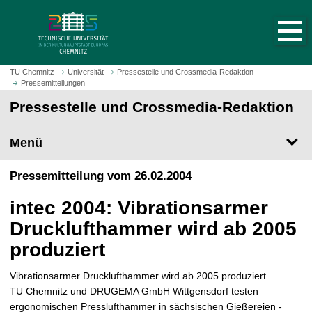
S
S
t
p
a
r
r
i
t
n
TU Chemnitz
Universität
Pressestelle und Crossmedia-Redaktion
s
Pressemitteilungen
g
e
e
Pressestelle und Crossmedia-Redaktion
i
z
t
u
Menü
e
m
a
H
Pressemitteilung vom 26.02.2004
u
a
f
u
intec 2004: Vibrationsarmer
r
p
u
Drucklufthammer wird ab 2005
t
f
i
produziert
e
n
n
h
Vibrationsarmer Drucklufthammer wird ab 2005 produziert
a
TU Chemnitz und DRUGEMA GmbH Wittgensdorf testen
l
ergonomischen Presslufthammer in sächsischen Gießereien -