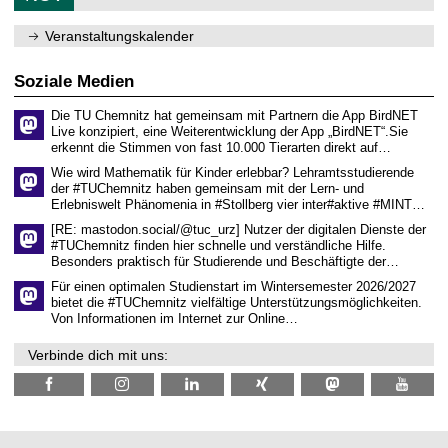
d
1
e
e
1
m
n
.
Veranstaltungskalender
n
w
2
i
i
0
t
s
2
Soziale Medien
z
s
6
e
Die TU Chemnitz hat gemeinsam mit Partnern die App BirdNET
n
Live konzipiert, eine Weiterentwicklung der App „BirdNET“.Sie
s
erkennt die Stimmen von fast 10.000 Tierarten direkt auf…
c
h
Wie wird Mathematik für Kinder erlebbar? Lehramtsstudierende
a
der #TUChemnitz haben gemeinsam mit der Lern- und
f
Erlebniswelt Phänomenia in #Stollberg vier inter#aktive #MINT…
t
l
[RE: mastodon.social/@tuc_urz] Nutzer der digitalen Dienste der
i
#TUChemnitz finden hier schnelle und verständliche Hilfe.
c
Besonders praktisch für Studierende und Beschäftigte der…
h
e
Für einen optimalen Studienstart im Wintersemester 2026/2027
n
bietet die #TUChemnitz vielfältige Unterstützungsmöglichkeiten.
N
Von Informationen im Internet zur Online…
a
c
Verbinde dich mit uns:
h
w
u
c
h
s