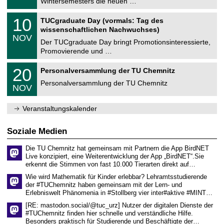
Wintersemesters die neuen …
m
.
n
2
Z
i
1
10
TUCgraduate Day (vormals: Tag des
0
e
t
0
2
wissenschaftlichen Nachwuchses)
n
z
.
6
NOV
t
1
Der TUCgraduate Day bringt Promotionsinteressierte,
r
1
Promovierende und …
u
.
m
2
T
f
2
20
Personalversammlung der TU Chemnitz
0
U
ü
0
2
C
r
Personalversammlung der TU Chemnitz
.
6
NOV
h
d
1
e
e
1
m
n
.
Veranstaltungskalender
n
w
2
i
i
0
t
s
2
Soziale Medien
z
s
6
e
Die TU Chemnitz hat gemeinsam mit Partnern die App BirdNET
n
Live konzipiert, eine Weiterentwicklung der App „BirdNET“.Sie
s
erkennt die Stimmen von fast 10.000 Tierarten direkt auf…
c
h
Wie wird Mathematik für Kinder erlebbar? Lehramtsstudierende
a
der #TUChemnitz haben gemeinsam mit der Lern- und
f
Erlebniswelt Phänomenia in #Stollberg vier inter#aktive #MINT…
t
l
[RE: mastodon.social/@tuc_urz] Nutzer der digitalen Dienste der
i
#TUChemnitz finden hier schnelle und verständliche Hilfe.
c
Besonders praktisch für Studierende und Beschäftigte der…