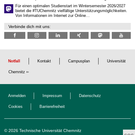
h
e
Für einen optimalen Studienstart im Wintersemester 2026/2027
n
bietet die #TUChemnitz vielfältige Unterstützungsmöglichkeiten.
N
Von Informationen im Internet zur Online…
a
c
Verbinde dich mit uns:
h
w
u
c
h
s
Notfall
Kontakt
Campusplan
Universität
Chemnitz
Anmelden
Impressum
Datenschutz
Cookies
Barrierefreiheit
© 2026 Technische Universität Chemnitz