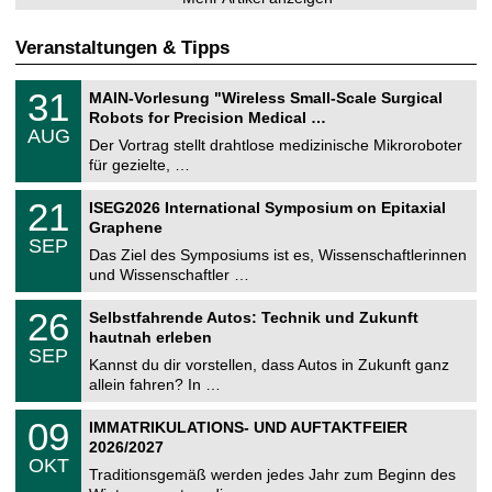
Veranstaltungen & Tipps
T
3
31
MAIN-Vorlesung "Wireless Small-Scale Surgical
U
1
Robots for Precision Medical …
C
.
AUG
h
0
Der Vortrag stellt drahtlose medizinische Mikroroboter
e
8
für gezielte, …
m
.
n
2
T
i
2
21
ISEG2026 International Symposium on Epitaxial
0
U
t
1
2
Graphene
C
z
.
6
SEP
h
0
Das Ziel des Symposiums ist es, Wissenschaftlerinnen
e
9
und Wissenschaftler …
m
.
n
2
T
i
2
26
Selbstfahrende Autos: Technik und Zukunft
0
U
t
6
2
hautnah erleben
C
z
.
6
SEP
h
0
Kannst du dir vorstellen, dass Autos in Zukunft ganz
e
9
allein fahren? In …
m
.
n
2
T
i
0
09
IMMATRIKULATIONS- UND AUFTAKTFEIER
0
U
t
9
2
2026/2027
C
z
.
6
OKT
h
1
Traditionsgemäß werden jedes Jahr zum Beginn des
e
0