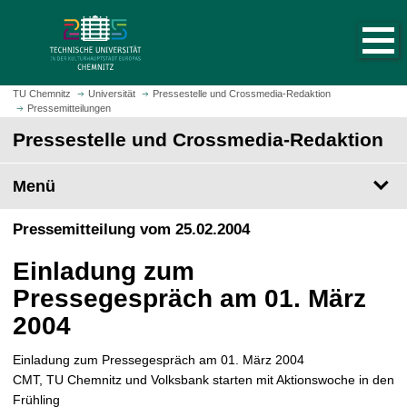
S
S
t
p
a
r
r
i
t
n
TU Chemnitz
Universität
Pressestelle und Crossmedia-Redaktion
s
Pressemitteilungen
g
e
e
Pressestelle und Crossmedia-Redaktion
i
z
t
u
Menü
e
m
a
H
Pressemitteilung vom 25.02.2004
u
a
f
u
Einladung zum
r
p
u
Pressegespräch am 01. März
t
f
i
2004
e
n
n
h
Einladung zum Pressegespräch am 01. März 2004
a
CMT, TU Chemnitz und Volksbank starten mit Aktionswoche in den
l
Frühling