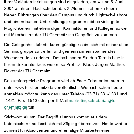
ihrer Vorläufereinrichtungen sind eingeladen, am 4. und 5. Juni
t
2004 an ihrem Hochschulort das 2. Alumni-Treffen zu feiern.
Neben Führungen über den Campus und durch Hightech-Labore
und einem bunten Unterhaltungsprogramm gibt es viele gute
Möglichkeiten, mit ehemaligen Kommilitonen und Kollegen sowie
mit Mitarbeitern der TU Chemnitz ins Gespräch zu kommen.
Die Gelegenheit könnte kaum günstiger sein, sich mit seiner alten
Seminargruppe zu treffen und gemeinsam ein spannendes
Wochenende zu erleben. Deshalb sagen Sie den Termin bitte in
Ihrem Bekanntenkreis weiter, so Prof. Dr. Klaus-Jürgen Matthes,
Rektor der TU Chemnitz.
Das umfangreiche Programm wird ab Ende Februar im Internet
unter www.tu-chemnitz.de veröffentlicht. Wer sich schon heute
anmelden möchte, kann das unter Telefon (03 71) 531-1531 und
-1421, Fax -1540 oder per E-Mail
marketingsekretariat@tu-
chemnitz.de
tun.
Stichwort: Alumni Der Begriff alumnus kommt aus dem
Lateinischen und lässt sich mit Zögling übersetzen. Heute wird er
zumeist für Absolventen und ehemalige Mitarbeiter einer