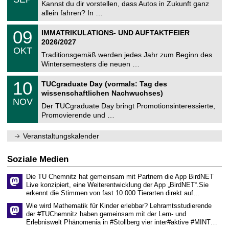
0
Kannst du dir vorstellen, dass Autos in Zukunft ganz
e
9
allein fahren? In …
m
.
n
2
T
i
0
09
IMMATRIKULATIONS- UND AUFTAKTFEIER
0
U
t
9
2
2026/2027
C
z
.
6
OKT
h
1
Traditionsgemäß werden jedes Jahr zum Beginn des
e
0
Wintersemesters die neuen …
m
.
n
2
Z
i
1
10
TUCgraduate Day (vormals: Tag des
0
e
t
0
2
wissenschaftlichen Nachwuchses)
n
z
.
6
NOV
t
1
Der TUCgraduate Day bringt Promotionsinteressierte,
r
1
Promovierende und …
u
.
m
2
f
0
Veranstaltungskalender
ü
2
r
6
d
Soziale Medien
e
n
Die TU Chemnitz hat gemeinsam mit Partnern die App BirdNET
w
Live konzipiert, eine Weiterentwicklung der App „BirdNET“.Sie
i
erkennt die Stimmen von fast 10.000 Tierarten direkt auf…
s
s
Wie wird Mathematik für Kinder erlebbar? Lehramtsstudierende
e
der #TUChemnitz haben gemeinsam mit der Lern- und
n
Erlebniswelt Phänomenia in #Stollberg vier inter#aktive #MINT…
s