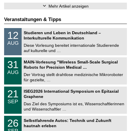
Mehr Artikel anzeigen
Veranstaltungen & Tipps
S
1
12
Studieren und Leben in Deutschland –
o
2
Interkulturelle Kommunikation
n
.
AUG
s
0
Diese Vorlesung bereitet internationale Studierende
t
8
auf kulturelle und …
i
.
g
2
T
e
3
31
MAIN-Vorlesung "Wireless Small-Scale Surgical
0
U
1
2
Robots for Precision Medical …
C
.
6
AUG
h
0
Der Vortrag stellt drahtlose medizinische Mikroroboter
e
8
für gezielte, …
m
.
n
2
T
i
2
21
ISEG2026 International Symposium on Epitaxial
0
U
t
1
2
Graphene
C
z
.
6
SEP
h
0
Das Ziel des Symposiums ist es, Wissenschaftlerinnen
e
9
und Wissenschaftler …
m
.
n
2
T
i
2
26
Selbstfahrende Autos: Technik und Zukunft
0
U
t
6
2
hautnah erleben
C
z
.
6
SEP
h