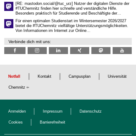
c
[RE: mastodon.social/@tuc_urz] Nutzer der digitalen Dienste der
h
#TUChemnitz finden hier schnelle und verständliche Hilfe.
a
Besonders praktisch für Studierende und Beschäftigte der…
f
t
Für einen optimalen Studienstart im Wintersemester 2026/2027
l
bietet die #TUChemnitz vielfältige Unterstützungsmöglichkeiten.
i
Von Informationen im Internet zur Online…
c
h
Verbinde dich mit uns:
e
n
N
a
c
h
w
u
Notfall
Kontakt
Campusplan
Universität
c
h
Chemnitz
s
Anmelden
Impressum
Datenschutz
Cookies
Barrierefreiheit