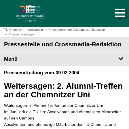
S
S
t
p
a
r
r
i
t
n
TU Chemnitz
Universität
Pressestelle und Crossmedia-Redaktion
s
Pressemitteilungen
g
e
e
Pressestelle und Crossmedia-Redaktion
i
z
t
u
Menü
e
m
a
H
Pressemitteilung vom 09.02.2004
u
a
f
u
Weitersagen: 2. Alumni-Treffen
r
p
u
an der Chemnitzer Uni
t
f
i
e
Weitersagen: 2. Alumni-Treffen an der Chemnitzer Uni
n
n
Im Juni lädt die TU ihre Absolventen und ehemaligen Mitarbeiter
h
auf den Campus
a
Absolventen und ehemalige Mitarbeiter der TU Chemnitz und
l