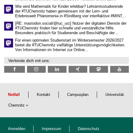
h
Wie wird Mathematik für Kinder erlebbar? Lehramtsstudierende
a
der #TUChemnitz haben gemeinsam mit der Lern- und
f
Erlebniswelt Phänomenia in #Stollberg vier inter#aktive #MINT…
t
l
[RE: mastodon.social/@tuc_urz] Nutzer der digitalen Dienste der
i
#TUChemnitz finden hier schnelle und verständliche Hilfe.
c
Besonders praktisch für Studierende und Beschäftigte der…
h
e
Für einen optimalen Studienstart im Wintersemester 2026/2027
n
bietet die #TUChemnitz vielfältige Unterstützungsmöglichkeiten.
N
Von Informationen im Internet zur Online…
a
c
Verbinde dich mit uns:
h
w
u
c
h
s
Notfall
Kontakt
Campusplan
Universität
Chemnitz
Anmelden
Impressum
Datenschutz