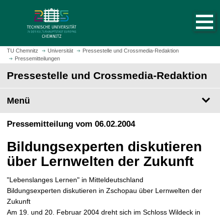
S
S
t
p
a
r
r
i
t
n
TU Chemnitz
Universität
Pressestelle und Crossmedia-Redaktion
s
Pressemitteilungen
g
e
e
Pressestelle und Crossmedia-Redaktion
i
z
t
u
Menü
e
m
a
H
Pressemitteilung vom 06.02.2004
u
a
f
u
Bildungsexperten diskutieren
r
p
u
über Lernwelten der Zukunft
t
f
i
e
"Lebenslanges Lernen" in Mitteldeutschland
n
n
Bildungsexperten diskutieren in Zschopau über Lernwelten der
h
Zukunft
a
Am 19. und 20. Februar 2004 dreht sich im Schloss Wildeck in
l