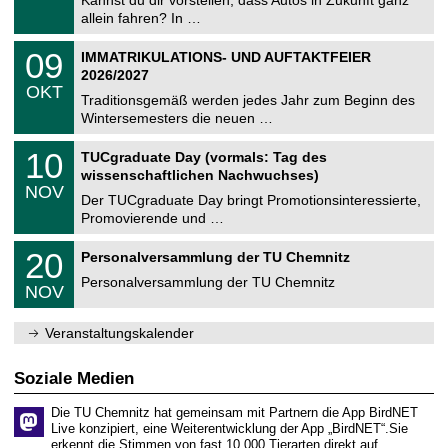
Kannst du dir vorstellen, dass Autos in Zukunft ganz
e
9
allein fahren? In …
m
.
n
2
T
i
0
09
IMMATRIKULATIONS- UND AUFTAKTFEIER
0
U
t
9
2
2026/2027
C
z
.
6
OKT
h
1
Traditionsgemäß werden jedes Jahr zum Beginn des
e
0
Wintersemesters die neuen …
m
.
n
2
Z
i
1
10
TUCgraduate Day (vormals: Tag des
0
e
t
0
2
wissenschaftlichen Nachwuchses)
n
z
.
6
NOV
t
1
Der TUCgraduate Day bringt Promotionsinteressierte,
r
1
Promovierende und …
u
.
m
2
T
f
2
20
Personalversammlung der TU Chemnitz
0
U
ü
0
2
C
r
Personalversammlung der TU Chemnitz
.
6
NOV
h
d
1
e
e
1
m
n
.
Veranstaltungskalender
n
w
2
i
i
0
t
s
2
Soziale Medien
z
s
6
e
Die TU Chemnitz hat gemeinsam mit Partnern die App BirdNET
n
Live konzipiert, eine Weiterentwicklung der App „BirdNET“.Sie
s
erkennt die Stimmen von fast 10.000 Tierarten direkt auf…
c