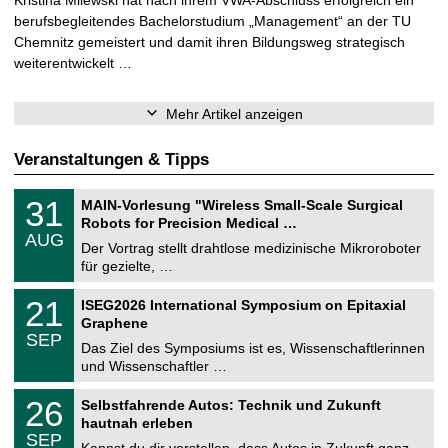
Kristina Milewski hat nach ihrem VWA-Abschluss erfolgreich ein
berufsbegleitendes Bachelorstudium „Management“ an der TU
Chemnitz gemeistert und damit ihren Bildungsweg strategisch
weiterentwickelt …
Mehr Artikel anzeigen
Veranstaltungen & Tipps
T
3
31
MAIN-Vorlesung "Wireless Small-Scale Surgical
U
1
Robots for Precision Medical …
C
.
AUG
h
0
Der Vortrag stellt drahtlose medizinische Mikroroboter
e
8
für gezielte, …
m
.
n
2
T
i
2
21
ISEG2026 International Symposium on Epitaxial
0
U
t
1
2
Graphene
C
z
.
6
SEP
h
0
Das Ziel des Symposiums ist es, Wissenschaftlerinnen
e
9
und Wissenschaftler …
m
.
n
2
T
i
2
26
Selbstfahrende Autos: Technik und Zukunft
0
U
t
6
2
hautnah erleben
C
z
.
6
SEP
h
0