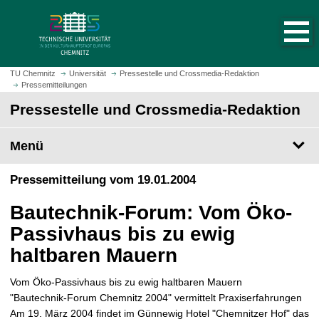
S
S
t
p
a
r
r
i
t
n
TU Chemnitz
Universität
Pressestelle und Crossmedia-Redaktion
s
Pressemitteilungen
g
e
e
Pressestelle und Crossmedia-Redaktion
i
z
t
u
Menü
e
m
a
H
Pressemitteilung vom 19.01.2004
u
a
f
u
Bautechnik-Forum: Vom Öko-
r
p
u
Passivhaus bis zu ewig
t
f
i
haltbaren Mauern
e
n
n
h
Vom Öko-Passivhaus bis zu ewig haltbaren Mauern
a
"Bautechnik-Forum Chemnitz 2004" vermittelt Praxiserfahrungen
l
Am 19. März 2004 findet im Günnewig Hotel "Chemnitzer Hof" das