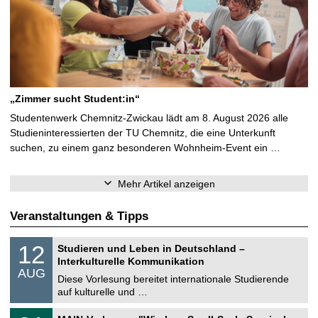
„Zimmer sucht Student:in“
Studentenwerk Chemnitz-Zwickau lädt am 8. August 2026 alle
Studieninteressierten der TU Chemnitz, die eine Unterkunft
suchen, zu einem ganz besonderen Wohnheim-Event ein …
Mehr Artikel anzeigen
Veranstaltungen & Tipps
S
1
12
Studieren und Leben in Deutschland –
o
2
Interkulturelle Kommunikation
n
.
AUG
s
0
Diese Vorlesung bereitet internationale Studierende
t
8
auf kulturelle und …
i
.
g
2
T
e
3