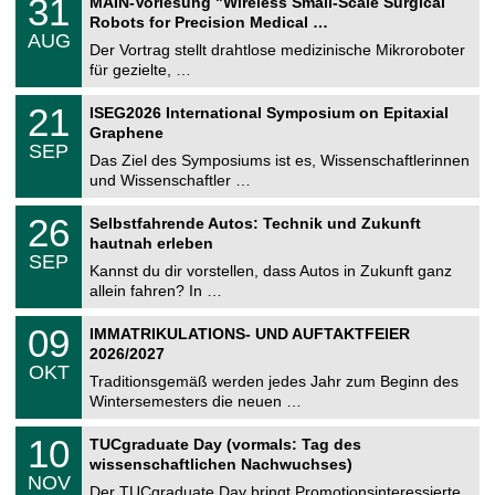
31
MAIN-Vorlesung "Wireless Small-Scale Surgical
0
U
1
2
Robots for Precision Medical …
C
.
6
AUG
h
0
Der Vortrag stellt drahtlose medizinische Mikroroboter
e
8
für gezielte, …
m
.
n
2
T
i
2
21
ISEG2026 International Symposium on Epitaxial
0
U
t
1
2
Graphene
C
z
.
6
SEP
h
0
Das Ziel des Symposiums ist es, Wissenschaftlerinnen
e
9
und Wissenschaftler …
m
.
n
2
T
i
2
26
Selbstfahrende Autos: Technik und Zukunft
0
U
t
6
2
hautnah erleben
C
z
.
6
SEP
h
0
Kannst du dir vorstellen, dass Autos in Zukunft ganz
e
9
allein fahren? In …
m
.
n
2
T
i
0
09
IMMATRIKULATIONS- UND AUFTAKTFEIER
0
U
t
9
2
2026/2027
C
z
.
6
OKT
h
1
Traditionsgemäß werden jedes Jahr zum Beginn des
e
0
Wintersemesters die neuen …
m
.
n
2
Z
i
1
10
TUCgraduate Day (vormals: Tag des
0
e
t
0
2
wissenschaftlichen Nachwuchses)
n
z
.
6
NOV
t
1
Der TUCgraduate Day bringt Promotionsinteressierte,