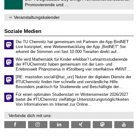
r
1
Promovierende und …
u
.
m
2
f
0
Veranstaltungskalender
ü
2
r
6
d
Soziale Medien
e
n
Die TU Chemnitz hat gemeinsam mit Partnern die App BirdNET
w
Live konzipiert, eine Weiterentwicklung der App „BirdNET“.Sie
i
erkennt die Stimmen von fast 10.000 Tierarten direkt auf…
s
s
Wie wird Mathematik für Kinder erlebbar? Lehramtsstudierende
e
der #TUChemnitz haben gemeinsam mit der Lern- und
n
Erlebniswelt Phänomenia in #Stollberg vier inter#aktive #MINT…
s
c
[RE: mastodon.social/@tuc_urz] Nutzer der digitalen Dienste der
h
#TUChemnitz finden hier schnelle und verständliche Hilfe.
a
Besonders praktisch für Studierende und Beschäftigte der…
f
t
Für einen optimalen Studienstart im Wintersemester 2026/2027
l
bietet die #TUChemnitz vielfältige Unterstützungsmöglichkeiten.
i
Von Informationen im Internet zur Online…
c
h
Verbinde dich mit uns:
e
n
N
a
c