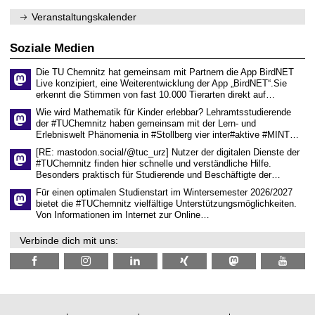
e
1
m
n
.
Veranstaltungskalender
n
w
2
i
i
0
t
s
2
Soziale Medien
z
s
6
e
Die TU Chemnitz hat gemeinsam mit Partnern die App BirdNET
n
Live konzipiert, eine Weiterentwicklung der App „BirdNET“.Sie
s
erkennt die Stimmen von fast 10.000 Tierarten direkt auf…
c
h
Wie wird Mathematik für Kinder erlebbar? Lehramtsstudierende
a
der #TUChemnitz haben gemeinsam mit der Lern- und
f
Erlebniswelt Phänomenia in #Stollberg vier inter#aktive #MINT…
t
l
[RE: mastodon.social/@tuc_urz] Nutzer der digitalen Dienste der
i
#TUChemnitz finden hier schnelle und verständliche Hilfe.
c
Besonders praktisch für Studierende und Beschäftigte der…
h
e
Für einen optimalen Studienstart im Wintersemester 2026/2027
n
bietet die #TUChemnitz vielfältige Unterstützungsmöglichkeiten.
N
Von Informationen im Internet zur Online…
a
c
Verbinde dich mit uns:
h
w
u
c
h
s