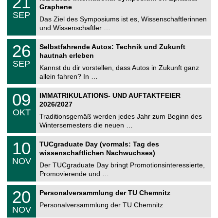
21
U
t
1
2
Graphene
C
z
.
6
SEP
h
0
Das Ziel des Symposiums ist es, Wissenschaftlerinnen
e
9
und Wissenschaftler …
m
.
n
2
T
i
2
26
Selbstfahrende Autos: Technik und Zukunft
0
U
t
6
2
hautnah erleben
C
z
.
6
SEP
h
0
Kannst du dir vorstellen, dass Autos in Zukunft ganz
e
9
allein fahren? In …
m
.
n
2
T
i
0
09
IMMATRIKULATIONS- UND AUFTAKTFEIER
0
U
t
9
2
2026/2027
C
z
.
6
OKT
h
1
Traditionsgemäß werden jedes Jahr zum Beginn des
e
0
Wintersemesters die neuen …
m
.
n
2
Z
i
1
10
TUCgraduate Day (vormals: Tag des
0
e
t
0
2
wissenschaftlichen Nachwuchses)
n
z
.
6
NOV
t
1
Der TUCgraduate Day bringt Promotionsinteressierte,
r
1
Promovierende und …
u
.
m
2
T
f
2
20
Personalversammlung der TU Chemnitz
0
U
ü
0
2
C
r
Personalversammlung der TU Chemnitz
.
6
NOV
h
d
1
e