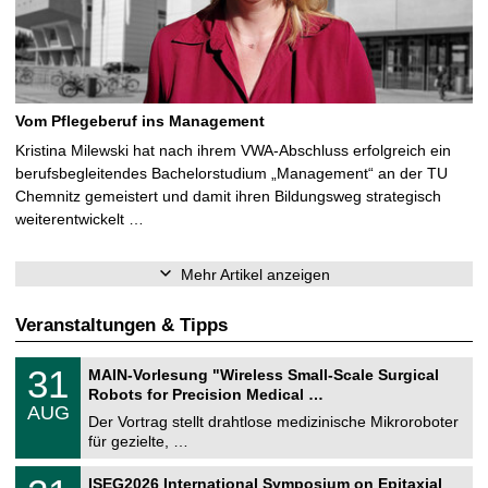
Vom Pflegeberuf ins Management
Kristina Milewski hat nach ihrem VWA-Abschluss erfolgreich ein
berufsbegleitendes Bachelorstudium „Management“ an der TU
Chemnitz gemeistert und damit ihren Bildungsweg strategisch
weiterentwickelt …
Mehr Artikel anzeigen
Veranstaltungen & Tipps
T
3
31
MAIN-Vorlesung "Wireless Small-Scale Surgical
U
1
Robots for Precision Medical …
C
.
AUG
h
0
Der Vortrag stellt drahtlose medizinische Mikroroboter
e
8
für gezielte, …
m
.
n
2
T
i
2
ISEG2026 International Symposium on Epitaxial
0