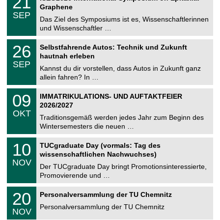
21
U
t
1
2
Graphene
C
z
.
6
SEP
h
0
Das Ziel des Symposiums ist es, Wissenschaftlerinnen
e
9
und Wissenschaftler …
m
.
n
2
T
i
2
26
Selbstfahrende Autos: Technik und Zukunft
0
U
t
6
2
hautnah erleben
C
z
.
6
SEP
h
0
Kannst du dir vorstellen, dass Autos in Zukunft ganz
e
9
allein fahren? In …
m
.
n
2
T
i
0
09
IMMATRIKULATIONS- UND AUFTAKTFEIER
0
U
t
9
2
2026/2027
C
z
.
6
OKT
h
1
Traditionsgemäß werden jedes Jahr zum Beginn des
e
0
Wintersemesters die neuen …
m
.
n
2
Z
i
1
10
TUCgraduate Day (vormals: Tag des
0
e
t
0
2
wissenschaftlichen Nachwuchses)
n
z
.
6
NOV
t
1
Der TUCgraduate Day bringt Promotionsinteressierte,
r
1
Promovierende und …
u
.
m
2
T
f
2
20
Personalversammlung der TU Chemnitz
0
U
ü
0
2
C
r
Personalversammlung der TU Chemnitz
.
6
NOV
h
d
1
e