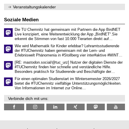
e
1
m
n
.
Veranstaltungskalender
n
w
2
i
i
0
t
s
2
Soziale Medien
z
s
6
e
Die TU Chemnitz hat gemeinsam mit Partnern die App BirdNET
n
Live konzipiert, eine Weiterentwicklung der App „BirdNET“.Sie
s
erkennt die Stimmen von fast 10.000 Tierarten direkt auf…
c
h
Wie wird Mathematik für Kinder erlebbar? Lehramtsstudierende
a
der #TUChemnitz haben gemeinsam mit der Lern- und
f
Erlebniswelt Phänomenia in #Stollberg vier inter#aktive #MINT…
t
l
[RE: mastodon.social/@tuc_urz] Nutzer der digitalen Dienste der
i
#TUChemnitz finden hier schnelle und verständliche Hilfe.
c
Besonders praktisch für Studierende und Beschäftigte der…
h
e
Für einen optimalen Studienstart im Wintersemester 2026/2027
n
bietet die #TUChemnitz vielfältige Unterstützungsmöglichkeiten.
N
Von Informationen im Internet zur Online…
a
c
Verbinde dich mit uns:
h
w
u
c
h
s