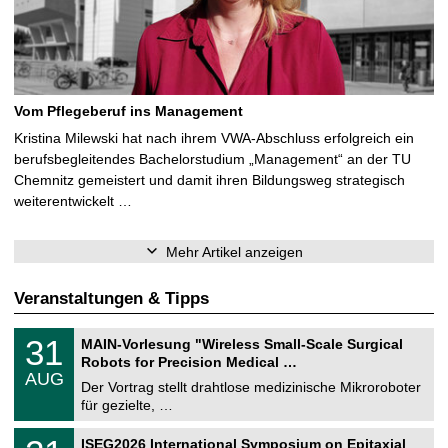
Vom Pflegeberuf ins Management
Kristina Milewski hat nach ihrem VWA-Abschluss erfolgreich ein
berufsbegleitendes Bachelorstudium „Management“ an der TU
Chemnitz gemeistert und damit ihren Bildungsweg strategisch
weiterentwickelt …
Mehr Artikel anzeigen
Veranstaltungen & Tipps
T
3
31
MAIN-Vorlesung "Wireless Small-Scale Surgical
U
1
Robots for Precision Medical …
C
.
AUG
h
0
Der Vortrag stellt drahtlose medizinische Mikroroboter
e
8
für gezielte, …
m
.
n
2
T
i
2
ISEG2026 International Symposium on Epitaxial
0