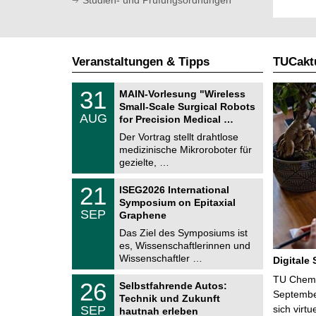
Veranstaltungen & Tipps
TUCaktu
T
3
31
MAIN-Vorlesung "Wireless
U
1
Small-Scale Surgical Robots
C
.
AUG
h
for Precision Medical …
0
e
8
Der Vortrag stellt drahtlose
m
.
medizinische Mikroroboter für
n
2
i
gezielte, …
0
t
2
z
T
6
2
21
ISEG2026 International
U
1
Symposium on Epitaxial
C
.
SEP
h
Graphene
0
e
9
Das Ziel des Symposiums ist
m
.
es, Wissenschaftlerinnen und
n
2
i
Wissenschaftler …
Digitale
0
t
2
z
T
TU Chemni
6
2
26
Selbstfahrende Autos:
U
6
Septembe
Technik und Zukunft
C
.
SEP
sich virt
h
hautnah erleben
0