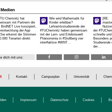
 Medien
 TU Chemnitz hat
Wie wird Mathematik für
[RE:
einsam mit Partnern die
Kinder erlebbar?
masto
 BirdNET Live konzipiert,
Lehramtsstudierende der
Nutzer
erentwicklung der App
#TUChemnitz haben gemeinsam
der #TUChemn
.Sie erkennt die Stimmen
mit der Lern- und Erlebniswelt
schnelle und 
0.000 Tierarten direkt
Phänomenia in #Stollberg vier
Besonders pr
inter#aktive #MINT…
Studierende 
der…
e dich mit uns:
ll
Kontakt
Campusplan
Universität
Chem
lden
Impressum
Datenschutz
Cookies
Ba