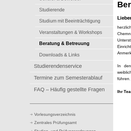
t
Ber
Studierende
Liebe
Studium mit Beeinträchtigung
herzli
Veranstaltungen & Workshops
Chemnit
Unters
Beratung & Betreuung
Einric
Anmerk
Downloads & Links
Studierendenservice
In den
weibli
Termine zum Semesterablauf
führen.
FAQ – Häufig gestellte Fragen
Ihr Te
Vorlesungsverzeichnis
Zentrales Prüfungsamt
Studien- und Prüfungsordnungen