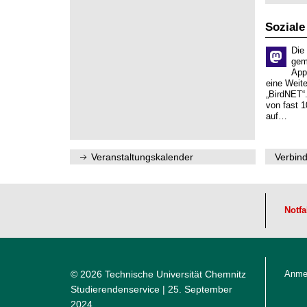
0
e
t
2
n
z
6
s
Soziale
c
h
Die
a
gem
f
App
t
eine Weit
l
„BirdNET“
i
von fast 1
c
auf…
h
e
n
N
Veranstaltungskalender
Verbind
a
c
h
w
u
c
Notfa
h
s
© 2026 Technische Universität Chemnitz
Anme
Studierendenservice
| 25. September
2024