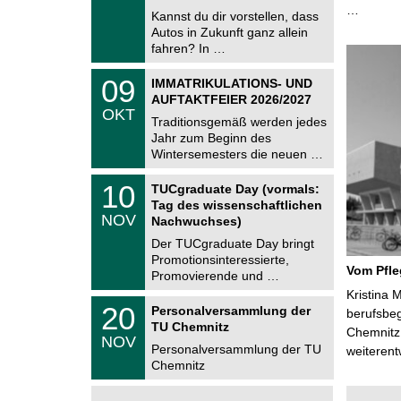
e
…
9
Kannst du dir vorstellen, dass
m
.
Autos in Zukunft ganz allein
n
2
i
fahren? In …
0
t
2
z
T
6
0
09
IMMATRIKULATIONS- UND
U
9
AUFTAKTFEIER 2026/2027
C
.
OKT
h
1
Traditionsgemäß werden jedes
e
0
Jahr zum Beginn des
m
.
Wintersemesters die neuen …
n
2
i
0
Z
t
1
10
2
TUCgraduate Day (vormals:
e
z
0
6
Tag des wissenschaftlichen
n
.
NOV
t
Nachwuchses)
1
r
1
Der TUCgraduate Day bringt
u
.
Promotionsinteressierte,
m
2
Vom Pfl
f
Promovierende und …
0
ü
2
Kristina 
r
T
6
2
20
Personalversammlung der
berufsbe
d
U
0
TU Chemnitz
e
C
Chemnitz 
.
NOV
n
h
1
Personalversammlung der TU
weiterent
w
e
1
Chemnitz
i
m
.
s
n
2
s
i