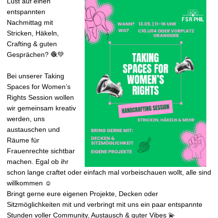
Lust auf einen
t
entspannten
Nachmittag mit
Stricken, Häkeln,
Crafting & guten
Gesprächen? 🧶💚
Bei unserer Taking
Spaces for Women’s
Rights Session wollen
wir gemeinsam kreativ
werden, uns
austauschen und
Räume für
Frauenrechte sichtbar
machen. Egal ob ihr
schon lange craftet oder einfach mal vorbeischauen wollt, alle sind
willkommen ☺️
Bringt gerne eure eigenen Projekte, Decken oder
Sitzmöglichkeiten mit und verbringt mit uns ein paar entspannte
Stunden voller Community, Austausch & guter Vibes 💫