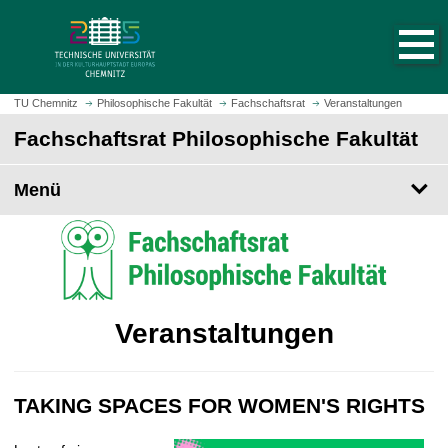
S
S
t
p
a
r
r
i
t
n
TU Chemnitz
Philosophische Fakultät
Fachschaftsrat
Veranstaltungen
s
g
Fachschaftsrat Philosophische Fakultät
e
e
i
z
t
Menü
u
e
m
a
H
u
a
f
u
r
p
u
t
Veranstaltungen
f
i
e
n
n
h
TAKING SPACES FOR WOMEN'S RIGHTS
a
l