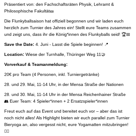
Präsentiert von: den Fachschaftsräten Physik, Lehramt &
Philosophische Fakultät🎫
Die Flunkyballsaison hat offiziell begonnen und wir laden euch
herzlich zum Turnier des Jahres ein! Stellt eure Teams zusammen
und zeigt uns, dass ihr die König*innen des Flunkyballs seid! 🏆📅
Save the Date:
4. Juni - Lasst die Spiele beginnen! 📍
Location:
Wiese der Turnhalle, Thüringer Weg 11🤝
Vorverkauf & Teamanmeldung:
20€ pro Team (4 Personen, inkl. Turniergetränke)
28. und 29. Mai, 11-14 Uhr, in der Mensa Straße der Nationen
28. und 30. Mai, 11-14 Uhr in der Mensa Reichenhainer Straße
👥 Euer Team: 4 Spieler*innen + 2 Ersatzspieler*innen
Freut euch auf das Event und bereitet euch vor – aber das ist
noch nicht alles! Als Highlight bieten wir euch parallel zum Turnier
Bieryoga an, also vergesst nicht, eure Yogamatten mitzubringen!
🧘‍♀️