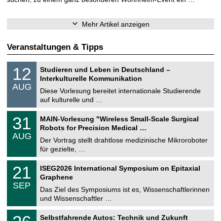
Mehr Artikel anzeigen
Veranstaltungen & Tipps
S
1
12
Studieren und Leben in Deutschland –
o
2
Interkulturelle Kommunikation
n
.
AUG
s
0
Diese Vorlesung bereitet internationale Studierende
t
8
auf kulturelle und …
i
.
g
2
T
e
3
31
MAIN-Vorlesung "Wireless Small-Scale Surgical
0
U
1
2
Robots for Precision Medical …
C
.
6
AUG
h
0
Der Vortrag stellt drahtlose medizinische Mikroroboter
e
8
für gezielte, …
m
.
n
2
T
i
2
21
ISEG2026 International Symposium on Epitaxial
0
U
t
1
2
Graphene
C
z
.
6
SEP
h
0
Das Ziel des Symposiums ist es, Wissenschaftlerinnen
e
9
und Wissenschaftler …
m
.
n
2
T
i
2
Selbstfahrende Autos: Technik und Zukunft
0
U