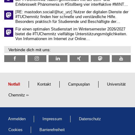
n
Erlebniswelt Phänomenia in #Stollberg vier inter#aktive #MINT…
s
c
[RE: mastodon.social/@tuc_urz] Nutzer der digitalen Dienste der
h
#TUChemnitz finden hier schnelle und verständliche Hilfe.
a
Besonders praktisch für Studierende und Beschäftigte der…
f
t
Für einen optimalen Studienstart im Wintersemester 2026/2027
l
bietet die #TUChemnitz vielfältige Unterstützungsmöglichkeiten.
i
Von Informationen im Internet zur Online…
c
h
Verbinde dich mit uns:
e
n
N
a
c
h
w
u
Notfall
Kontakt
Campusplan
Universität
c
h
Chemnitz
s
Anmelden
Impressum
Datenschutz
Cookies
Barrierefreiheit