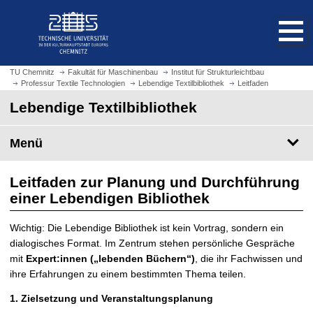
S
S
t
p
a
r
r
i
t
n
TU Chemnitz
Fakultät für Maschinenbau
Institut für Strukturleichtbau
s
Professur Textile Technologien
Lebendige Textilbibliothek
Leitfaden
g
e
e
Lebendige Textilbibliothek
i
z
t
u
Menü
e
m
a
H
u
Leitfaden zur Planung und Durchführung
a
f
u
einer Lebendigen Bibliothek
r
p
u
t
Wichtig: Die Lebendige Bibliothek ist kein Vortrag, sondern ein
f
i
dialogisches Format. Im Zentrum stehen persönliche Gespräche
e
n
mit
Expert:innen („lebenden Büchern“)
, die ihr Fachwissen und
n
h
ihre Erfahrungen zu einem bestimmten Thema teilen.
a
1. Zielsetzung und Veranstaltungsplanung
l