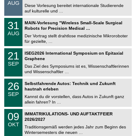
.
AUG
s
0
Diese Vorlesung bereitet internationale Studierende
t
8
auf kulturelle und …
i
.
g
2
T
e
3
31
MAIN-Vorlesung "Wireless Small-Scale Surgical
0
U
1
2
Robots for Precision Medical …
C
.
6
AUG
h
0
Der Vortrag stellt drahtlose medizinische Mikroroboter
e
8
für gezielte, …
m
.
n
2
T
i
2
21
ISEG2026 International Symposium on Epitaxial
0
U
t
1
2
Graphene
C
z
.
6
SEP
h
0
Das Ziel des Symposiums ist es, Wissenschaftlerinnen
e
9
und Wissenschaftler …
m
.
n
2
T
i
2
26
Selbstfahrende Autos: Technik und Zukunft
0
U
t
6
2
hautnah erleben
C
z
.
6
SEP
h
0
Kannst du dir vorstellen, dass Autos in Zukunft ganz
e
9
allein fahren? In …
m
.
n
2
T
i
0
09
IMMATRIKULATIONS- UND AUFTAKTFEIER
0
U
t
9
2
2026/2027
C
z
.
6
OKT
h
1
Traditionsgemäß werden jedes Jahr zum Beginn des
e
0
Wintersemesters die neuen …
m
.