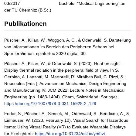
03/2017
Bachelor "Medical Engineering" an
der TU Chemnitz (B.Sc.)
Publikationen
Püschel, A., Kilian, W., Woggon, A. C., & Odenwald, S. Darstellung
von Informationen im Bereich des Peripheren Sehens bei
Sportlern/innen. spinfortec 2020 digital, 30.
Püschel, A., Kilian, W., & Odenwald, S. (2023). Heat on sight –
Display thermal radiation in the peripheral field of view. In S.
Gerbino, A. Lanzotti, M. Martorelli, R. Mirálbes Buil, C. Rizzi, & L.
Roucoules (Eds.), Advances on Mechanics, Design Engineering
and Manufacturing IV. JCM 2022. Lecture Notes in Mechanical
Engineering (pp. 1483-1494). Cham, Switzerland: Springer.
https://doi.org/10.1007/978-3-031-15928-2_129
Feder, S., Püschel, A., Simsek, M., Odenwald, S., Bendixen, A., &
Einhäuser, W. (2023, February 10). Visual Search for Hazardous
Items: Using Virtual Reality (VR) to Evaluate Wearable Displays
for Firefighters.
https://doi.org/10.31234/osf.io/ymhvt