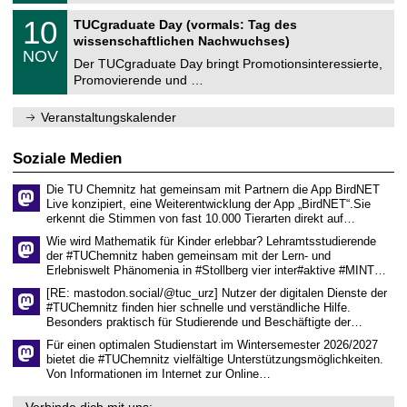
n
2
Z
i
1
10
TUCgraduate Day (vormals: Tag des
0
e
t
0
2
wissenschaftlichen Nachwuchses)
n
z
.
6
NOV
t
1
Der TUCgraduate Day bringt Promotionsinteressierte,
r
1
Promovierende und …
u
.
m
2
f
0
Veranstaltungskalender
ü
2
r
6
d
Soziale Medien
e
n
Die TU Chemnitz hat gemeinsam mit Partnern die App BirdNET
w
Live konzipiert, eine Weiterentwicklung der App „BirdNET“.Sie
i
erkennt die Stimmen von fast 10.000 Tierarten direkt auf…
s
s
Wie wird Mathematik für Kinder erlebbar? Lehramtsstudierende
e
der #TUChemnitz haben gemeinsam mit der Lern- und
n
Erlebniswelt Phänomenia in #Stollberg vier inter#aktive #MINT…
s
c
[RE: mastodon.social/@tuc_urz] Nutzer der digitalen Dienste der
h
#TUChemnitz finden hier schnelle und verständliche Hilfe.
a
Besonders praktisch für Studierende und Beschäftigte der…
f
t
Für einen optimalen Studienstart im Wintersemester 2026/2027
l
bietet die #TUChemnitz vielfältige Unterstützungsmöglichkeiten.
i
Von Informationen im Internet zur Online…
c
h
Verbinde dich mit uns: