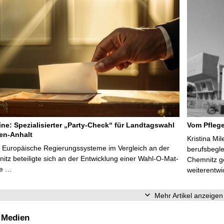
line: Spezialisierter „Party-Check“ für Landtagswahl
Vom Pfleg
en-Anhalt
Kristina Mi
r Europäische Regierungssysteme im Vergleich an der
berufsbegl
tz beteiligte sich an der Entwicklung einer Wahl-O-Mat-
Chemnitz ge
ve …
weiterentwi
Mehr Artikel anzeigen
 Medien