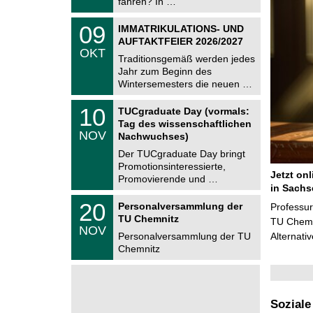
fahren? In …
0
t
2
z
T
6
0
09
IMMATRIKULATIONS- UND
U
9
AUFTAKTFEIER 2026/2027
C
.
OKT
h
1
Traditionsgemäß werden jedes
e
0
Jahr zum Beginn des
m
.
Wintersemesters die neuen …
n
2
i
0
Z
t
1
10
2
TUCgraduate Day (vormals:
e
z
0
6
Tag des wissenschaftlichen
n
.
NOV
t
Nachwuchses)
1
r
1
Der TUCgraduate Day bringt
u
.
Promotionsinteressierte,
m
2
Jetzt on
f
Promovierende und …
0
ü
in Sachs
2
r
T
6
2
20
Personalversammlung der
Professu
d
U
0
TU Chemnitz
e
C
TU Chemni
.
NOV
n
h
1
Personalversammlung der TU
Alternati
w
e
1
Chemnitz
i
m
.
s
n
2
s
i
0
e
t
2
n
z
6
s
Soziale