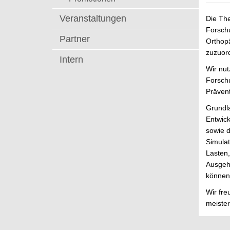
t
Veranstaltungen
Die Th
Forschu
Partner
Orthop
zuzuor
Intern
Wir nu
Forsch
Prävent
Grundla
Entwic
sowie d
Simulat
Lasten,
Ausgeh
können 
Wir fr
meister