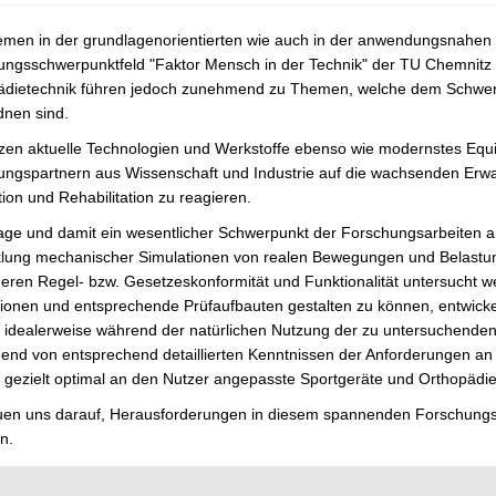
emen in der grundlagenorientierten wie auch in der anwendungsnahen
ngsschwerpunktfeld "Faktor Mensch in der Technik" der TU Chemnitz e
ädietechnik führen jedoch zunehmend zu Themen, welche dem Schwerpu
dnen sind.
tzen aktuelle Technologien und Werkstoffe ebenso wie modernstes Eq
ungspartnern aus Wissenschaft und Industrie auf die wachsenden Erw
ion und Rehabilitation zu reagieren.
ge und damit ein wesentlicher Schwerpunkt der Forschungsarbeiten an 
klung mechanischer Simulationen von realen Bewegungen und Belastung
eren Regel- bzw. Gesetzeskonformität und Funktionalität untersucht
ionen und entsprechende Prüfaufbauten gestalten zu können, entwicke
 idealerweise während der natürlichen Nutzung der zu untersuchenden
end von entsprechend detaillierten Kenntnissen der Anforderungen 
gezielt optimal an den Nutzer angepasste Sportgeräte und Orthopädie
euen uns darauf, Herausforderungen in diesem spannenden Forschungsf
n.