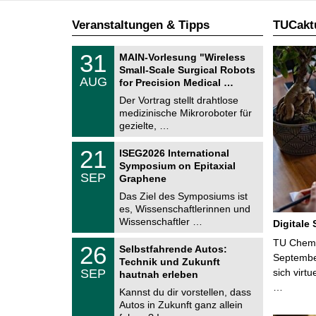
Veranstaltungen & Tipps
TUCaktu
T
3
31
MAIN-Vorlesung "Wireless
U
1
Small-Scale Surgical Robots
C
.
AUG
h
for Precision Medical …
0
e
8
Der Vortrag stellt drahtlose
m
.
medizinische Mikroroboter für
n
2
i
gezielte, …
0
t
2
z
T
6
2
21
ISEG2026 International
U
1
Symposium on Epitaxial
C
.
SEP
h
Graphene
0
e
9
Das Ziel des Symposiums ist
m
.
es, Wissenschaftlerinnen und
n
2
i
Wissenschaftler …
Digitale
0
t
2
z
T
TU Chemni
6
2
26
Selbstfahrende Autos:
U
6
Septembe
Technik und Zukunft
C
.
SEP
sich virt
h
hautnah erleben
0
e
…
9
Kannst du dir vorstellen, dass
m
.
Autos in Zukunft ganz allein
n
2
i