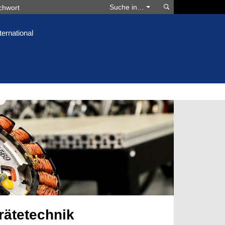
Suchen
Suche in…
ternational
rätetechnik