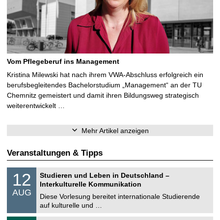
Vom Pflegeberuf ins Management
Kristina Milewski hat nach ihrem VWA-Abschluss erfolgreich ein
berufsbegleitendes Bachelorstudium „Management“ an der TU
Chemnitz gemeistert und damit ihren Bildungsweg strategisch
weiterentwickelt …
Mehr Artikel anzeigen
Veranstaltungen & Tipps
S
1
12
Studieren und Leben in Deutschland –
o
2
Interkulturelle Kommunikation
n
.
AUG
s
0
Diese Vorlesung bereitet internationale Studierende
t
8
auf kulturelle und …
i
.
g
2
T