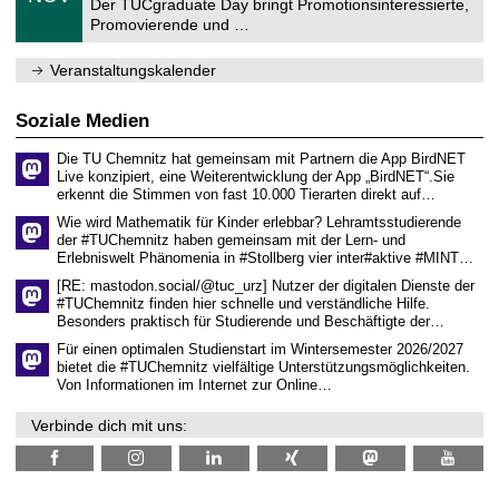
1
Der TUCgraduate Day bringt Promotionsinteressierte,
r
1
Promovierende und …
u
.
m
2
f
0
Veranstaltungskalender
ü
2
r
6
d
Soziale Medien
e
n
Die TU Chemnitz hat gemeinsam mit Partnern die App BirdNET
w
Live konzipiert, eine Weiterentwicklung der App „BirdNET“.Sie
i
erkennt die Stimmen von fast 10.000 Tierarten direkt auf…
s
s
Wie wird Mathematik für Kinder erlebbar? Lehramtsstudierende
e
der #TUChemnitz haben gemeinsam mit der Lern- und
n
Erlebniswelt Phänomenia in #Stollberg vier inter#aktive #MINT…
s
c
[RE: mastodon.social/@tuc_urz] Nutzer der digitalen Dienste der
h
#TUChemnitz finden hier schnelle und verständliche Hilfe.
a
Besonders praktisch für Studierende und Beschäftigte der…
f
t
Für einen optimalen Studienstart im Wintersemester 2026/2027
l
bietet die #TUChemnitz vielfältige Unterstützungsmöglichkeiten.
i
Von Informationen im Internet zur Online…
c
h
Verbinde dich mit uns:
e
n
N
a
c