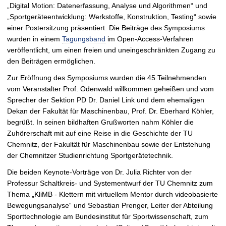
„Digital Motion: Datenerfassung, Analyse und Algorithmen“ und
„Sportgeräteentwicklung: Werkstoffe, Konstruktion, Testing“ sowie
einer Postersitzung präsentiert. Die Beiträge des Symposiums
wurden in einem
Tagungsband
im Open-Access-Verfahren
veröffentlicht, um einen freien und uneingeschränkten Zugang zu
den Beiträgen ermöglichen.
Zur Eröffnung des Symposiums wurden die 45 Teilnehmenden
vom Veranstalter Prof. Odenwald willkommen geheißen und vom
Sprecher der Sektion PD Dr. Daniel Link und dem ehemaligen
Dekan der Fakultät für Maschinenbau, Prof. Dr. Eberhard Köhler,
begrüßt. In seinen bildhaften Grußworten nahm Köhler die
Zuhörerschaft mit auf eine Reise in die Geschichte der TU
Chemnitz, der Fakultät für Maschinenbau sowie der Entstehung
der Chemnitzer Studienrichtung Sportgerätetechnik.
Die beiden Keynote-Vorträge von Dr. Julia Richter von der
Professur Schaltkreis- und Systementwurf der TU Chemnitz zum
Thema „KliMB - Klettern mit virtuellem Mentor durch videobasierte
Bewegungsanalyse“ und Sebastian Prenger, Leiter der Abteilung
Sporttechnologie am Bundesinstitut für Sportwissenschaft, zum