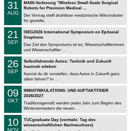
e
3
31
MAIN-Vorlesung "Wireless Small-Scale Surgical
0
U
1
2
Robots for Precision Medical …
C
.
6
AUG
h
0
Der Vortrag stellt drahtlose medizinische Mikroroboter
e
8
für gezielte, …
m
.
n
2
T
i
2
21
ISEG2026 International Symposium on Epitaxial
0
U
t
1
2
Graphene
C
z
.
6
SEP
h
0
Das Ziel des Symposiums ist es, Wissenschaftlerinnen
e
9
und Wissenschaftler …
m
.
n
2
T
i
2
26
Selbstfahrende Autos: Technik und Zukunft
0
U
t
6
2
hautnah erleben
C
z
.
6
SEP
h
0
Kannst du dir vorstellen, dass Autos in Zukunft ganz
e
9
allein fahren? In …
m
.
n
2
T
i
0
09
IMMATRIKULATIONS- UND AUFTAKTFEIER
0
U
t
9
2
2026/2027
C
z
.
6
OKT
h
1
Traditionsgemäß werden jedes Jahr zum Beginn des
e
0
Wintersemesters die neuen …
m
.
n
2
Z
i
1
10
TUCgraduate Day (vormals: Tag des
0
e
t
0
2
wissenschaftlichen Nachwuchses)
n
z
.
6
NOV
t