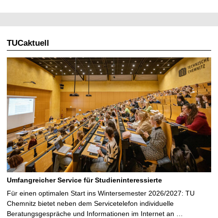
G
a
l
e
TUCaktuell
r
i
e
ö
f
f
n
e
n
Umfangreicher Service für Studieninteressierte
Für einen optimalen Start ins Wintersemester 2026/2027: TU
Chemnitz bietet neben dem Servicetelefon individuelle
Beratungsgespräche und Informationen im Internet an …