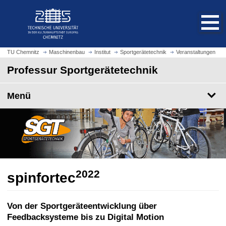
S
S
t
p
a
r
r
i
t
n
TU Chemnitz
Maschinenbau
Institut
Sportgerätetechnik
Veranstaltungen
s
g
Professur Sportgerätetechnik
e
e
i
z
t
Menü
u
e
m
a
H
u
a
f
u
r
p
u
t
f
2022
i
spinfortec
e
n
n
h
Von der Sportgeräteentwicklung über
a
Feedbacksysteme bis zu Digital Motion
l