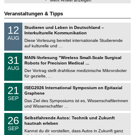
Veranstaltungen & Tipps
S
1
12
Studieren und Leben in Deutschland –
o
2
Interkulturelle Kommunikation
n
.
AUG
s
0
Diese Vorlesung bereitet internationale Studierende
t
8
auf kulturelle und …
i
.
g
2
T
e
3
31
MAIN-Vorlesung "Wireless Small-Scale Surgical
0
U
1
2
Robots for Precision Medical …
C
.
6
AUG
h
0
Der Vortrag stellt drahtlose medizinische Mikroroboter
e
8
für gezielte, …
m
.
n
2
T
i
2
21
ISEG2026 International Symposium on Epitaxial
0
U
t
1
2
Graphene
C
z
.
6
SEP
h
0
Das Ziel des Symposiums ist es, Wissenschaftlerinnen
e
9
und Wissenschaftler …
m
.
n
2
T
i
2
26
Selbstfahrende Autos: Technik und Zukunft
0
U
t
6
2
hautnah erleben
C
z
.
6
SEP
h
0
Kannst du dir vorstellen, dass Autos in Zukunft ganz
e