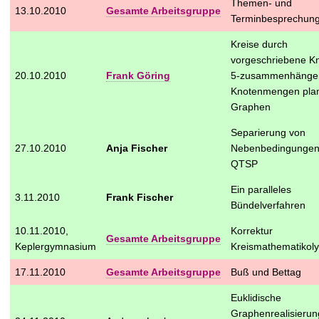
Themen- und
t
13.10.2010
Gesamte Arbeitsgruppe
Terminbesprechun
Kreise durch
vorgeschriebene Kn
20.10.2010
Frank Göring
5-zusammenhänge
Knotenmengen pla
Graphen
Separierung von
27.10.2010
Anja Fischer
Nebenbedingungen
QTSP
Ein paralleles
3.11.2010
Frank Fischer
Bündelverfahren
10.11.2010,
Korrektur
Gesamte Arbeitsgruppe
Keplergymnasium
Kreismathematikol
17.11.2010
Gesamte Arbeitsgruppe
Buß und Bettag
Euklidische
Graphenrealisierun