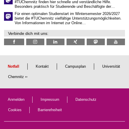
h
#TUChemnitz finden hier schnelle und verständliche Hilfe.
a
Besonders praktisch für Studierende und Beschäftigte der…
f
t
Für einen optimalen Studienstart im Wintersemester 2026/2027
l
bietet die #TUChemnitz vielfältige Unterstützungsmöglichkeiten.
i
Von Informationen im Internet zur Online…
c
h
Verbinde dich mit uns:
e
n
N
a
c
h
w
u
Notfall
Kontakt
Campusplan
Universität
c
h
Chemnitz
s
Anmelden
Impressum
Datenschutz
Cookies
Barrierefreiheit