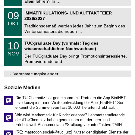
9
allein fahren? In …
m
.
n
2
T
i
0
09
IMMATRIKULATIONS- UND AUFTAKTFEIER
0
U
t
9
2
2026/2027
C
z
.
6
OKT
h
1
Traditionsgemäß werden jedes Jahr zum Beginn des
e
0
Wintersemesters die neuen …
m
.
n
2
Z
i
1
10
TUCgraduate Day (vormals: Tag des
0
e
t
0
2
wissenschaftlichen Nachwuchses)
n
z
.
6
NOV
t
1
Der TUCgraduate Day bringt Promotionsinteressierte,
r
1
Promovierende und …
u
.
m
2
f
0
Veranstaltungskalender
ü
2
r
6
d
Soziale Medien
e
n
Die TU Chemnitz hat gemeinsam mit Partnern die App BirdNET
w
Live konzipiert, eine Weiterentwicklung der App „BirdNET“.Sie
i
erkennt die Stimmen von fast 10.000 Tierarten direkt auf…
s
s
Wie wird Mathematik für Kinder erlebbar? Lehramtsstudierende
e
der #TUChemnitz haben gemeinsam mit der Lern- und
n
Erlebniswelt Phänomenia in #Stollberg vier inter#aktive #MINT…
s
c
[RE: mastodon.social/@tuc_urz] Nutzer der digitalen Dienste der