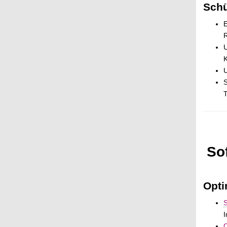
Schü
E
R
U
K
S
T
So
Opti
I