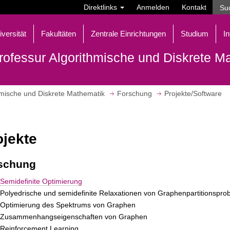
Direktlinks
Anmelden
Kontakt
iversität
Fakultäten
Zentrale Einrichtungen
Studium
In
rofessur Algorithmische und Diskrete M
hmische und Diskrete Mathematik
Forschung
Projekte/Software
ojekte
schung
Semidefinite Optimierung
Polyedrische und semidefinite Relaxationen von Graphenpartitionspr
Optimierung des Spektrums von Graphen
Zusammenhangseigenschaften von Graphen
Reinforcement Learning