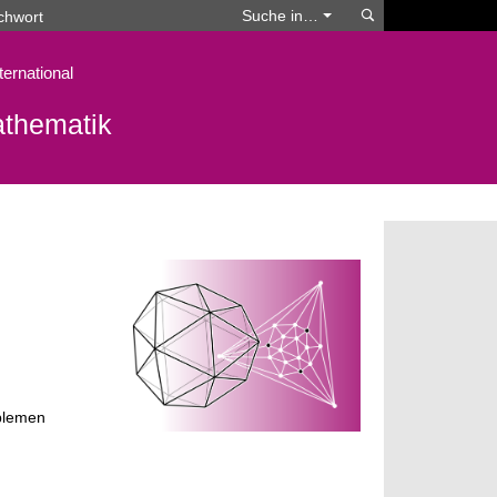
Suchen
Suche in…
ternational
athematik
oblemen