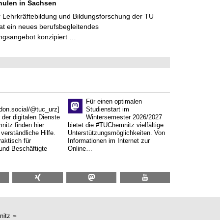
hulen in Sachsen
 Lehrkräftebildung und Bildungsforschung der TU
t ein neues berufsbegleitendes
ngsangebot konzipiert …
Für einen optimalen
don.social/@tuc_urz]
Studienstart im
 der digitalen Dienste
Wintersemester 2026/2027
itz finden hier
bietet die #TUChemnitz vielfältige
verständliche Hilfe.
Unterstützungsmöglichkeiten. Von
aktisch für
Informationen im Internet zur
und Beschäftigte
Online…
nitz