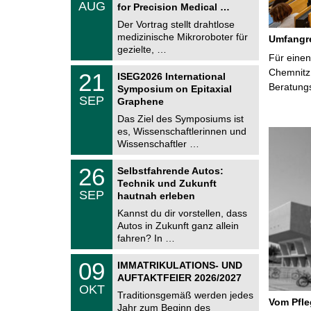
.
AUG
h
for Precision Medical …
0
e
8
Der Vortrag stellt drahtlose
m
.
medizinische Mikroroboter für
n
Umfangre
2
i
gezielte, …
0
Für einen
t
2
z
T
Chemnitz 
6
2
21
ISEG2026 International
U
1
Beratung
Symposium on Epitaxial
C
.
SEP
h
Graphene
0
e
9
Das Ziel des Symposiums ist
m
.
es, Wissenschaftlerinnen und
n
2
i
Wissenschaftler …
0
t
2
z
T
6
2
26
Selbstfahrende Autos:
U
6
Technik und Zukunft
C
.
SEP
h
hautnah erleben
0
e
9
Kannst du dir vorstellen, dass
m
.
Autos in Zukunft ganz allein
n
2
i
fahren? In …
0
t
2
z
T
6
0
09
IMMATRIKULATIONS- UND
U
9
AUFTAKTFEIER 2026/2027
C
.
OKT
h
1
Traditionsgemäß werden jedes
e
Vom Pfl
0
Jahr zum Beginn des
m