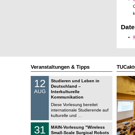
C
k
Date
Veranstaltungen & Tipps
TUCaktu
S
1
12
Studieren und Leben in
o
2
Deutschland –
n
.
AUG
s
Interkulturelle
0
t
Kommunikation
8
i
.
Diese Vorlesung bereitet
g
2
e
internationale Studierende auf
0
kulturelle und …
2
6
T
3
31
MAIN-Vorlesung "Wireless
U
1
Small-Scale Surgical Robots
C