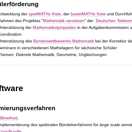
lerförderung
ntwicklung der
spielMATHz Kiste
, der
bastelMATHz Kiste
und Durchfüh
ahmen des Projektes "
Mathematik vernetzen
" der
Deutschen Telekom 
nterstützung der
Mathematikolympiaden
in der Aufgabenkommission u
oordination
Unterstützung des
Bundeswettbewerbs Mathematik
bei der Korrektur d
eminare in verschiedenen Mathelagern für sächsische Schüler
hemen: Diskrete Mathematik, Geometrie, Ungleichungen
ftware
mierungsverfahren
SBmethod
,
mplementierung des spektralen Bündelverfahrens für
large scale semi
ConicBundle
,