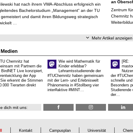
an Obersc
Milewski hat nach ihrem VWA-Abschluss erfolgreich ein
Zentrum für
gleitendes Bachelorstudium „Management“ an der TU
Chemnitz ha
gemeistert und damit ihren Bildungsweg strategisch
Weiterbildu
wickelt …
Mehr Artikel anzeigen
 Medien
 TU Chemnitz hat
Wie wird Mathematik für
[RE:
einsam mit Partnern die
Kinder erlebbar?
masto
 BirdNET Live konzipiert,
Lehramtsstudierende der
Nutzer
erentwicklung der App
#TUChemnitz haben gemeinsam
der #TUChemn
.Sie erkennt die Stimmen
mit der Lern- und Erlebniswelt
schnelle und 
0.000 Tierarten direkt
Phänomenia in #Stollberg vier
Besonders pr
inter#aktive #MINT…
Studierende 
der…
e dich mit uns:
ll
Kontakt
Campusplan
Universität
Chem