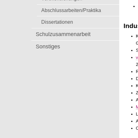
t
Abschlussarbeiten/Praktika
Dissertationen
Indu
Schulzusammenarbeit
K
G
Sonstiges
S
v
R
D
K
Z
A
M
L
O