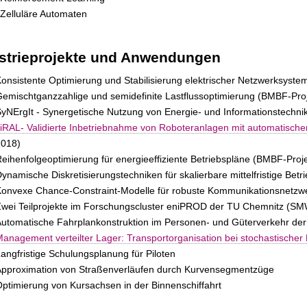
Zelluläre Automaten
strieprojekte und Anwendungen
onsistente Optimierung und Stabilisierung elektrischer Netzwerksyst
emischtganzzahlige und semidefinite Lastflussoptimierung (BMBF-Pro
yNErgIt - Synergetische Nutzung von Energie- und Informationstechni
iRAL- Validierte Inbetriebnahme von Roboteranlagen mit automatische
2018)
eihenfolgeoptimierung für energieeffiziente Betriebspläne (BMBF-Proj
ynamische Diskretisierungstechniken für skalierbare mittelfristige Be
onvexe Chance-Constraint-Modelle für robuste Kommunikationsnetzw
wei Teilprojekte im Forschungscluster eniPROD der TU Chemnitz (S
utomatische Fahrplankonstruktion im Personen- und Güterverkehr de
anagement verteilter Lager: Transportorganisation bei stochastischer
angfristige Schulungsplanung für Piloten
Approximation von Straßenverläufen durch Kurvensegmentzüge
ptimierung von Kursachsen in der Binnenschiffahrt