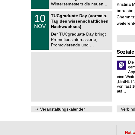
.
Wintersemesters die neuen …
n
Kristina 
2
i
berufsbe
0
Z
t
1
10
2
TUCgraduate Day (vormals:
Chemnitz 
e
z
0
6
Tag des wissenschaftlichen
n
weiterent
.
NOV
t
Nachwuchses)
1
r
1
Der TUCgraduate Day bringt
u
.
Promotionsinteressierte,
m
2
f
Promovierende und …
0
ü
2
Soziale
r
6
d
e
Die
n
gem
w
App
i
eine Weit
s
„BirdNET“
s
von fast 1
e
auf…
n
s
c
h
Veranstaltungskalender
Verbind
a
f
t
l
i
Notfa
c