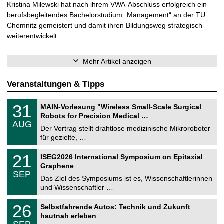
Kristina Milewski hat nach ihrem VWA-Abschluss erfolgreich ein
berufsbegleitendes Bachelorstudium „Management“ an der TU
Chemnitz gemeistert und damit ihren Bildungsweg strategisch
weiterentwickelt …
Mehr Artikel anzeigen
Veranstaltungen & Tipps
T
3
31
MAIN-Vorlesung "Wireless Small-Scale Surgical
U
1
Robots for Precision Medical …
C
.
AUG
h
0
Der Vortrag stellt drahtlose medizinische Mikroroboter
e
8
für gezielte, …
m
.
n
2
T
i
2
21
ISEG2026 International Symposium on Epitaxial
0
U
t
1
2
Graphene
C
z
.
6
SEP
h
0
Das Ziel des Symposiums ist es, Wissenschaftlerinnen
e
9
und Wissenschaftler …
m
.
n
2
T
i
2
26
Selbstfahrende Autos: Technik und Zukunft
0
U
t
6
2
hautnah erleben
C
z
.
6