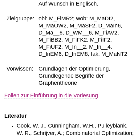
Auf Wunsch in Englisch.
Zielgruppe:
obl: M_FiMR2; wob: M_MaDI2,
M_MaOW2, M_MaSF2, D_MaIn6,
D_Ma__6, D_WM__6, M_FiAV2,
M_FiBB2, M_FiFK2, M_FiIF2,
M_FiUF2, M_In__2, M_In__4,
D_InEM6, D_InEM8; fak: M_MaNT2
Vorwissen:
Grundlagen der Optimierung,
Grundlegende Begriffe der
Graphentheorie
Folien zur Einführung in die Vorlesung
Literatur
Cook, W. J., Cunningham, W.H., Pulleyblank,
W. R., Schrijver, A.; Combinatorial Optimization;