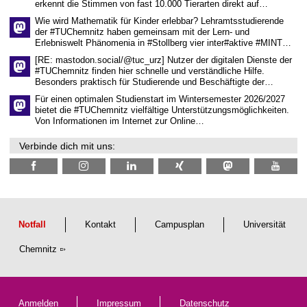
erkennt die Stimmen von fast 10.000 Tierarten direkt auf…
c
h
Wie wird Mathematik für Kinder erlebbar? Lehramtsstudierende
a
der #TUChemnitz haben gemeinsam mit der Lern- und
f
Erlebniswelt Phänomenia in #Stollberg vier inter#aktive #MINT…
t
l
[RE: mastodon.social/@tuc_urz] Nutzer der digitalen Dienste der
i
#TUChemnitz finden hier schnelle und verständliche Hilfe.
c
Besonders praktisch für Studierende und Beschäftigte der…
h
e
Für einen optimalen Studienstart im Wintersemester 2026/2027
n
bietet die #TUChemnitz vielfältige Unterstützungsmöglichkeiten.
N
Von Informationen im Internet zur Online…
a
c
Verbinde dich mit uns:
h
w
u
c
h
s
Notfall
Kontakt
Campusplan
Universität
Chemnitz
Anmelden
Impressum
Datenschutz