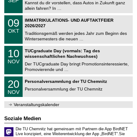
SEP
h
0
Kannst du dir vorstellen, dass Autos in Zukunft ganz
e
9
allein fahren? In …
m
.
n
2
T
i
0
09
IMMATRIKULATIONS- UND AUFTAKTFEIER
0
U
t
9
2
2026/2027
C
z
.
6
OKT
h
1
Traditionsgemäß werden jedes Jahr zum Beginn des
e
0
Wintersemesters die neuen …
m
.
n
2
Z
i
1
10
TUCgraduate Day (vormals: Tag des
0
e
t
0
2
wissenschaftlichen Nachwuchses)
n
z
.
6
NOV
t
1
Der TUCgraduate Day bringt Promotionsinteressierte,
r
1
Promovierende und …
u
.
m
2
T
f
2
20
Personalversammlung der TU Chemnitz
0
U
ü
0
2
C
r
Personalversammlung der TU Chemnitz
.
6
NOV
h
d
1
e
e
1
m
n
.
Veranstaltungskalender
n
w
2
i
i
0
t
s
2
Soziale Medien
z
s
6
e
Die TU Chemnitz hat gemeinsam mit Partnern die App BirdNET
n
Live konzipiert, eine Weiterentwicklung der App „BirdNET“.Sie
s