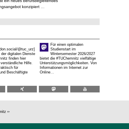
t ein neues berufsbegleitendes
ngsangebot konzipiert …
Für einen optimalen
don.social/@tuc_urz]
Studienstart im
 der digitalen Dienste
Wintersemester 2026/2027
itz finden hier
bietet die #TUChemnitz vielfältige
verständliche Hilfe.
Unterstützungsmöglichkeiten. Von
aktisch für
Informationen im Internet zur
und Beschäftigte
Online…
nitz