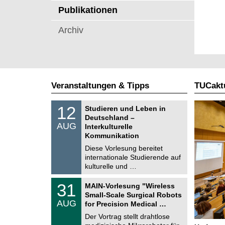
t
Publikationen
Archiv
Veranstaltungen & Tipps
TUCaktu
S
1
12
Studieren und Leben in
o
2
Deutschland –
n
.
AUG
s
Interkulturelle
0
t
Kommunikation
8
i
.
Diese Vorlesung bereitet
g
2
e
internationale Studierende auf
0
kulturelle und …
2
6
T
3
31
MAIN-Vorlesung "Wireless
U
1
Small-Scale Surgical Robots
C
.
AUG
h
for Precision Medical …
0
e
8
Der Vortrag stellt drahtlose
m
.