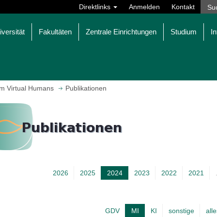
Direktlinks
Anmelden
Kontakt
iversität
Fakultäten
Zentrale Einrichtungen
Studium
In
um Virtual Humans
Publikationen
2026
2025
2024
2023
2022
2021
A
k
t
GDV
MI
KI
sonstige
all
A
u