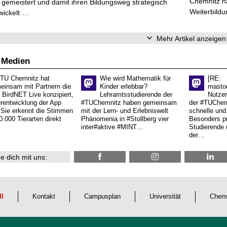
Chemnitz ha
gemeistert und damit ihren Bildungsweg strategisch
Weiterbildu
wickelt …
Mehr Artikel anzeigen
 Medien
 TU Chemnitz hat
Wie wird Mathematik für
[RE:
einsam mit Partnern die
Kinder erlebbar?
masto
 BirdNET Live konzipiert,
Lehramtsstudierende der
Nutzer
erentwicklung der App
#TUChemnitz haben gemeinsam
der #TUChemn
.Sie erkennt die Stimmen
mit der Lern- und Erlebniswelt
schnelle und 
0.000 Tierarten direkt
Phänomenia in #Stollberg vier
Besonders pr
inter#aktive #MINT…
Studierende 
der…
e dich mit uns:
ll
Kontakt
Campusplan
Universität
Chem