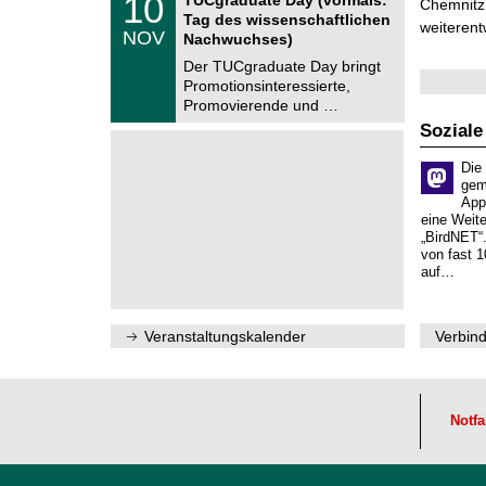
10
Chemnitz 
e
z
0
6
Tag des wissenschaftlichen
n
weiterent
.
NOV
t
Nachwuchses)
1
r
1
Der TUCgraduate Day bringt
u
.
Promotionsinteressierte,
m
2
f
Promovierende und …
0
ü
2
Soziale
r
6
d
e
Die
n
gem
w
App
i
eine Weit
s
„BirdNET“
s
von fast 1
e
auf…
n
s
c
h
Veranstaltungskalender
Verbind
a
f
t
l
i
Notfa
c
h
e
n