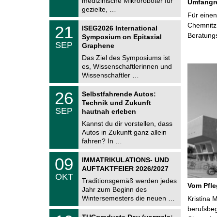
medizinische Mikroroboter für
n
Umfangre
2
i
gezielte, …
0
Für einen
t
2
z
T
Chemnitz 
6
2
21
ISEG2026 International
U
1
Beratung
Symposium on Epitaxial
C
.
SEP
h
Graphene
0
e
9
Das Ziel des Symposiums ist
m
.
es, Wissenschaftlerinnen und
n
2
i
Wissenschaftler …
0
t
2
z
T
6
2
26
Selbstfahrende Autos:
U
6
Technik und Zukunft
C
.
SEP
h
hautnah erleben
0
e
9
Kannst du dir vorstellen, dass
m
.
Autos in Zukunft ganz allein
n
2
i
fahren? In …
0
t
2
z
T
6
0
09
IMMATRIKULATIONS- UND
U
9
AUFTAKTFEIER 2026/2027
C
.
OKT
h
1
Traditionsgemäß werden jedes
e
Vom Pfl
0
Jahr zum Beginn des
m
.
Wintersemesters die neuen …
n
Kristina 
2
i
berufsbe
0
Z
t
1
2
TUCgraduate Day (vormals: