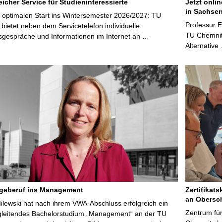
icher Service für Studieninteressierte
Jetzt onli
in Sachsen
 optimalen Start ins Wintersemester 2026/2027: TU
Professur 
bietet neben dem Servicetelefon individuelle
TU Chemnitz
sgespräche und Informationen im Internet an …
Alternative
egeberuf ins Management
Zertifikats
an Obersc
Milewski hat nach ihrem VWA-Abschluss erfolgreich ein
Zentrum für
gleitendes Bachelorstudium „Management“ an der TU