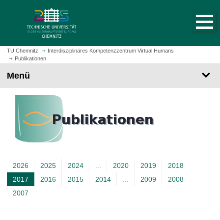
S
S
t
p
a
r
r
i
t
n
TU Chemnitz
Interdisziplinäres Kompetenzzentrum Virtual Humans
s
Publikationen
g
e
e
Menü
i
z
t
u
e
m
a
H
u
a
f
u
r
p
u
t
2026
2025
2024
...
2020
2019
2018
f
i
e
2017
2016
2015
2014
...
2009
2008
A
n
n
h
2007
k
a
t
l