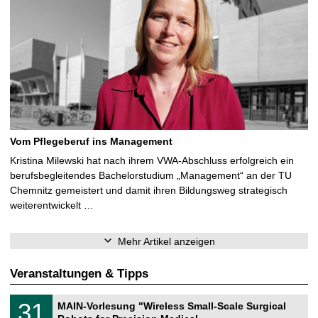
Vom Pflegeberuf ins Management
Kristina Milewski hat nach ihrem VWA-Abschluss erfolgreich ein
berufsbegleitendes Bachelorstudium „Management“ an der TU
Chemnitz gemeistert und damit ihren Bildungsweg strategisch
weiterentwickelt …
Mehr Artikel anzeigen
Veranstaltungen & Tipps
T
3
31
MAIN-Vorlesung "Wireless Small-Scale Surgical
U
1