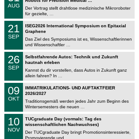
Robots for Precision Medical …
C
.
AUG
h
0
Der Vortrag stellt drahtlose medizinische Mikroroboter
e
8
für gezielte, …
m
.
n
2
T
i
2
21
ISEG2026 International Symposium on Epitaxial
0
U
t
1
2
Graphene
C
z
.
6
SEP
h
0
Das Ziel des Symposiums ist es, Wissenschaftlerinnen
e
9
und Wissenschaftler …
m
.
n
2
T
i
2
26
Selbstfahrende Autos: Technik und Zukunft
0
U
t
6
2
hautnah erleben
C
z
.
6
SEP
h
0
Kannst du dir vorstellen, dass Autos in Zukunft ganz
e
9
allein fahren? In …
m
.
n
2
T
i
0
09
IMMATRIKULATIONS- UND AUFTAKTFEIER
0
U
t
9
2
2026/2027
C
z
.
6
OKT
h
1
Traditionsgemäß werden jedes Jahr zum Beginn des
e
0
Wintersemesters die neuen …
m
.
n
2
Z
i
1
10
TUCgraduate Day (vormals: Tag des
0
e
t
0
2
wissenschaftlichen Nachwuchses)
n
z
.
6
NOV
t
1
Der TUCgraduate Day bringt Promotionsinteressierte,
r
1
Promovierende und …