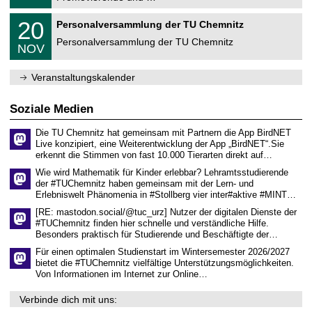
u
.
m
2
T
f
2
20
Personalversammlung der TU Chemnitz
0
U
ü
0
2
C
r
Personalversammlung der TU Chemnitz
.
6
NOV
h
d
1
e
e
1
m
n
.
Veranstaltungskalender
n
w
2
i
i
0
t
s
2
Soziale Medien
z
s
6
e
Die TU Chemnitz hat gemeinsam mit Partnern die App BirdNET
n
Live konzipiert, eine Weiterentwicklung der App „BirdNET“.Sie
s
erkennt die Stimmen von fast 10.000 Tierarten direkt auf…
c
h
Wie wird Mathematik für Kinder erlebbar? Lehramtsstudierende
a
der #TUChemnitz haben gemeinsam mit der Lern- und
f
Erlebniswelt Phänomenia in #Stollberg vier inter#aktive #MINT…
t
l
[RE: mastodon.social/@tuc_urz] Nutzer der digitalen Dienste der
i
#TUChemnitz finden hier schnelle und verständliche Hilfe.
c
Besonders praktisch für Studierende und Beschäftigte der…
h
e
Für einen optimalen Studienstart im Wintersemester 2026/2027
n
bietet die #TUChemnitz vielfältige Unterstützungsmöglichkeiten.
N
Von Informationen im Internet zur Online…
a
c
Verbinde dich mit uns:
h