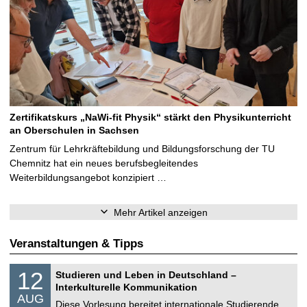
Zertifikatskurs „NaWi-fit Physik“ stärkt den Physikunterricht
an Oberschulen in Sachsen
Zentrum für Lehrkräftebildung und Bildungsforschung der TU
Chemnitz hat ein neues berufsbegleitendes
Weiterbildungsangebot konzipiert …
Mehr Artikel anzeigen
Veranstaltungen & Tipps
S
1
12
Studieren und Leben in Deutschland –
o
2
Interkulturelle Kommunikation
n
.
AUG
s
0
Diese Vorlesung bereitet internationale Studierende