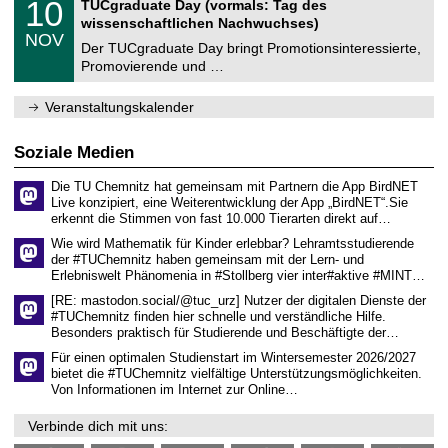
i
1
10
TUCgraduate Day (vormals: Tag des
0
e
t
0
2
wissenschaftlichen Nachwuchses)
n
z
.
6
NOV
t
1
Der TUCgraduate Day bringt Promotionsinteressierte,
r
1
Promovierende und …
u
.
m
2
f
0
Veranstaltungskalender
ü
2
r
6
d
Soziale Medien
e
n
Die TU Chemnitz hat gemeinsam mit Partnern die App BirdNET
w
Live konzipiert, eine Weiterentwicklung der App „BirdNET“.Sie
i
erkennt die Stimmen von fast 10.000 Tierarten direkt auf…
s
s
Wie wird Mathematik für Kinder erlebbar? Lehramtsstudierende
e
der #TUChemnitz haben gemeinsam mit der Lern- und
n
Erlebniswelt Phänomenia in #Stollberg vier inter#aktive #MINT…
s
c
[RE: mastodon.social/@tuc_urz] Nutzer der digitalen Dienste der
h
#TUChemnitz finden hier schnelle und verständliche Hilfe.
a
Besonders praktisch für Studierende und Beschäftigte der…
f
t
Für einen optimalen Studienstart im Wintersemester 2026/2027
l
bietet die #TUChemnitz vielfältige Unterstützungsmöglichkeiten.
i
Von Informationen im Internet zur Online…
c
h
Verbinde dich mit uns:
e
n