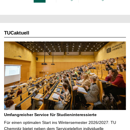
e
t
k
l
t
l
u
e
e
TUCaktuell
S
l
e
l
i
e
t
S
e
e
i
t
e
Umfangreicher Service für Studieninteressierte
Für einen optimalen Start ins Wintersemester 2026/2027: TU
Chemnitz bietet neben dem Servicetelefon individuelle