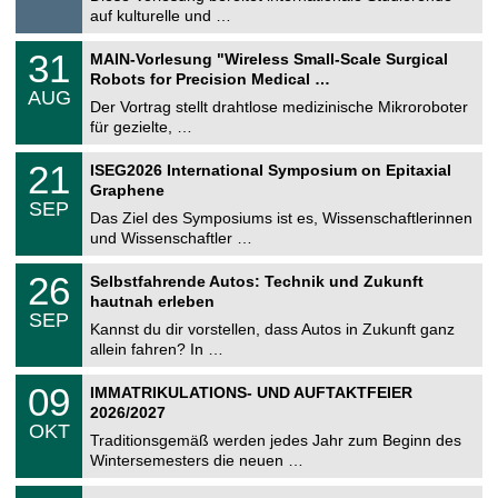
t
8
auf kulturelle und …
i
.
g
2
T
e
3
31
MAIN-Vorlesung "Wireless Small-Scale Surgical
0
U
1
2
Robots for Precision Medical …
C
.
6
AUG
h
0
Der Vortrag stellt drahtlose medizinische Mikroroboter
e
8
für gezielte, …
m
.
n
2
T
i
2
21
ISEG2026 International Symposium on Epitaxial
0
U
t
1
2
Graphene
C
z
.
6
SEP
h
0
Das Ziel des Symposiums ist es, Wissenschaftlerinnen
e
9
und Wissenschaftler …
m
.
n
2
T
i
2
26
Selbstfahrende Autos: Technik und Zukunft
0
U
t
6
2
hautnah erleben
C
z
.
6
SEP
h
0
Kannst du dir vorstellen, dass Autos in Zukunft ganz
e
9
allein fahren? In …
m
.
n
2
T
i
0
09
IMMATRIKULATIONS- UND AUFTAKTFEIER
0
U
t
9
2
2026/2027
C
z
.
6
OKT
h
1
Traditionsgemäß werden jedes Jahr zum Beginn des
e
0
Wintersemesters die neuen …
m
.
n
2
Z