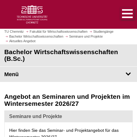
S
S
t
p
a
r
r
i
t
n
TU Chemnitz
Fakultät für Wirtschaftswissenschaften
Studiengänge
s
Bachelor Wirtschaftswissenschaften
Seminare und Projekte
g
Aktuelles Angebot
e
e
i
Bachelor Wirtschaftswissenschaften
z
t
(B.Sc.)
u
e
m
a
H
Menü
u
a
f
u
r
p
Angebot an Seminaren und Projekten im
u
t
Wintersemester 2026/27
f
i
e
n
Seminare und Projekte
n
h
a
Hier finden Sie das Seminar- und Projektangebot für das
l
Wintersemester 2026/27.