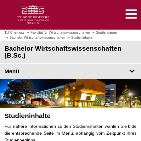
S
S
t
p
a
r
r
i
t
n
TU Chemnitz
Fakultät für Wirtschaftswissenschaften
Studiengänge
s
Bachelor Wirtschaftswissenschaften
Studieninhalte
g
e
e
Bachelor Wirtschaftswissenschaften
i
z
(B.Sc.)
t
u
e
m
Menü
a
H
u
a
f
u
r
p
u
t
f
i
e
Studieninhalte
n
n
h
Für nähere Informationen zu den Studieninhalten wählen Sie bitte
a
die entsprechende Seite im Menü, abhängig vom Zeitpunkt Ihres
l
Studienbeginns.