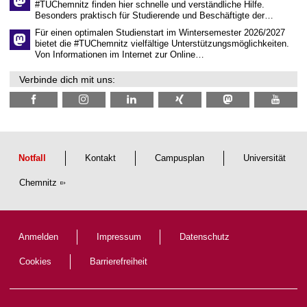
h
#TUChemnitz finden hier schnelle und verständliche Hilfe.
a
Besonders praktisch für Studierende und Beschäftigte der…
f
t
Für einen optimalen Studienstart im Wintersemester 2026/2027
l
bietet die #TUChemnitz vielfältige Unterstützungsmöglichkeiten.
i
Von Informationen im Internet zur Online…
c
h
Verbinde dich mit uns:
e
n
N
a
c
h
w
u
Notfall
Kontakt
Campusplan
Universität
c
h
Chemnitz
s
Anmelden
Impressum
Datenschutz
Cookies
Barrierefreiheit