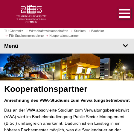
S
S
t
p
a
r
r
i
t
n
TU Chemnitz
Wirtschaftswissenschaften
Studium
Bachelor
s
Für Studieninteressierte
Kooperationspartner
g
e
e
Menü
i
z
t
u
e
m
a
H
u
a
f
u
Kooperationspartner
r
p
u
t
Anrechnung des VWA-Studiums zum Verwaltungsbetriebswirt
f
i
e
n
Das an der VWA absolvierte Studium zum Verwaltungsbetriebswirt
n
h
(VWA) wird im Bachelorstudiengang Public Sector Management
a
(B.Sc.) umfangreich anerkannt. Dadurch ist ein Einstieg in ein
l
höheres Fachsemester möglich, was die Studiendauer an der