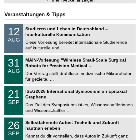
Mehr Artikel anzeigen
Veranstaltungen & Tipps
S
1
12
Studieren und Leben in Deutschland –
o
2
Interkulturelle Kommunikation
n
.
AUG
s
0
Diese Vorlesung bereitet internationale Studierende
t
8
auf kulturelle und …
i
.
g
2
T
e
3
31
MAIN-Vorlesung "Wireless Small-Scale Surgical
0
U
1
2
Robots for Precision Medical …
C
.
6
AUG
h
0
Der Vortrag stellt drahtlose medizinische Mikroroboter
e
8
für gezielte, …
m
.
n
2
T
i
2
21
ISEG2026 International Symposium on Epitaxial
0
U
t
1
2
Graphene
C
z
.
6
SEP
h
0
Das Ziel des Symposiums ist es, Wissenschaftlerinnen
e
9
und Wissenschaftler …
m
.
n
2
T
i
2
26
Selbstfahrende Autos: Technik und Zukunft
0
U
t
6
2
hautnah erleben
C
z
.
6
SEP
h
0
Kannst du dir vorstellen, dass Autos in Zukunft ganz
e