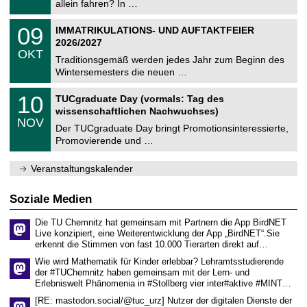
9
allein fahren? In …
m
.
n
2
T
i
0
09
IMMATRIKULATIONS- UND AUFTAKTFEIER
0
U
t
9
2
2026/2027
C
z
.
6
OKT
h
1
Traditionsgemäß werden jedes Jahr zum Beginn des
e
0
Wintersemesters die neuen …
m
.
n
2
Z
i
1
10
TUCgraduate Day (vormals: Tag des
0
e
t
0
2
wissenschaftlichen Nachwuchses)
n
z
.
6
NOV
t
1
Der TUCgraduate Day bringt Promotionsinteressierte,
r
1
Promovierende und …
u
.
m
2
f
0
Veranstaltungskalender
ü
2
r
6
d
Soziale Medien
e
n
Die TU Chemnitz hat gemeinsam mit Partnern die App BirdNET
w
Live konzipiert, eine Weiterentwicklung der App „BirdNET“.Sie
i
erkennt die Stimmen von fast 10.000 Tierarten direkt auf…
s
s
Wie wird Mathematik für Kinder erlebbar? Lehramtsstudierende
e
der #TUChemnitz haben gemeinsam mit der Lern- und
n
Erlebniswelt Phänomenia in #Stollberg vier inter#aktive #MINT…
s
c
[RE: mastodon.social/@tuc_urz] Nutzer der digitalen Dienste der