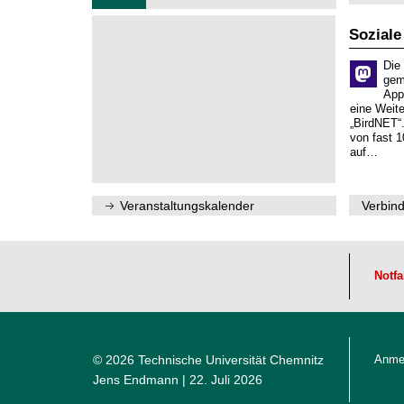
ü
2
r
6
d
Soziale
e
n
Die
w
gem
i
App
s
eine Weit
s
„BirdNET“
e
von fast 1
n
auf…
s
c
h
a
Veranstaltungskalender
Verbind
f
t
l
i
c
h
Notfa
e
n
N
a
c
h
© 2026 Technische Universität Chemnitz
Anme
w
Jens Endmann
| 22. Juli 2026
u
c