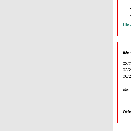
Hin
Wei
02/
02/
06/
stän
Öff