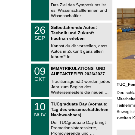
e
9
Das Ziel des Symposiums ist
m
.
es, Wissenschaftlerinnen und
n
2
i
Wissenschaftler …
0
t
2
z
T
6
2
26
Selbstfahrende Autos:
U
6
Technik und Zukunft
C
.
SEP
h
hautnah erleben
0
e
9
Kannst du dir vorstellen, dass
m
.
Autos in Zukunft ganz allein
n
2
i
fahren? In …
0
t
2
z
T
6
0
09
IMMATRIKULATIONS- UND
U
9
AUFTAKTFEIER 2026/2027
C
.
OKT
h
1
Traditionsgemäß werden jedes
e
TUC_FemA
0
Jahr zum Beginn des
m
.
Wintersemesters die neuen …
n
Deutschla
2
i
Mitarbeit
0
Z
t
1
10
2
TUCgraduate Day (vormals:
Teilnehme
e
z
0
6
Tag des wissenschaftlichen
n
Beweglich
.
NOV
t
Nachwuchses)
1
zweiten K
r
1
Der TUCgraduate Day bringt
u
.
Promotionsinteressierte,
m
2
f
Promovierende und …
0