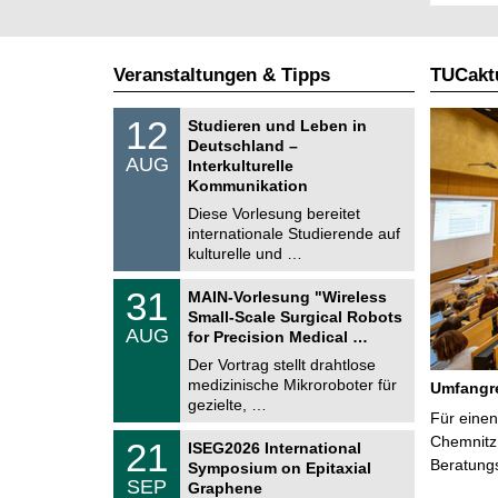
Veranstaltungen & Tipps
TUCaktu
S
1
12
Studieren und Leben in
o
2
Deutschland –
n
.
AUG
s
Interkulturelle
0
t
Kommunikation
8
i
.
Diese Vorlesung bereitet
g
2
e
internationale Studierende auf
0
kulturelle und …
2
6
T
3
31
MAIN-Vorlesung "Wireless
U
1
Small-Scale Surgical Robots
C
.
AUG
h
for Precision Medical …
0
e
8
Der Vortrag stellt drahtlose
m
.
medizinische Mikroroboter für
n
Umfangre
2
i
gezielte, …
0
Für einen
t
2
z
T
Chemnitz 
6
2
21
ISEG2026 International
U
1
Beratung
Symposium on Epitaxial
C
.
SEP
h
Graphene
0