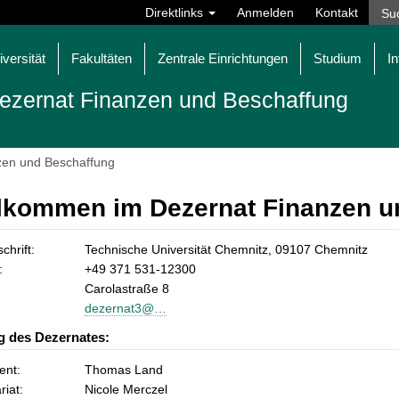
Direktlinks
Anmelden
Kontakt
iversität
Fakultäten
Zentrale Einrichtungen
Studium
In
ezernat Finanzen und Beschaffung
zen und Beschaffung
lkommen im Dezernat Finanzen u
chrift:
Technische Universität Chemnitz, 09107 Chemnitz
:
+49 371 531-12300
Carolastraße 8
dezernat3@…
g des Dezernates:
ent:
Thomas Land
riat:
Nicole Merczel