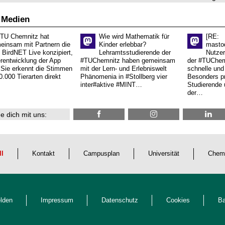
 Medien
 TU Chemnitz hat
Wie wird Mathematik für
[RE:
einsam mit Partnern die
Kinder erlebbar?
masto
 BirdNET Live konzipiert,
Lehramtsstudierende der
Nutzer
erentwicklung der App
#TUChemnitz haben gemeinsam
der #TUChemn
.Sie erkennt die Stimmen
mit der Lern- und Erlebniswelt
schnelle und 
0.000 Tierarten direkt
Phänomenia in #Stollberg vier
Besonders pr
inter#aktive #MINT…
Studierende 
der…
e dich mit uns:
ll
Kontakt
Campusplan
Universität
Chem
lden
Impressum
Datenschutz
Cookies
Ba