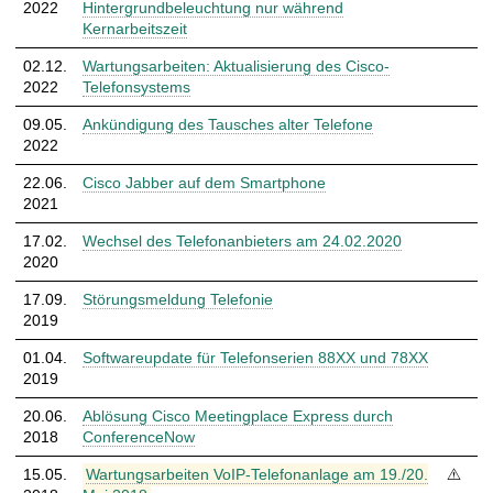
2022
Hintergrundbeleuchtung nur während
Kernarbeitszeit
02.12.​
Wartungsarbeiten: Aktualisierung des Cisco-
ℹ
2022
Telefonsystems
09.05.​
Ankündigung des Tausches alter Telefone
ℹ
2022
22.06.​
Cisco Jabber auf dem Smartphone
ℹ
2021
17.02.​
Wechsel des Telefonanbieters am 24.02.2020
ℹ
2020
17.09.​
Störungsmeldung Telefonie
ℹ
2019
01.04.​
Softwareupdate für Telefonserien 88XX und 78XX
ℹ
2019
20.06.​
Ablösung Cisco Meetingplace Express durch
ℹ
2018
ConferenceNow
15.05.​
Wartungsarbeiten VoIP-Telefonanlage am 19./20.