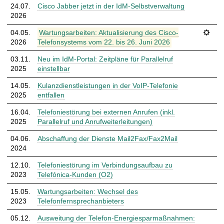
t
24.07.​
Cisco Jabber jetzt in der IdM-Selbstverwaltung
ℹ
Datum
Thema
Typ
2026
04.05.​
Wartungsarbeiten: Aktualisierung des Cisco-
⚙
2026
Telefonsystems vom 22. bis 26. Juni 2026
03.11.​
Neu im IdM-Portal: Zeitpläne für Parallelruf
ℹ
2025
einstellbar
14.05.​
Kulanzdienstleistungen in der VoIP-Telefonie
ℹ
2025
entfallen
16.04.​
Telefoniestörung bei externen Anrufen (inkl.
ℹ
2025
Parallelruf und Anrufweiterleitungen)
04.06.​
Abschaffung der Dienste Mail2Fax/Fax2Mail
ℹ
2024
12.10.​
Telefoniestörung im Verbindungsaufbau zu
ℹ
2023
Telefónica-Kunden (O2)
15.05.​
Wartungsarbeiten: Wechsel des
ℹ
2023
Telefonfernsprechanbieters
05.12.​
Ausweitung der Telefon-Energiesparmaßnahmen:
ℹ