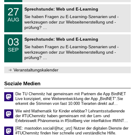
u
8
t
n
r
m
U
.
s
z
2
27
s
Sprechstunde: Web und E-Learning
n
2
r
e
7
i
i
0
e
Sie haben Fragen zu E-Learning-Szenarien und -
n
.
t
AUG
v
2
c
t
0
ä
werkzeugen oder zur Webseitenerstellung und -
e
6
h
r
8
t
prüfung? …
r
e
u
.
s
s
n
m
2
r
U
i
z
0
03
Sprechstunde: Web und E-Learning
0
e
n
t
e
3
2
c
i
ä
Sie haben Fragen zu E-Learning-Szenarien und -
n
.
6
h
SEP
v
t
t
0
werkzeugen oder zur Webseitenerstellung und -
e
e
s
r
9
prüfung? …
n
r
r
u
.
z
s
e
m
2
e
i
c
0
Veranstaltungskalender
n
t
h
2
t
ä
e
6
r
t
n
Soziale Medien
u
s
z
m
r
e
Die TU Chemnitz hat gemeinsam mit Partnern die App BirdNET
e
n
Live konzipiert, eine Weiterentwicklung der App „BirdNET“.Sie
c
t
erkennt die Stimmen von fast 10.000 Tierarten direkt auf…
h
r
e
u
Wie wird Mathematik für Kinder erlebbar? Lehramtsstudierende
n
m
der #TUChemnitz haben gemeinsam mit der Lern- und
z
Erlebniswelt Phänomenia in #Stollberg vier inter#aktive #MINT…
e
n
[RE: mastodon.social/@tuc_urz] Nutzer der digitalen Dienste der
t
#TUChemnitz finden hier schnelle und verständliche Hilfe.