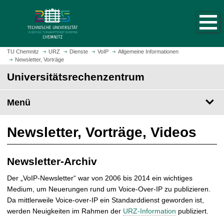
S
S
t
p
a
r
r
i
t
n
TU Chemnitz
URZ
Dienste
VoIP
Allgemeine Informationen
s
Newsletter, Vorträge
g
e
e
Universitäts­rechen­zentrum
i
z
t
u
Menü
e
m
a
H
u
a
Newsletter, Vorträge, Videos
f
u
r
p
u
Newsletter-Archiv
t
f
i
Der „VoIP-Newsletter“ war von 2006 bis 2014 ein wichtiges
e
n
Medium, um Neuerungen rund um Voice-Over-IP zu publizieren.
n
h
Da mittlerweile Voice-over-IP ein Standarddienst geworden ist,
a
werden Neuigkeiten im Rahmen der
URZ-Information
publiziert.
l