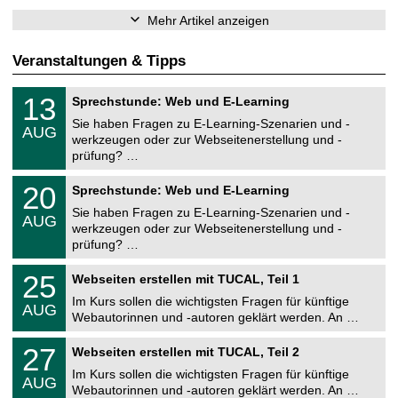
Mehr Artikel anzeigen
Veranstaltungen & Tipps
U
1
13
Sprechstunde: Web und E-Learning
n
3
i
Sie haben Fragen zu E-Learning-Szenarien und -
.
AUG
v
0
werkzeugen oder zur Webseitenerstellung und -
e
8
prüfung? …
r
.
s
2
U
i
2
20
Sprechstunde: Web und E-Learning
0
n
t
0
2
i
ä
Sie haben Fragen zu E-Learning-Szenarien und -
.
6
AUG
v
t
0
werkzeugen oder zur Webseitenerstellung und -
e
s
8
prüfung? …
r
r
.
s
e
2
U
i
2
25
c
Webseiten erstellen mit TUCAL, Teil 1
0
n
t
5
h
2
i
ä
Im Kurs sollen die wichtigsten Fragen für künftige
.
e
6
AUG
v
t
0
Webautorinnen und -autoren geklärt werden. An …
n
e
s
8
z
r
r
U
.
e
2
27
s
Webseiten erstellen mit TUCAL, Teil 2
e
n
2
n
7
i
c
i
0
t
Im Kurs sollen die wichtigsten Fragen für künftige
.
t
h
AUG
v
2
r
0
ä
Webautorinnen und -autoren geklärt werden. An …
e
e
6