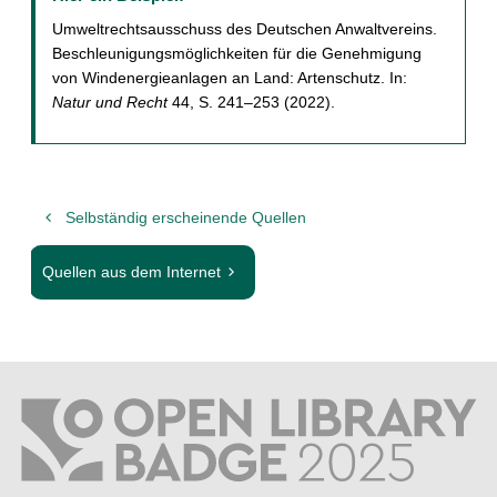
Umweltrechtsausschuss des Deutschen Anwaltvereins.
Beschleunigungsmöglichkeiten für die Genehmigung
von Windenergieanlagen an Land: Artenschutz. In:
Natur und Recht
44, S. 241–253 (2022).
Selbständig erscheinende Quellen
Quellen aus dem Internet
A
A
k
k
t
t
u
u
e
e
l
l
l
l
e
e