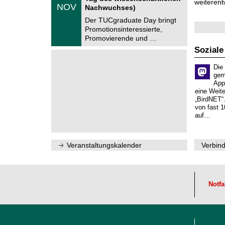
weiterent
.
NOV
t
Nachwuchses)
1
r
1
Der TUCgraduate Day bringt
u
.
Promotionsinteressierte,
m
2
f
Promovierende und …
0
ü
2
Soziale
r
6
d
e
Die
n
gem
w
App
i
eine Weit
s
„BirdNET“
s
von fast 1
e
auf…
n
s
c
h
Veranstaltungskalender
Verbind
a
f
t
l
i
Notfa
c
h
e
n
N