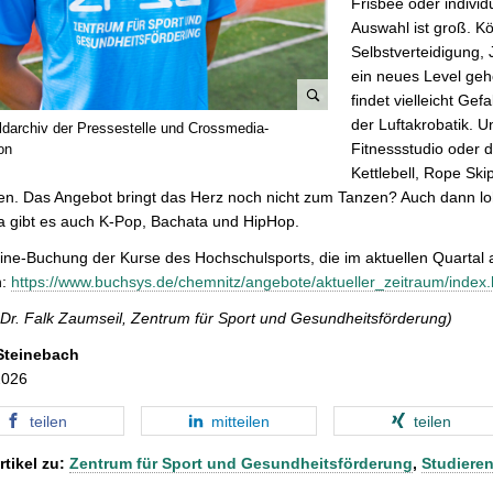
Frisbee oder individ
Auswahl ist groß. K
Selbstverteidigung, 
ein neues Level ge
findet vielleicht Ge
B
der Luftakrobatik. U
ildarchiv der Pressestelle und Crossmedia-
i
Fitnessstudio oder d
on
l
Kettlebell, Rope Sk
d
n. Das Angebot bringt das Herz noch nicht zum Tanzen? Auch dann loh
v
a gibt es auch K-Pop, Bachata und HipHop.
e
ine-Buchung der Kurse des Hochschulsports, die im aktuellen Quartal 
r
h:
https://www.buchsys.de/chemnitz/angebote/aktueller_zeitraum/index.
g
r
 Dr. Falk Zaumseil, Zentrum für Sport und Gesundheitsförderung)
ö
Steinebach
ß
2026
e
r
teilen
mitteilen
teilen
n
rtikel zu:
Zentrum für Sport und Gesundheitsförderung
,
Studiere