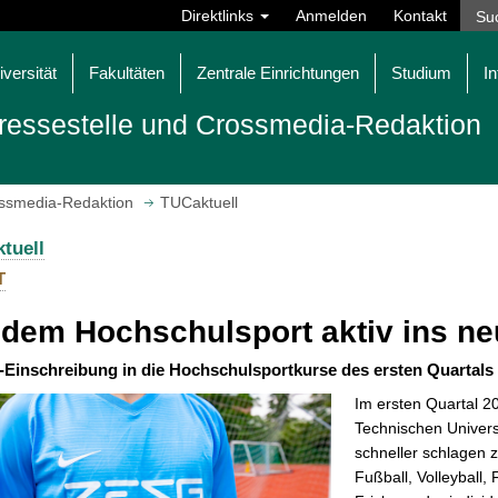
Direktlinks
Anmelden
Kontakt
iversität
Fakultäten
Zentrale Einrichtungen
Studium
In
ressestelle und Crossmedia-Redaktion
ossmedia-Redaktion
TUCaktuell
tuell
T
 dem Hochschulsport aktiv ins ne
-Einschreibung in die Hochschulsportkurse des ersten Quartals 2
Im ersten Quartal 2
Technischen Univers
schneller schlagen 
Fußball, Volleyball, 