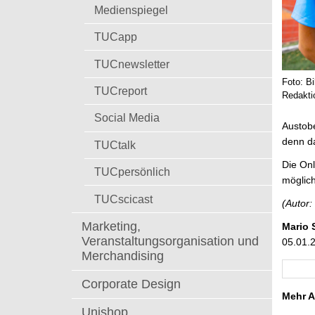
t
Medienspiegel
TUCapp
TUCnewsletter
Foto: B
TUCreport
Redakti
Social Media
Austobe
denn d
TUCtalk
Die Onl
TUCpersönlich
möglic
TUCscicast
(Autor:
Marketing,
Mario 
Veranstaltungsorganisation und
05.01.
Merchandising
Corporate Design
Mehr A
Unishop