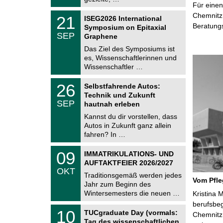
0
Für einen
t
2
z
T
Chemnitz 
6
2
21
ISEG2026 International
U
1
Beratung
Symposium on Epitaxial
C
.
SEP
h
Graphene
0
e
9
Das Ziel des Symposiums ist
m
.
es, Wissenschaftlerinnen und
n
2
i
Wissenschaftler …
0
t
2
z
T
6
2
26
Selbstfahrende Autos:
U
6
Technik und Zukunft
C
.
SEP
h
hautnah erleben
0
e
9
Kannst du dir vorstellen, dass
m
.
Autos in Zukunft ganz allein
n
2
i
fahren? In …
0
t
2
z
T
6
0
09
IMMATRIKULATIONS- UND
U
9
AUFTAKTFEIER 2026/2027
C
.
OKT
h
1
Traditionsgemäß werden jedes
e
Vom Pfl
0
Jahr zum Beginn des
m
.
Wintersemesters die neuen …
n
Kristina 
2
i
berufsbe
0
Z
t
1
10
2
TUCgraduate Day (vormals:
Chemnitz 
e
z
0
6
Tag des wissenschaftlichen
n