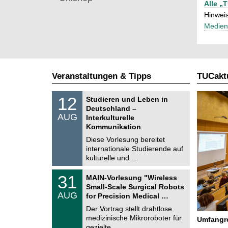
Alle „
Hinweis
Medien
Veranstaltungen & Tipps
TUCaktu
S
1
12
Studieren und Leben in
o
2
Deutschland –
n
.
AUG
s
Interkulturelle
0
t
Kommunikation
8
i
.
Diese Vorlesung bereitet
g
2
e
internationale Studierende auf
0
kulturelle und …
2
6
T
3
31
MAIN-Vorlesung "Wireless
U
1
Small-Scale Surgical Robots
C
.
AUG
h
for Precision Medical …
0
e
8
Der Vortrag stellt drahtlose
m
.
medizinische Mikroroboter für
n
Umfangre
2
i
gezielte, …