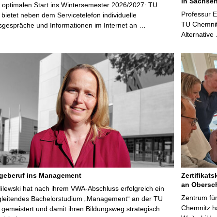
in Sachsen
 optimalen Start ins Wintersemester 2026/2027: TU
Professur 
bietet neben dem Servicetelefon individuelle
TU Chemnitz
sgespräche und Informationen im Internet an …
Alternative
egeberuf ins Management
Zertifikats
an Obersc
Milewski hat nach ihrem VWA-Abschluss erfolgreich ein
Zentrum für
gleitendes Bachelorstudium „Management“ an der TU
Chemnitz ha
gemeistert und damit ihren Bildungsweg strategisch