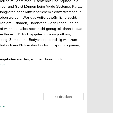
uell beim Badminton, Tischtennis und Squash, die
örper und Geist können beim Aikido Systema, Karate,
Jonglieren oder Mittelalterlichem Schwertkampf auf
hoben werden. Wer das Außergewöhnliche sucht,
fallen am Eisbaden, Handstand, Aerial Yoga und an
nd wenn das alles noch nicht genug ist, dann ist das
ie Kurse z .B. Richtig guter Fitnesssportkurs,
ipping, Zumba und Bodyshape so richtig was zum
nt sich ein Blick in das Hochschulsportprogramm,
angeboten werden, ist über diesen Link
html
.
drucken
nde