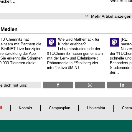
Weiterbildu
wickelt …
Mehr Artikel anzeigen
 Medien
 TU Chemnitz hat
Wie wird Mathematik für
[RE:
einsam mit Partnern die
Kinder erlebbar?
masto
 BirdNET Live konzipiert,
Lehramtsstudierende der
Nutzer
erentwicklung der App
#TUChemnitz haben gemeinsam
der #TUChemn
.Sie erkennt die Stimmen
mit der Lern- und Erlebniswelt
schnelle und 
0.000 Tierarten direkt
Phänomenia in #Stollberg vier
Besonders pr
inter#aktive #MINT…
Studierende 
der…
e dich mit uns:
ll
Kontakt
Campusplan
Universität
Chem