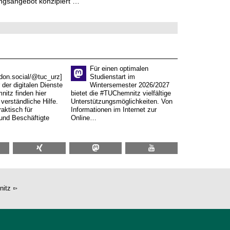
ngsangebot konzipiert …
Für einen optimalen
don.social/@tuc_urz]
Studienstart im
 der digitalen Dienste
Wintersemester 2026/2027
itz finden hier
bietet die #TUChemnitz vielfältige
verständliche Hilfe.
Unterstützungsmöglichkeiten. Von
aktisch für
Informationen im Internet zur
und Beschäftigte
Online…
nitz