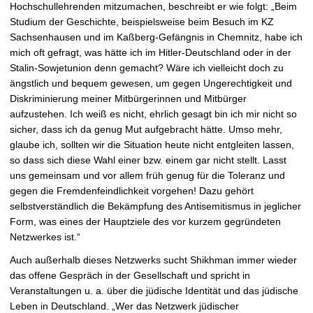
Hochschullehrenden mitzumachen, beschreibt er wie folgt: „Beim
Studium der Geschichte, beispielsweise beim Besuch im KZ
Sachsenhausen und im Kaßberg-Gefängnis in Chemnitz, habe ich
mich oft gefragt, was hätte ich im Hitler-Deutschland oder in der
Stalin-Sowjetunion denn gemacht? Wäre ich vielleicht doch zu
ängstlich und bequem gewesen, um gegen Ungerechtigkeit und
Diskriminierung meiner Mitbürgerinnen und Mitbürger
aufzustehen. Ich weiß es nicht, ehrlich gesagt bin ich mir nicht so
sicher, dass ich da genug Mut aufgebracht hätte. Umso mehr,
glaube ich, sollten wir die Situation heute nicht entgleiten lassen,
so dass sich diese Wahl einer bzw. einem gar nicht stellt. Lasst
uns gemeinsam und vor allem früh genug für die Toleranz und
gegen die Fremdenfeindlichkeit vorgehen! Dazu gehört
selbstverständlich die Bekämpfung des Antisemitismus in jeglicher
Form, was eines der Hauptziele des vor kurzem gegründeten
Netzwerkes ist.“
Auch außerhalb dieses Netzwerks sucht Shikhman immer wieder
das offene Gespräch in der Gesellschaft und spricht in
Veranstaltungen u. a. über die jüdische Identität und das jüdische
Leben in Deutschland. „Wer das Netzwerk jüdischer