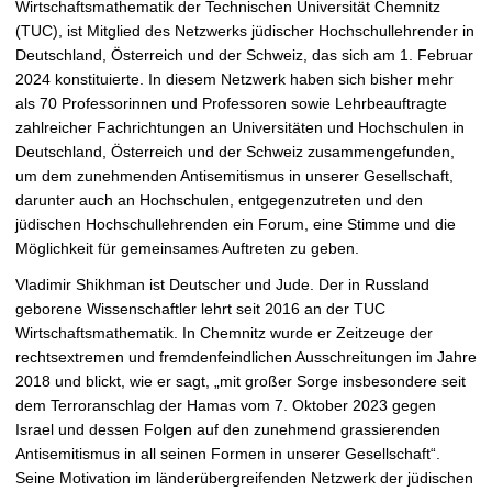
Wirtschaftsmathematik der Technischen Universität Chemnitz
e
(TUC), ist Mitglied des Netzwerks jüdischer Hochschullehrender in
r
Deutschland, Österreich und der Schweiz, das sich am 1. Februar
g
2024 konstituierte. In diesem Netzwerk haben sich bisher mehr
r
als 70 Professorinnen und Professoren sowie Lehrbeauftragte
ö
zahlreicher Fachrichtungen an Universitäten und Hochschulen in
ß
Deutschland, Österreich und der Schweiz zusammengefunden,
e
um dem zunehmenden Antisemitismus in unserer Gesellschaft,
r
darunter auch an Hochschulen, entgegenzutreten und den
n
jüdischen Hochschullehrenden ein Forum, eine Stimme und die
Möglichkeit für gemeinsames Auftreten zu geben.
Vladimir Shikhman ist Deutscher und Jude. Der in Russland
geborene Wissenschaftler lehrt seit 2016 an der TUC
Wirtschaftsmathematik. In Chemnitz wurde er Zeitzeuge der
rechtsextremen und fremdenfeindlichen Ausschreitungen im Jahre
2018 und blickt, wie er sagt, „mit großer Sorge insbesondere seit
dem Terroranschlag der Hamas vom 7. Oktober 2023 gegen
Israel und dessen Folgen auf den zunehmend grassierenden
Antisemitismus in all seinen Formen in unserer Gesellschaft“.
Seine Motivation im länderübergreifenden Netzwerk der jüdischen