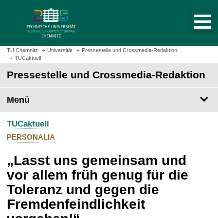
S
S
t
p
a
r
r
i
t
n
TU Chemnitz
Universität
Pressestelle und Crossmedia-Redaktion
s
TUCaktuell
g
e
e
Pressestelle und Crossmedia-Redaktion
i
z
t
u
Menü
e
m
a
H
u
TUCaktuell
a
f
u
PERSONALIA
r
p
u
„Lasst uns gemeinsam und
t
f
i
vor allem früh genug für die
e
n
Toleranz und gegen die
n
h
a
Fremdenfeindlichkeit
l