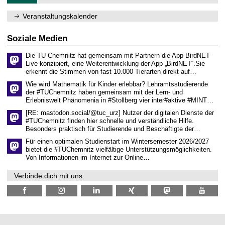
.
m
2
f
0
Veranstaltungskalender
ü
2
r
6
d
Soziale Medien
e
n
Die TU Chemnitz hat gemeinsam mit Partnern die App BirdNET
w
Live konzipiert, eine Weiterentwicklung der App „BirdNET“.Sie
i
erkennt die Stimmen von fast 10.000 Tierarten direkt auf…
s
s
Wie wird Mathematik für Kinder erlebbar? Lehramtsstudierende
e
der #TUChemnitz haben gemeinsam mit der Lern- und
n
Erlebniswelt Phänomenia in #Stollberg vier inter#aktive #MINT…
s
c
[RE: mastodon.social/@tuc_urz] Nutzer der digitalen Dienste der
h
#TUChemnitz finden hier schnelle und verständliche Hilfe.
a
Besonders praktisch für Studierende und Beschäftigte der…
f
t
Für einen optimalen Studienstart im Wintersemester 2026/2027
l
bietet die #TUChemnitz vielfältige Unterstützungsmöglichkeiten.
i
Von Informationen im Internet zur Online…
c
h
Verbinde dich mit uns:
e
n
N
a
c
h
w