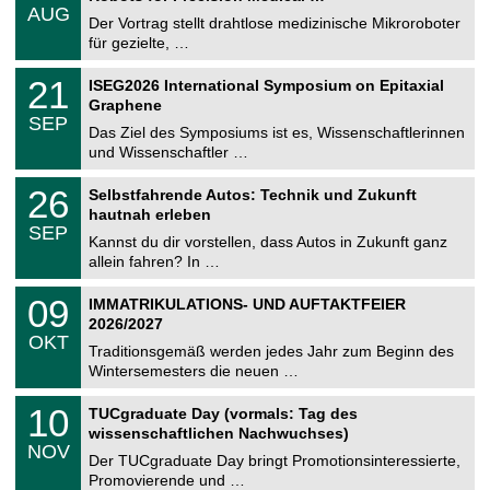
.
6
AUG
h
0
Der Vortrag stellt drahtlose medizinische Mikroroboter
e
8
für gezielte, …
m
.
n
2
T
i
2
21
ISEG2026 International Symposium on Epitaxial
0
U
t
1
2
Graphene
C
z
.
6
SEP
h
0
Das Ziel des Symposiums ist es, Wissenschaftlerinnen
e
9
und Wissenschaftler …
m
.
n
2
T
i
2
26
Selbstfahrende Autos: Technik und Zukunft
0
U
t
6
2
hautnah erleben
C
z
.
6
SEP
h
0
Kannst du dir vorstellen, dass Autos in Zukunft ganz
e
9
allein fahren? In …
m
.
n
2
T
i
0
09
IMMATRIKULATIONS- UND AUFTAKTFEIER
0
U
t
9
2
2026/2027
C
z
.
6
OKT
h
1
Traditionsgemäß werden jedes Jahr zum Beginn des
e
0
Wintersemesters die neuen …
m
.
n
2
Z
i
1
10
TUCgraduate Day (vormals: Tag des
0
e
t
0
2
wissenschaftlichen Nachwuchses)
n
z
.
6
NOV
t
1
Der TUCgraduate Day bringt Promotionsinteressierte,
r
1
Promovierende und …
u