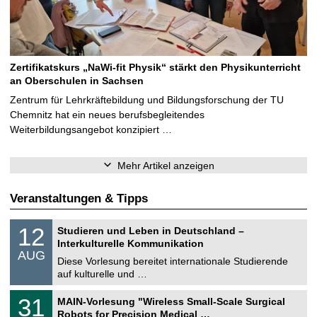
Zertifikatskurs „NaWi-fit Physik“ stärkt den Physikunterricht
an Oberschulen in Sachsen
Zentrum für Lehrkräftebildung und Bildungsforschung der TU
Chemnitz hat ein neues berufsbegleitendes
Weiterbildungsangebot konzipiert …
Mehr Artikel anzeigen
Veranstaltungen & Tipps
S
1
12
Studieren und Leben in Deutschland –
o
2
Interkulturelle Kommunikation
n
.
AUG
s
0
Diese Vorlesung bereitet internationale Studierende
t
8
auf kulturelle und …
i
.
g
2
T
e
3
31
MAIN-Vorlesung "Wireless Small-Scale Surgical
0
U
1
2
Robots for Precision Medical …
C