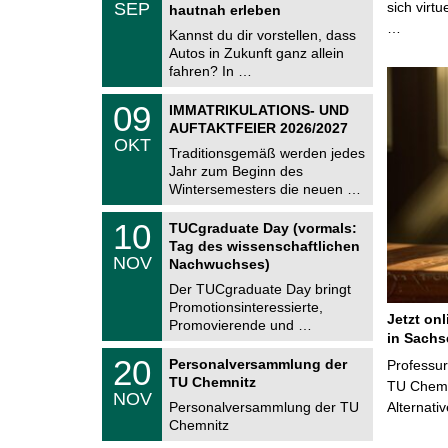
.
SEP
sich virt
h
hautnah erleben
0
e
…
9
Kannst du dir vorstellen, dass
m
.
Autos in Zukunft ganz allein
n
2
i
fahren? In …
0
t
2
z
T
6
0
09
IMMATRIKULATIONS- UND
U
9
AUFTAKTFEIER 2026/2027
C
.
OKT
h
1
Traditionsgemäß werden jedes
e
0
Jahr zum Beginn des
m
.
Wintersemesters die neuen …
n
2
i
0
Z
t
1
10
2
TUCgraduate Day (vormals:
e
z
0
6
Tag des wissenschaftlichen
n
.
NOV
t
Nachwuchses)
1
r
1
Der TUCgraduate Day bringt
u
.
Promotionsinteressierte,
m
2
Jetzt on
f
Promovierende und …
0
ü
in Sachs
2
r
T
6
2
20
Personalversammlung der
Professu
d
U
0
TU Chemnitz
e
C
TU Chemni
.
NOV
n
h
1
Personalversammlung der TU
Alternati
w
e
1
Chemnitz
i
m
.
s
n