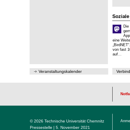
2
s
i
0
e
t
2
n
z
6
s
Soziale
c
h
Die
a
gem
f
App
t
eine Weit
l
„BirdNET“
i
von fast 1
c
auf…
h
e
n
N
Veranstaltungskalender
Verbind
a
c
h
w
u
c
Notfa
h
s
© 2026 Technische Universität Chemnitz
Anme
Pressestelle
| 5. November 2021