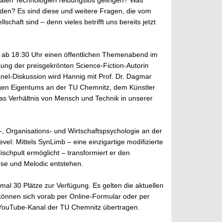
talen Technologien reibungslos gelingen? Was
den? Es sind diese und weitere Fragen, die vom
haft sind – denn vieles betrifft uns bereits jetzt
 ab 18:30 Uhr einen öffentlichen Themenabend im
 der preisgekrönten Science-Fiction-Autorin
el-Diskussion wird Hannig mit Prof. Dr. Dagmar
tigen Eigentums an der TU Chemnitz, dem Künstler
s Verhältnis von Mensch und Technik in unserer
s-, Organisations- und Wirtschaftspsychologie an der
el: Mittels SynLimb – eine einzigartige modifizierte
schpult ermöglicht – transformiert er den
use und Melodic entstehen.
imal 30 Plätze zur Verfügung. Es gelten die aktuellen
önnen sich vorab per Online-Formular oder per
 YouTube-Kanal der TU Chemnitz übertragen.