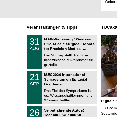
Weitere
Veranstaltungen & Tipps
TUCaktu
T
3
31
MAIN-Vorlesung "Wireless
U
1
Small-Scale Surgical Robots
C
.
AUG
h
for Precision Medical …
0
e
8
Der Vortrag stellt drahtlose
m
.
medizinische Mikroroboter für
n
2
i
gezielte, …
0
t
2
z
T
6
2
21
ISEG2026 International
U
1
Symposium on Epitaxial
C
.
SEP
h
Graphene
0
e
9
Das Ziel des Symposiums ist
m
.
es, Wissenschaftlerinnen und
n
2
i
Wissenschaftler …
Digitale
0
t
2
z
T
TU Chemni
6
2
26
Selbstfahrende Autos:
U
6
Septembe
Technik und Zukunft
C