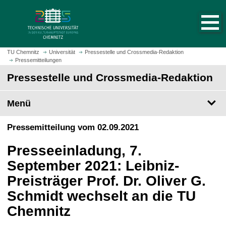
S
S
t
p
a
r
r
i
t
n
TU Chemnitz
Universität
Pressestelle und Crossmedia-Redaktion
s
Pressemitteilungen
g
e
e
Pressestelle und Crossmedia-Redaktion
i
z
t
u
Menü
e
m
a
H
Pressemitteilung vom 02.09.2021
u
a
f
u
Presseeinladung, 7.
r
p
u
September 2021: Leibniz-
t
f
i
Preisträger Prof. Dr. Oliver G.
e
n
Schmidt wechselt an die TU
n
h
a
Chemnitz
l