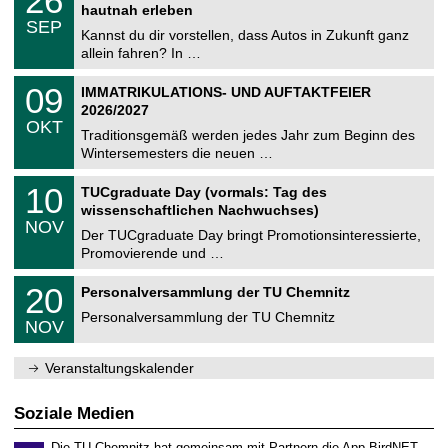
26
t
6
2
hautnah erleben
C
z
.
6
SEP
h
0
Kannst du dir vorstellen, dass Autos in Zukunft ganz
e
9
allein fahren? In …
m
.
n
2
T
i
0
09
IMMATRIKULATIONS- UND AUFTAKTFEIER
0
U
t
9
2
2026/2027
C
z
.
6
OKT
h
1
Traditionsgemäß werden jedes Jahr zum Beginn des
e
0
Wintersemesters die neuen …
m
.
n
2
Z
i
1
10
TUCgraduate Day (vormals: Tag des
0
e
t
0
2
wissenschaftlichen Nachwuchses)
n
z
.
6
NOV
t
1
Der TUCgraduate Day bringt Promotionsinteressierte,
r
1
Promovierende und …
u
.
m
2
T
f
2
20
Personalversammlung der TU Chemnitz
0
U
ü
0
2
C
r
Personalversammlung der TU Chemnitz
.
6
NOV
h
d
1
e
e
1
m
n
.
Veranstaltungskalender
n
w
2
i
i
0
t
s
2
Soziale Medien
z
s
6
e
Die TU Chemnitz hat gemeinsam mit Partnern die App BirdNET