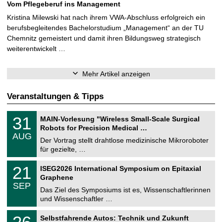
Vom Pflegeberuf ins Management
Kristina Milewski hat nach ihrem VWA-Abschluss erfolgreich ein
berufsbegleitendes Bachelorstudium „Management“ an der TU
Chemnitz gemeistert und damit ihren Bildungsweg strategisch
weiterentwickelt …
Mehr Artikel anzeigen
Veranstaltungen & Tipps
T
3
31
MAIN-Vorlesung "Wireless Small-Scale Surgical
U
1
Robots for Precision Medical …
C
.
AUG
h
0
Der Vortrag stellt drahtlose medizinische Mikroroboter
e
8
für gezielte, …
m
.
n
2
T
i
2
21
ISEG2026 International Symposium on Epitaxial
0
U
t
1
2
Graphene
C
z
.
6
SEP
h
0
Das Ziel des Symposiums ist es, Wissenschaftlerinnen
e
9
und Wissenschaftler …
m
.
n
2
T
i
2
Selbstfahrende Autos: Technik und Zukunft
0
U