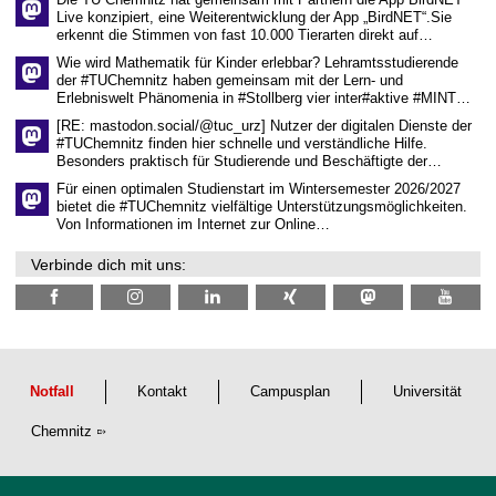
n
Live konzipiert, eine Weiterentwicklung der App „BirdNET“.Sie
s
erkennt die Stimmen von fast 10.000 Tierarten direkt auf…
c
h
Wie wird Mathematik für Kinder erlebbar? Lehramtsstudierende
a
der #TUChemnitz haben gemeinsam mit der Lern- und
f
Erlebniswelt Phänomenia in #Stollberg vier inter#aktive #MINT…
t
l
[RE: mastodon.social/@tuc_urz] Nutzer der digitalen Dienste der
i
#TUChemnitz finden hier schnelle und verständliche Hilfe.
c
Besonders praktisch für Studierende und Beschäftigte der…
h
e
Für einen optimalen Studienstart im Wintersemester 2026/2027
n
bietet die #TUChemnitz vielfältige Unterstützungsmöglichkeiten.
N
Von Informationen im Internet zur Online…
a
c
Verbinde dich mit uns:
h
w
u
c
h
s
Notfall
Kontakt
Campusplan
Universität
Chemnitz