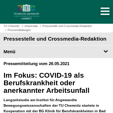
S
S
t
p
a
r
r
i
t
n
TU Chemnitz
Universität
Pressestelle und Crossmedia-Redaktion
s
Pressemitteilungen
g
e
e
Pressestelle und Crossmedia-Redaktion
i
z
t
u
Menü
e
m
a
H
Pressemitteilung vom 26.05.2021
u
a
f
u
Im Fokus: COVID-19 als
r
p
u
Berufskrankheit oder
t
f
i
anerkannter Arbeitsunfall
e
n
n
h
Langzeitstudie am Institut für Angewandte
a
Bewegungswissenschaften der TU Chemnitz startete in
l
Kooperation mit der BG Klinik für Berufskrankheiten in Bad