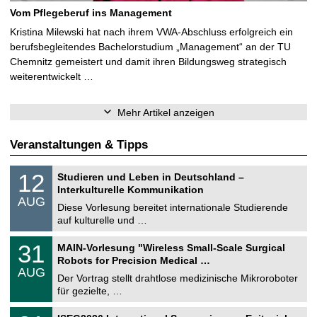
Vom Pflegeberuf ins Management
Kristina Milewski hat nach ihrem VWA-Abschluss erfolgreich ein
berufsbegleitendes Bachelorstudium „Management“ an der TU
Chemnitz gemeistert und damit ihren Bildungsweg strategisch
weiterentwickelt …
Mehr Artikel anzeigen
Veranstaltungen & Tipps
S
1
12
Studieren und Leben in Deutschland –
o
2
Interkulturelle Kommunikation
n
.
AUG
s
0
Diese Vorlesung bereitet internationale Studierende
t
8
auf kulturelle und …
i
.
g
2
T
e
3
31
MAIN-Vorlesung "Wireless Small-Scale Surgical
0
U
1
2
Robots for Precision Medical …
C
.
6
AUG
h
0
Der Vortrag stellt drahtlose medizinische Mikroroboter
e
8
für gezielte, …
m
.
n
2
T
i
2