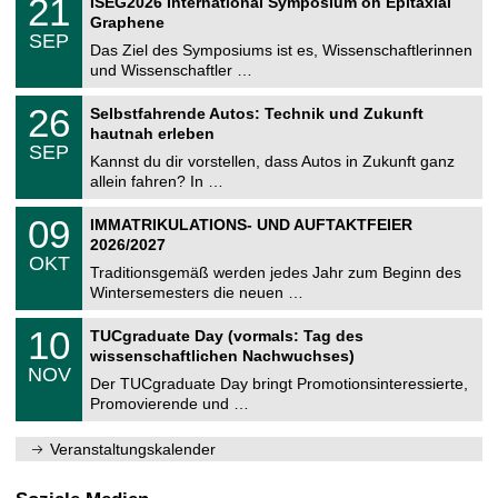
21
ISEG2026 International Symposium on Epitaxial
0
U
t
1
2
Graphene
C
z
.
6
SEP
h
0
Das Ziel des Symposiums ist es, Wissenschaftlerinnen
e
9
und Wissenschaftler …
m
.
n
2
T
i
2
26
Selbstfahrende Autos: Technik und Zukunft
0
U
t
6
2
hautnah erleben
C
z
.
6
SEP
h
0
Kannst du dir vorstellen, dass Autos in Zukunft ganz
e
9
allein fahren? In …
m
.
n
2
T
i
0
09
IMMATRIKULATIONS- UND AUFTAKTFEIER
0
U
t
9
2
2026/2027
C
z
.
6
OKT
h
1
Traditionsgemäß werden jedes Jahr zum Beginn des
e
0
Wintersemesters die neuen …
m
.
n
2
Z
i
1
10
TUCgraduate Day (vormals: Tag des
0
e
t
0
2
wissenschaftlichen Nachwuchses)
n
z
.
6
NOV
t
1
Der TUCgraduate Day bringt Promotionsinteressierte,
r
1
Promovierende und …
u
.
m
2
f
0
Veranstaltungskalender
ü
2
r
6
d