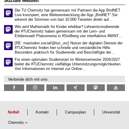
Soziale Medien
e
n
Die TU Chemnitz hat gemeinsam mit Partnern die App BirdNET
w
Live konzipiert, eine Weiterentwicklung der App „BirdNET“.Sie
i
erkennt die Stimmen von fast 10.000 Tierarten direkt auf…
s
s
Wie wird Mathematik für Kinder erlebbar? Lehramtsstudierende
e
der #TUChemnitz haben gemeinsam mit der Lern- und
n
Erlebniswelt Phänomenia in #Stollberg vier inter#aktive #MINT…
s
c
[RE: mastodon.social/@tuc_urz] Nutzer der digitalen Dienste der
h
#TUChemnitz finden hier schnelle und verständliche Hilfe.
a
Besonders praktisch für Studierende und Beschäftigte der…
f
t
Für einen optimalen Studienstart im Wintersemester 2026/2027
l
bietet die #TUChemnitz vielfältige Unterstützungsmöglichkeiten.
i
Von Informationen im Internet zur Online…
c
h
Verbinde dich mit uns:
e
n
N
a
c
h
w
u
Notfall
Kontakt
Campusplan
Universität
c
h
Chemnitz
s