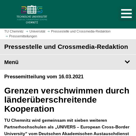
S
S
t
p
a
r
r
i
t
n
TU Chemnitz
Universität
Pressestelle und Crossmedia-Redaktion
s
Pressemitteilungen
g
e
e
Pressestelle und Crossmedia-Redaktion
i
z
t
u
Menü
e
m
a
H
Pressemitteilung vom 16.03.2021
u
a
f
u
Grenzen verschwimmen durch
r
p
u
länderüberschreitende
t
f
i
Kooperation
e
n
n
h
TU Chemnitz wird gemeinsam mit sieben weiteren
a
Partnerhochschulen als „UNIVERS – European Cross-Border
l
University“ vom Deutschen Akademischen Austauschdienst