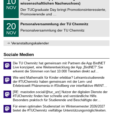
10
e
t
0
2
wissenschaftlichen Nachwuchses)
n
z
.
6
NOV
t
1
Der TUCgraduate Day bringt Promotionsinteressierte,
r
1
Promovierende und …
u
.
m
2
T
f
2
20
Personalversammlung der TU Chemnitz
0
U
ü
0
2
C
r
Personalversammlung der TU Chemnitz
.
6
NOV
h
d
1
e
e
1
m
n
.
Veranstaltungskalender
n
w
2
i
i
0
t
s
2
Soziale Medien
z
s
6
e
Die TU Chemnitz hat gemeinsam mit Partnern die App BirdNET
n
Live konzipiert, eine Weiterentwicklung der App „BirdNET“.Sie
s
erkennt die Stimmen von fast 10.000 Tierarten direkt auf…
c
h
Wie wird Mathematik für Kinder erlebbar? Lehramtsstudierende
a
der #TUChemnitz haben gemeinsam mit der Lern- und
f
Erlebniswelt Phänomenia in #Stollberg vier inter#aktive #MINT…
t
l
[RE: mastodon.social/@tuc_urz] Nutzer der digitalen Dienste der
i
#TUChemnitz finden hier schnelle und verständliche Hilfe.
c
Besonders praktisch für Studierende und Beschäftigte der…
h
e
Für einen optimalen Studienstart im Wintersemester 2026/2027
n
bietet die #TUChemnitz vielfältige Unterstützungsmöglichkeiten.