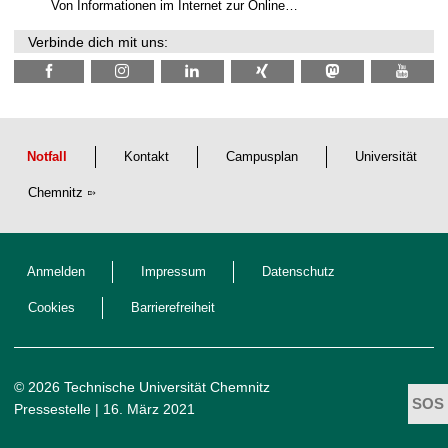
N
Von Informationen im Internet zur Online…
a
c
Verbinde dich mit uns:
h
w
u
c
h
s
Notfall
Kontakt
Campusplan
Universität
Chemnitz
Anmelden
Impressum
Datenschutz
Cookies
Barrierefreiheit
© 2026 Technische Universität Chemnitz
Pressestelle
| 16. März 2021
t