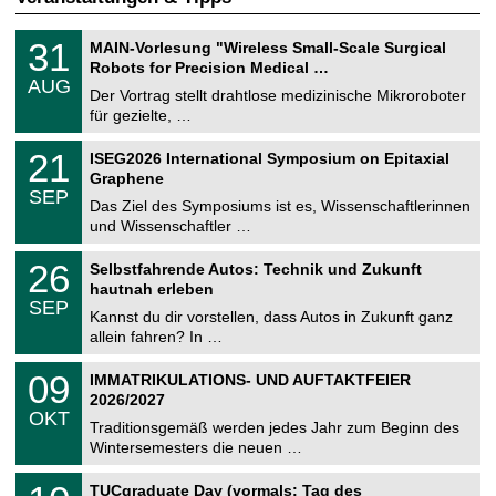
T
3
31
MAIN-Vorlesung "Wireless Small-Scale Surgical
U
1
Robots for Precision Medical …
C
.
AUG
h
0
Der Vortrag stellt drahtlose medizinische Mikroroboter
e
8
für gezielte, …
m
.
n
2
T
i
2
21
ISEG2026 International Symposium on Epitaxial
0
U
t
1
2
Graphene
C
z
.
6
SEP
h
0
Das Ziel des Symposiums ist es, Wissenschaftlerinnen
e
9
und Wissenschaftler …
m
.
n
2
T
i
2
26
Selbstfahrende Autos: Technik und Zukunft
0
U
t
6
2
hautnah erleben
C
z
.
6
SEP
h
0
Kannst du dir vorstellen, dass Autos in Zukunft ganz
e
9
allein fahren? In …
m
.
n
2
T
i
0
09
IMMATRIKULATIONS- UND AUFTAKTFEIER
0
U
t
9
2
2026/2027
C
z
.
6
OKT
h
1
Traditionsgemäß werden jedes Jahr zum Beginn des
e
0
Wintersemesters die neuen …
m
.
n
2
Z
i
1
TUCgraduate Day (vormals: Tag des
0