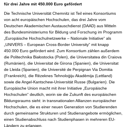
t
für drei Jahre mit 450.000 Euro gefördert
Die Technische Universität Chemnitz ist Teil eines Konsortiums
von acht europäischen Hochschulen, das drei Jahre vom
Deutschen Akademischen Austauschdienst (DAAD) aus Mitteln
des Bundesministeriums für Bildung und Forschung im Programm
„Europäische Hochschulnetzwerke – Nationale Initiative“ als
„UNIVERS – European Cross-Border University“ mit knapp
450.000 Euro gefördert wird. Zum Konsortium zählen außerdem
die Politechnika Białostocka (Polen), die Universitatea din Craiova
(Rumänien), die Universitat de Girona (Spanien), die Universitat
de Lleida (Spanien), die Université de Perpignan Via Domitia
(Frankreich), die Rēzeknes Tehnoloģiju Akadēmija (Lettland)
sowie die Angel-Kantschew-Universität Russe (Bulgarien). Die
Europäische Union macht mit ihrer Initiative „Europäische
Hochschulen“ deutlich, worin sie die Zukunft des europäischen
Bildungsraums sieht: in transnationalen Allianzen europäischer
Hochschulen, die es einer neuen Generation von Studierenden
durch gemeinsame Strukturen und Studienangebote ermöglichen,
einen Studienabschluss nach Studienphasen in mehreren EU-
Ländern zu erlangen.