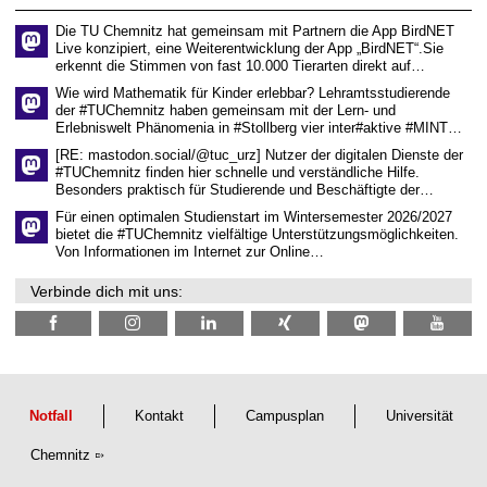
e
n
Die TU Chemnitz hat gemeinsam mit Partnern die App BirdNET
w
Live konzipiert, eine Weiterentwicklung der App „BirdNET“.Sie
i
erkennt die Stimmen von fast 10.000 Tierarten direkt auf…
s
s
Wie wird Mathematik für Kinder erlebbar? Lehramtsstudierende
e
der #TUChemnitz haben gemeinsam mit der Lern- und
n
Erlebniswelt Phänomenia in #Stollberg vier inter#aktive #MINT…
s
c
[RE: mastodon.social/@tuc_urz] Nutzer der digitalen Dienste der
h
#TUChemnitz finden hier schnelle und verständliche Hilfe.
a
Besonders praktisch für Studierende und Beschäftigte der…
f
t
Für einen optimalen Studienstart im Wintersemester 2026/2027
l
bietet die #TUChemnitz vielfältige Unterstützungsmöglichkeiten.
i
Von Informationen im Internet zur Online…
c
h
Verbinde dich mit uns:
e
n
N
a
c
h
w
u
Notfall
Kontakt
Campusplan
Universität
c
h
Chemnitz
s