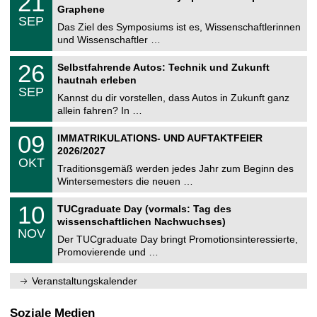
21
U
t
1
2
Graphene
C
z
.
6
SEP
h
0
Das Ziel des Symposiums ist es, Wissenschaftlerinnen
e
9
und Wissenschaftler …
m
.
n
2
T
i
2
26
Selbstfahrende Autos: Technik und Zukunft
0
U
t
6
2
hautnah erleben
C
z
.
6
SEP
h
0
Kannst du dir vorstellen, dass Autos in Zukunft ganz
e
9
allein fahren? In …
m
.
n
2
T
i
0
09
IMMATRIKULATIONS- UND AUFTAKTFEIER
0
U
t
9
2
2026/2027
C
z
.
6
OKT
h
1
Traditionsgemäß werden jedes Jahr zum Beginn des
e
0
Wintersemesters die neuen …
m
.
n
2
Z
i
1
10
TUCgraduate Day (vormals: Tag des
0
e
t
0
2
wissenschaftlichen Nachwuchses)
n
z
.
6
NOV
t
1
Der TUCgraduate Day bringt Promotionsinteressierte,
r
1
Promovierende und …
u
.
m
2
f
0
Veranstaltungskalender
ü
2
r
6
d
Soziale Medien