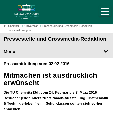
S
S
t
p
a
r
r
i
t
n
TU Chemnitz
Universität
Pressestelle und Crossmedia-Redaktion
s
Pressemitteilungen
g
e
e
Pressestelle und Crossmedia-Redaktion
i
z
t
u
Menü
e
m
a
H
Pressemitteilung vom 02.02.2016
u
a
f
u
Mitmachen ist ausdrücklich
r
p
u
erwünscht
t
f
i
e
Die TU Chemnitz lädt vom 24. Februar bis 7. März 2016
n
n
Besucher jeden Alters zur Mitmach-Ausstellung "Mathematik
h
& Technik erleben" ein - Schulklassen sollten sich vorher
a
anmelden
l