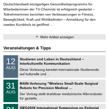
Deutschlandweit einzigartiges Gesundheitsprogramms für
Mitarbeiterinnen der TU Chemnitz ist erfolgreich gestartet –
Teilnehmerinnen berichten von Verbesserungen in Fitness,
Beweglichkeit, Kraft und Wohlbefinden – Anmeldung für den
zweiten Kursblock ist geöffnet …
Mehr Artikel anzeigen
Veranstaltungen & Tipps
S
1
12
Studieren und Leben in Deutschland –
o
2
Interkulturelle Kommunikation
n
.
AUG
s
0
Diese Vorlesung bereitet internationale Studierende
t
8
auf kulturelle und …
i
.
g
2
T
e
3
31
MAIN-Vorlesung "Wireless Small-Scale Surgical
0
U
1
2
Robots for Precision Medical …
C
.
6
AUG
h
0
Der Vortrag stellt drahtlose medizinische Mikroroboter
e
8
für gezielte, …
m
.
n
2
T
i
2
ISEG2026 International Symposium on Epitaxial
0