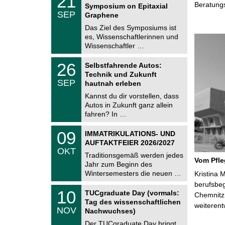
21
1
Beratung
Symposium on Epitaxial
C
.
SEP
h
Graphene
0
e
9
Das Ziel des Symposiums ist
m
.
es, Wissenschaftlerinnen und
n
2
i
Wissenschaftler …
0
t
2
z
T
6
2
26
Selbstfahrende Autos:
U
6
Technik und Zukunft
C
.
SEP
h
hautnah erleben
0
e
9
Kannst du dir vorstellen, dass
m
.
Autos in Zukunft ganz allein
n
2
i
fahren? In …
0
t
2
z
T
6
0
09
IMMATRIKULATIONS- UND
U
9
AUFTAKTFEIER 2026/2027
C
.
OKT
h
1
Traditionsgemäß werden jedes
e
Vom Pfl
0
Jahr zum Beginn des
m
.
Wintersemesters die neuen …
n
Kristina 
2
i
berufsbe
0
Z
t
1
10
2
TUCgraduate Day (vormals:
Chemnitz 
e
z
0
6
Tag des wissenschaftlichen
n
weiterent
.
NOV
t
Nachwuchses)
1
r
1
Der TUCgraduate Day bringt