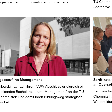
TU Chemnitz
sgespräche und Informationen im Internet an …
Alternative
egeberuf ins Management
Zertifikats
an Obersc
Milewski hat nach ihrem VWA-Abschluss erfolgreich ein
Zentrum für
gleitendes Bachelorstudium „Management“ an der TU
Chemnitz ha
gemeistert und damit ihren Bildungsweg strategisch
Weiterbildu
wickelt …