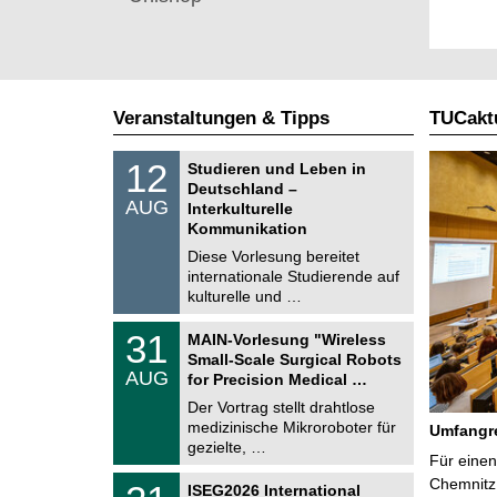
Veranstaltungen & Tipps
TUCaktu
S
1
12
Studieren und Leben in
o
2
Deutschland –
n
.
AUG
s
Interkulturelle
0
t
Kommunikation
8
i
.
Diese Vorlesung bereitet
g
2
e
internationale Studierende auf
0
kulturelle und …
2
6
T
3
31
MAIN-Vorlesung "Wireless
U
1
Small-Scale Surgical Robots
C
.
AUG
h
for Precision Medical …
0
e
8
Der Vortrag stellt drahtlose
m
.
medizinische Mikroroboter für
n
Umfangre
2
i
gezielte, …
0
Für einen
t
2
z
T
Chemnitz 
6
2
ISEG2026 International
U