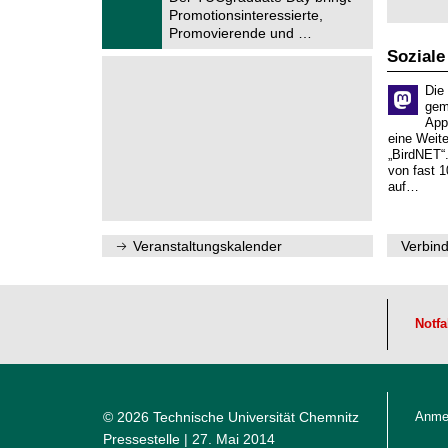
u
.
Promotionsinteressierte,
m
2
f
Promovierende und …
0
ü
2
Soziale
r
6
d
e
Die
n
gem
w
App
i
eine Weit
s
„BirdNET“
s
von fast 1
e
auf…
n
s
c
h
Veranstaltungskalender
Verbind
a
f
t
l
i
Notfa
c
h
e
n
N
a
© 2026 Technische Universität Chemnitz
Anme
c
h
Pressestelle
| 27. Mai 2014