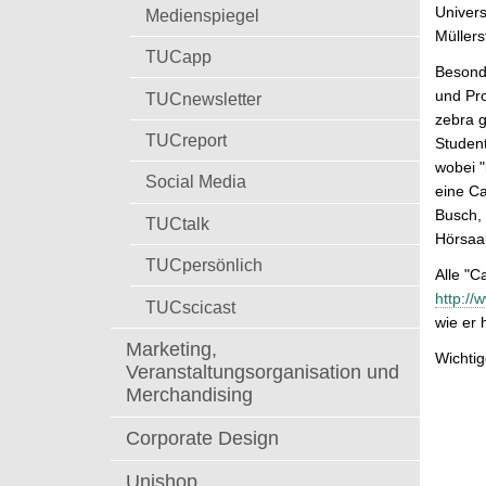
t
Univer
Medienspiegel
Müllers
TUCapp
Besonde
und Pro
TUCnewsletter
zebra g
TUCreport
Studen
wobei "
Social Media
eine Ca
Busch, 
TUCtalk
Hörsaa
TUCpersönlich
Alle "
http://
TUCscicast
wie er 
Marketing,
Wichtig
Veranstaltungsorganisation und
Merchandising
Corporate Design
Unishop