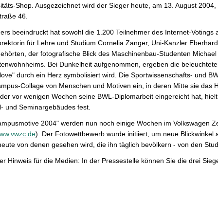
sitäts-Shop. Ausgezeichnet wird der Sieger heute, am 13. August 200
traße 46.
rs beeindruckt hat sowohl die 1.200 Teilnehmer des Internet-Votings a
rektorin für Lehre und Studium Cornelia Zanger, Uni-Kanzler Eberhar
ehörten, der fotografische Blick des Maschinenbau-Studenten Michael G
tenwohnheims. Bei Dunkelheit aufgenommen, ergeben die beleuchteten
love" durch ein Herz symbolisiert wird. Die Sportwissenschafts- und BW
mpus-Collage von Menschen und Motiven ein, in deren Mitte sie das H
der vor wenigen Wochen seine BWL-Diplomarbeit eingereicht hat, hielt
l- und Seminargebäudes fest.
Campusmotive 2004" werden nun noch einige Wochen im Volkswagen Zen
www.vwzc.de
). Der Fotowettbewerb wurde initiiert, um neue Blickwinkel
heute von denen gesehen wird, die ihn täglich bevölkern - von den St
er Hinweis für die Medien: In der Pressestelle können Sie die drei Sieg