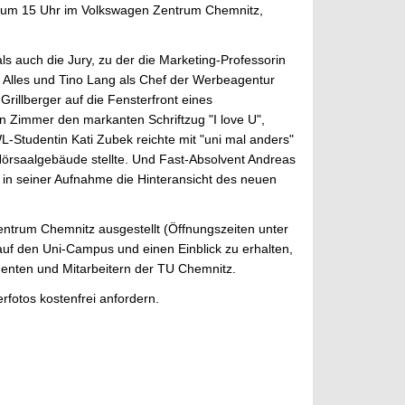
4, um 15 Uhr im Volkswagen Zentrum Chemnitz,
ls auch die Jury, zu der die Marketing-Professorin
d Alles und Tino Lang als Chef der Werbeagentur
rillberger auf die Fensterfront eines
 Zimmer den markanten Schriftzug "I love U",
L-Studentin Kati Zubek reichte mit "uni mal anders"
örsaalgebäude stellte. Und Fast-Absolvent Andreas
 in seiner Aufnahme die Hinteransicht des neuen
trum Chemnitz ausgestellt (Öffnungszeiten unter
 auf den Uni-Campus und einen Einblick zu erhalten,
udenten und Mitarbeitern der TU Chemnitz.
erfotos kostenfrei anfordern.