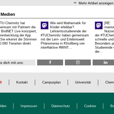
Mehr Artikel anzeigen
 Medien
 TU Chemnitz hat
Wie wird Mathematik für
[RE:
einsam mit Partnern die
Kinder erlebbar?
masto
 BirdNET Live konzipiert,
Lehramtsstudierende der
Nutzer
erentwicklung der App
#TUChemnitz haben gemeinsam
der #TUChemn
.Sie erkennt die Stimmen
mit der Lern- und Erlebniswelt
schnelle und 
0.000 Tierarten direkt
Phänomenia in #Stollberg vier
Besonders pr
inter#aktive #MINT…
Studierende 
der…
e dich mit uns:
ll
Kontakt
Campusplan
Universität
Chem
lden
Impressum
Datenschutz
Cookies
Ba