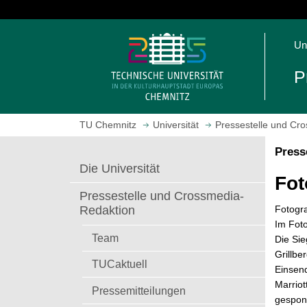
S
p
S
r
Un
t
i
a
n
P
r
g
t
e
s
z
TU Chemnitz
Universität
Pressestelle und Cr
e
u
i
m
Press
t
H
Die Universität
e
a
Fot
a
u
Pressestelle und Crossmedia-
u
p
Fotogr
Redaktion
f
t
Im Fot
r
i
Team
Die Sie
u
n
Grillbe
TUCaktuell
f
h
Einsend
e
a
Marriot
Pressemitteilungen
n
l
gespons