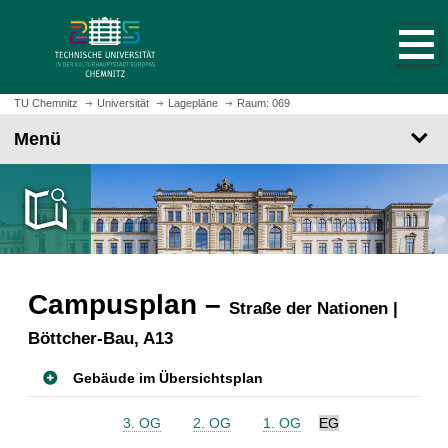
S
S
t
p
a
r
r
i
t
n
TU Chemnitz
Universität
Lagepläne
Raum: 069
s
g
Menü
e
e
i
z
t
u
e
m
a
H
u
a
f
u
r
Campusplan –
p
Straße der Nationen |
u
t
Böttcher-Bau, A13
f
i
e
n
Gebäude im Übersichtsplan
n
h
a
3. OG
2. OG
1. OG
EG
l