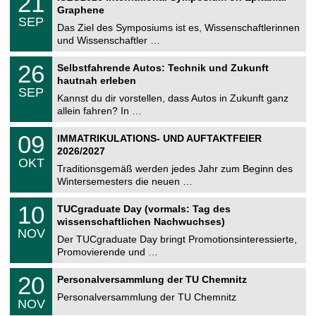
21
U
t
1
2
Graphene
C
z
.
6
SEP
h
0
Das Ziel des Symposiums ist es, Wissenschaftlerinnen
e
9
und Wissenschaftler …
m
.
n
2
T
i
2
26
Selbstfahrende Autos: Technik und Zukunft
0
U
t
6
2
hautnah erleben
C
z
.
6
SEP
h
0
Kannst du dir vorstellen, dass Autos in Zukunft ganz
e
9
allein fahren? In …
m
.
n
2
T
i
0
09
IMMATRIKULATIONS- UND AUFTAKTFEIER
0
U
t
9
2
2026/2027
C
z
.
6
OKT
h
1
Traditionsgemäß werden jedes Jahr zum Beginn des
e
0
Wintersemesters die neuen …
m
.
n
2
Z
i
1
10
TUCgraduate Day (vormals: Tag des
0
e
t
0
2
wissenschaftlichen Nachwuchses)
n
z
.
6
NOV
t
1
Der TUCgraduate Day bringt Promotionsinteressierte,
r
1
Promovierende und …
u
.
m
2
T
f
2
20
Personalversammlung der TU Chemnitz
0
U
ü
0
2
C
r
Personalversammlung der TU Chemnitz
.
6
NOV
h
d
1
e