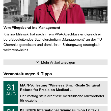
Vom Pflegeberuf ins Management
Kristina Milewski hat nach ihrem VWA-Abschluss erfolgreich ein
berufsbegleitendes Bachelorstudium „Management“ an der TU
Chemnitz gemeistert und damit ihren Bildungsweg strategisch
weiterentwickelt …
Mehr Artikel anzeigen
Veranstaltungen & Tipps
T
3
31
MAIN-Vorlesung "Wireless Small-Scale Surgical
U
1
Robots for Precision Medical …
C
.
AUG
h
0
Der Vortrag stellt drahtlose medizinische Mikroroboter
e
8
für gezielte, …
m
.
n
2
T
i
2
ISEG2026 International Symposium on Epitaxial
0