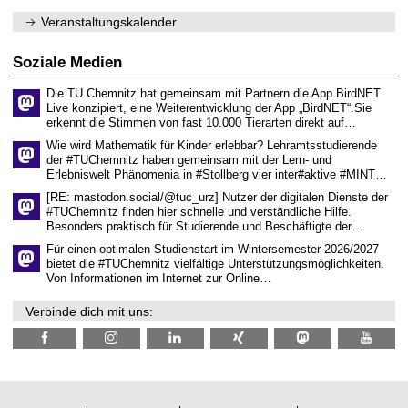
e
1
m
n
.
Veranstaltungskalender
n
w
2
i
i
0
t
s
2
Soziale Medien
z
s
6
e
Die TU Chemnitz hat gemeinsam mit Partnern die App BirdNET
n
Live konzipiert, eine Weiterentwicklung der App „BirdNET“.Sie
s
erkennt die Stimmen von fast 10.000 Tierarten direkt auf…
c
h
Wie wird Mathematik für Kinder erlebbar? Lehramtsstudierende
a
der #TUChemnitz haben gemeinsam mit der Lern- und
f
Erlebniswelt Phänomenia in #Stollberg vier inter#aktive #MINT…
t
l
[RE: mastodon.social/@tuc_urz] Nutzer der digitalen Dienste der
i
#TUChemnitz finden hier schnelle und verständliche Hilfe.
c
Besonders praktisch für Studierende und Beschäftigte der…
h
e
Für einen optimalen Studienstart im Wintersemester 2026/2027
n
bietet die #TUChemnitz vielfältige Unterstützungsmöglichkeiten.
N
Von Informationen im Internet zur Online…
a
c
Verbinde dich mit uns:
h
w
u
c
h
s