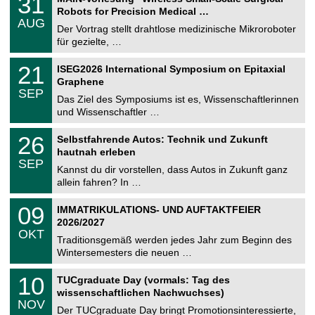
31
U
1
Robots for Precision Medical …
C
.
AUG
h
0
Der Vortrag stellt drahtlose medizinische Mikroroboter
e
8
für gezielte, …
m
.
n
2
T
i
2
21
ISEG2026 International Symposium on Epitaxial
0
U
t
1
2
Graphene
C
z
.
6
SEP
h
0
Das Ziel des Symposiums ist es, Wissenschaftlerinnen
e
9
und Wissenschaftler …
m
.
n
2
T
i
2
26
Selbstfahrende Autos: Technik und Zukunft
0
U
t
6
2
hautnah erleben
C
z
.
6
SEP
h
0
Kannst du dir vorstellen, dass Autos in Zukunft ganz
e
9
allein fahren? In …
m
.
n
2
T
i
0
09
IMMATRIKULATIONS- UND AUFTAKTFEIER
0
U
t
9
2
2026/2027
C
z
.
6
OKT
h
1
Traditionsgemäß werden jedes Jahr zum Beginn des
e
0
Wintersemesters die neuen …
m
.
n
2
Z
i
1
10
TUCgraduate Day (vormals: Tag des
0
e
t
0
2
wissenschaftlichen Nachwuchses)
n
z
.
6
NOV
t
1
Der TUCgraduate Day bringt Promotionsinteressierte,