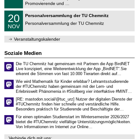
r
1
Promovierende und …
u
.
m
2
T
f
2
20
Personalversammlung der TU Chemnitz
0
U
ü
0
2
C
r
Personalversammlung der TU Chemnitz
.
6
NOV
h
d
1
e
e
1
m
n
.
Veranstaltungskalender
n
w
2
i
i
0
t
s
2
Soziale Medien
z
s
6
e
Die TU Chemnitz hat gemeinsam mit Partnern die App BirdNET
n
Live konzipiert, eine Weiterentwicklung der App „BirdNET“.Sie
s
erkennt die Stimmen von fast 10.000 Tierarten direkt auf…
c
h
Wie wird Mathematik für Kinder erlebbar? Lehramtsstudierende
a
der #TUChemnitz haben gemeinsam mit der Lern- und
f
Erlebniswelt Phänomenia in #Stollberg vier inter#aktive #MINT…
t
l
[RE: mastodon.social/@tuc_urz] Nutzer der digitalen Dienste der
i
#TUChemnitz finden hier schnelle und verständliche Hilfe.
c
Besonders praktisch für Studierende und Beschäftigte der…
h
e
Für einen optimalen Studienstart im Wintersemester 2026/2027
n
bietet die #TUChemnitz vielfältige Unterstützungsmöglichkeiten.
N
Von Informationen im Internet zur Online…
a
c
Verbinde dich mit uns: