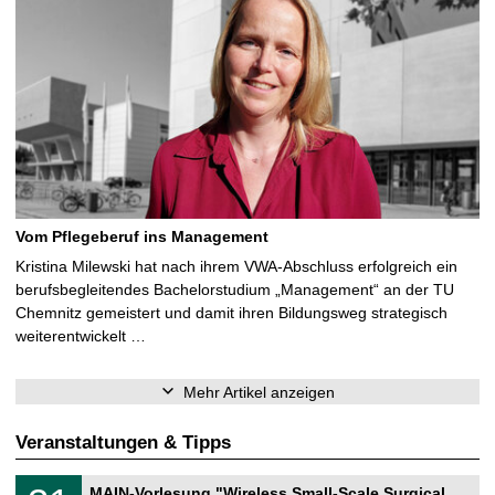
Vom Pflegeberuf ins Management
Kristina Milewski hat nach ihrem VWA-Abschluss erfolgreich ein
berufsbegleitendes Bachelorstudium „Management“ an der TU
Chemnitz gemeistert und damit ihren Bildungsweg strategisch
weiterentwickelt …
Mehr Artikel anzeigen
Veranstaltungen & Tipps
T
3
MAIN-Vorlesung "Wireless Small-Scale Surgical